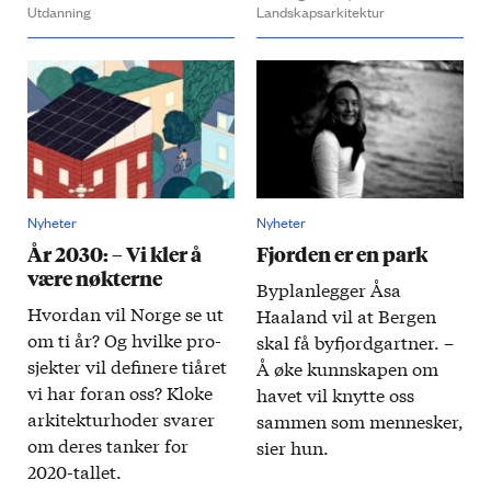
Utdanning
Landskapsarkitektur
Nyheter
Nyheter
År 2030: – Vi kler å
Fjorden er en park
være nøkterne
​By­plan­legger Åsa
Hvordan vil Norge se ut
Haaland vil at Bergen
om ti år? Og hvilke pro­
skal få by­fjord­gartner. –
sjekter vil de­finere ti­året
Å øke kunnskapen om
vi har foran oss? Kloke
havet vil knytte oss
arkitektur­hoder svarer
sammen som mennesker,
om deres tanker for
sier hun.
2020-tallet.