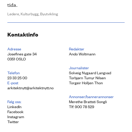
tida.
Ledere,
Kulturbygg,
Byutvikling
Kontaktinfo
Adresse
Redaktør
Josefines gate 34
Ando Woltmann
0351 OSLO
Journalister
Telefon
Solveig Nygaard Langvad
23 33 25 00
Torbjørn Tumyr Nilsen
E-post
Torgeir Holljen Thon
arkitektnytt@arkitektnytt.no
Annonser/bannerannonser
Følg oss:
Merethe Brattsti Songli
LinkedIn
Tlf: 900 78 529
Facebook
Instagram
Twitter