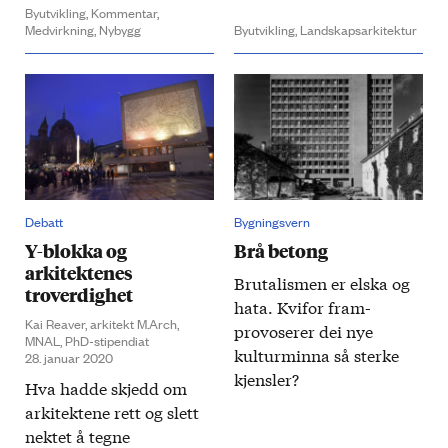
Byutvikling,
Kommentar,
Medvirkning,
Nybygg
Byutvikling,
Landskapsarkitektur
Debatt
Bygningsvern
Y-blokka og
Brå betong
arkitektenes
Brutalismen er elska og
troverdighet
hata. Kvifor fram­
Kai Reaver, arkitekt M.Arch,
provoserer dei nye
MNAL, PhD-stipendiat
kultur­minna så sterke
28. januar 2020
kjensler?
Hva hadde skjedd om
arkitektene rett og slett
nektet å tegne