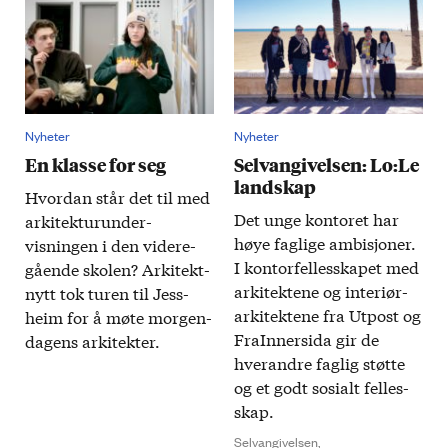
Nyheter
Nyheter
En klasse for seg
Selvangivelsen: Lo:Le
landskap
Hvordan står det til med
Det unge kontoret har
arkitektur­under­
høye faglige ambisjoner.
visningen i den videre­
I kontor­felles­skapet med
gående skolen? Arkitekt­
arkitektene og interiør­
nytt tok turen til Jess­
arkitektene fra Utpost og
heim for å møte morgen­
FraInnersida gir de
dagens arkitekter.
hverandre faglig støtte
og et godt sosialt felles­
skap.
Selvangivelsen,