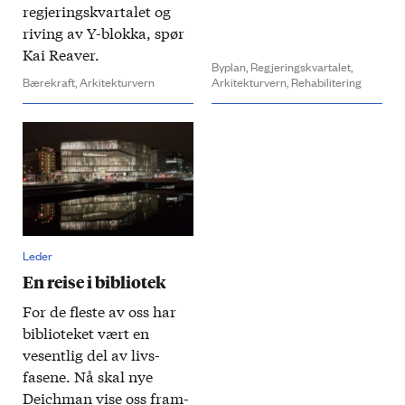
regjeringskvartalet og
riving av Y-blokka, spør
Kai Reaver.
Byplan,
Regjeringskvartalet,
Bærekraft,
Arkitekturvern
Arkitekturvern,
Rehabilitering
Leder
En reise i bibliotek
For de fleste av oss har
biblioteket vært en
vesentlig del av livs­
fasene. Nå skal nye
Deich­man vise oss fram­