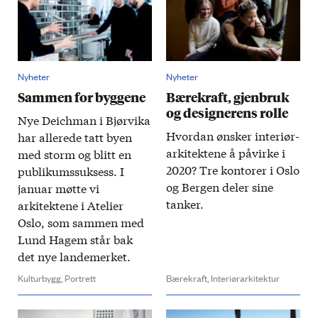
Nyheter
Nyheter
Sammen for byggene
Bærekraft, gjenbruk
og designerens rolle
Nye Deichman i Bjør­vika
Hvordan ønsker interiør­
har allerede tatt byen
arkitektene å på­virke i
med storm og blitt en
2020? Tre kontorer i Oslo
publikums­suksess. I
og Bergen deler sine
januar møtte vi
tanker.
arkitektene i Atelier
Oslo, som sammen med
Lund Hagem står bak
det nye lande­merket.
Kulturbygg,
Portrett
Bærekraft,
Interiørarkitektur