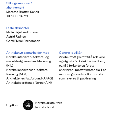
Stillingsannonser/
abonnement
Merethe Brattsti Songli
Tlf: 900 78 529
Faste skribenter
Malin Skjelland Eriksen
Astrid Fadnes
Gard Flydal Rorgemoen
Arkitektnytt samarbeider med
Generelle vilkår
Norske interiørarkitekters- og
Arkitektnytt gis rett til å arkivere
møbeldesigneres landsforening
og utgi stoffet i elektronisk form,
(NIL)
og til å forkorte og foreta
Norske landskapsarkitekters
endringer i mottatt materiale. Les
forening (NLA)
mer om generelle vilkår for stoff
Arkitektenes Fagforbund (AFAG)
som leveres til publisering.
Arkitektbedriftene i Norge (AiN)
Norske arkitekters
Utgitt av
landsforbund