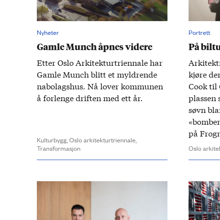
Nyheter
Portrett
Gamle Munch åpnes videre
På bil
Etter Oslo Arkitektur­triennale har
Arkitekt
Gamle Munch blitt et myldrende
kjøre de
nabo­lags­hus. Nå lover kommunen
Cook til 
å for­lenge driften med ett år.
plassen 
søvn bla
«bomben»
på Frogn
Kulturbygg,
Oslo arkitekturtriennale,
Transformasjon
Oslo arkite