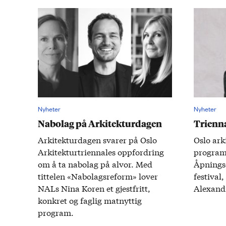
Nyheter
Nyheter
Nabolag på Arkitekturdagen
Trienn
Arkitektur­dagen svarer på Oslo
Oslo ark
Arkitektur­triennales opp­fordring
program­
om å ta nabo­lag på alvor. Med
Åpnings­
tittelen «Nabolags­reform» lover
festival
NALs Nina Koren et gjest­fritt,
Alexand
konkret og faglig mat­nyttig
program.