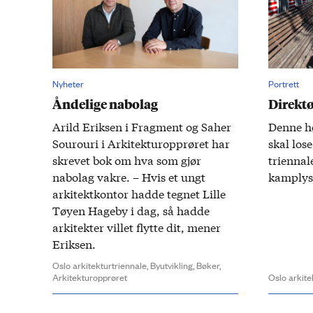
Nyheter
Portrett
Åndelige nabolag
Direktø
Arild Eriksen i Fragment og Saher
Denne hø
Sourouri i Arkitekturopprøret har
skal los
skrevet bok om hva som gjør
triennal
nabolag vakre. – Hvis et ungt
kamp­lys
arkitektkontor hadde tegnet Lille
Tøyen Hageby i dag, så hadde
arkitekter villet flytte dit, mener
Eriksen.
Oslo arkitekturtriennale,
Byutvikling,
Bøker,
Arkitekturopprøret
Oslo arkite