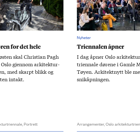
Nyheter
ren for det hele
Triennalen åpner
sten skal Christian Pagh
​I dag åpner Oslo arkitektur
e Oslo gjennom arkitektur­
triennale dørene i Gamle 
en, med skarpt blikk og
Tøyen. Arkitektnytt ble m
ten intakt.
snik­åpningen.
kturtriennale,
Portrett
Arrangementer,
Oslo arkitekturtrie