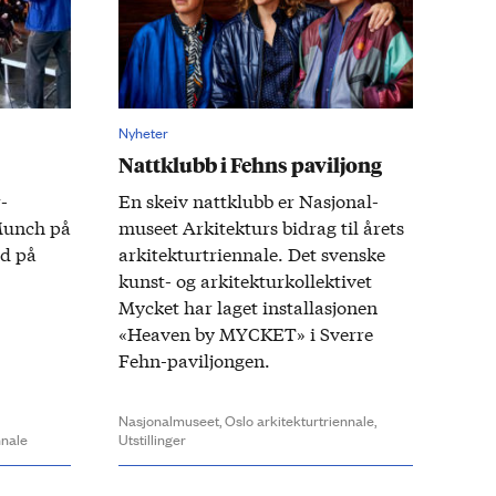
Nyheter
Nattklubb i Fehns paviljong
­
En skeiv natt­klubb er Nasjonal­
Munch på
museet Arkitekturs bidrag til årets
ed på
arkitektur­triennale. Det svenske
kunst- og arkitektur­kollektivet
Mycket har laget installasjonen
«Heaven by MYCKET» i Sverre
Fehn­-paviljongen.
Nasjonalmuseet,
Oslo arkitekturtriennale,
nnale
Utstillinger