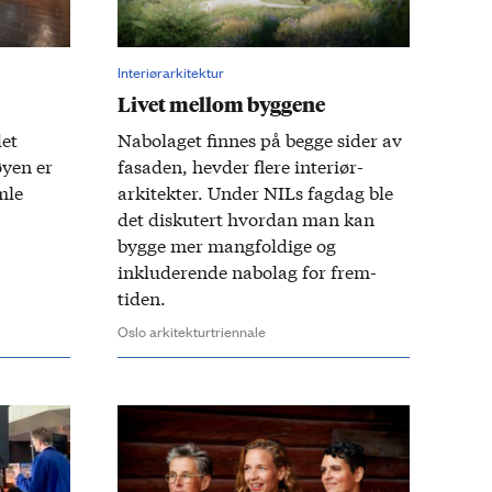
Interiørarkitektur
Livet mellom byggene
det
Nabo­laget finnes på begge sider av
yen er
fasaden, hevder flere interiør­
mle
arkitekter. Under NILs fag­dag ble
det diskutert hvor­dan man kan
bygge mer mang­foldige og
inkluderende nabo­lag for frem­
tiden.
Oslo arkitekturtriennale