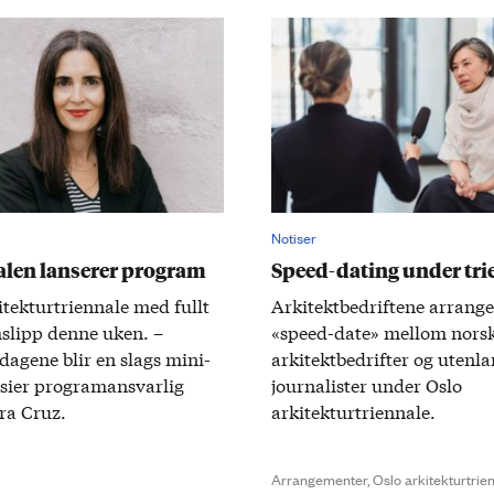
Notiser
alen lanserer program
Speed-dating under tri
itektur­triennale med fullt
Arkitektbedriftene arrange
slipp denne uken. –
«speed-date» mellom nors
dagene blir en slags mini­
arkitektbedrifter og utenl
, sier program­ansvarlig
journalister under Oslo
ra Cruz.
arkitekturtriennale.
Arrangementer,
Oslo arkitekturtrien