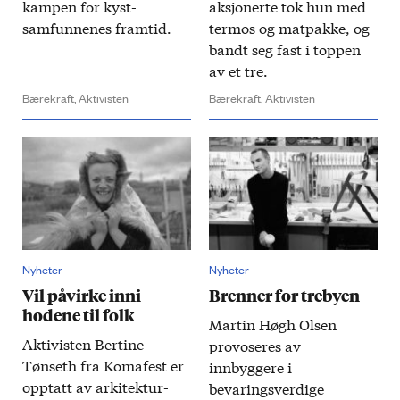
kampen for kyst­
aksjonerte tok hun med
samfunnenes fram­tid.
termos og mat­pakke, og
bandt seg fast i toppen
av et tre.
Bærekraft,
Aktivisten
Bærekraft,
Aktivisten
Nyheter
Nyheter
Vil påvirke inni
Brenner for trebyen
hodene til folk
Martin Høgh Olsen
Aktivisten Bertine
provoseres av
Tønseth fra Koma­fest er
innbyggere i
opp­tatt av arkitektur­
bevaringsverdige