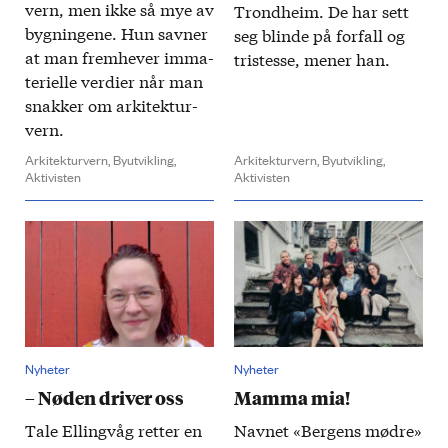
vern, men ikke så mye av
Trondheim. De har sett
bygn­ing­ene. Hun savner
seg blinde på forfall og
at man frem­hever imma­
tristesse, mener han.
teri­elle verdier når man
snakker om arkitektur­
vern.
Arkitekturvern,
Byutvikling,
Arkitekturvern,
Byutvikling,
Aktivisten
Aktivisten
Nyheter
Nyheter
– Nøden driver oss
Mamma mia!
Tale Elling­våg retter en
Navnet «Bergens mødre»