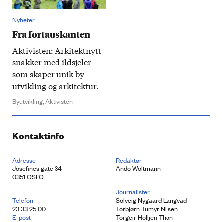
Nyheter
Fra fortauskanten
Aktivisten: Arkitekt­nytt
snakker med ild­sjeler
som skaper unik by­
utvikling og arkitektur.
Byutvikling,
Aktivisten
Kontaktinfo
Adresse
Redaktør
Josefines gate 34
Ando Woltmann
0351 OSLO
Journalister
Telefon
Solveig Nygaard Langvad
23 33 25 00
Torbjørn Tumyr Nilsen
E-post
Torgeir Holljen Thon