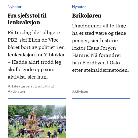
Nyheter
Nyheter
Fra sjefsstol til
Brikoløren
lenkeaksjon
Ung­dommer vil to ting:
På tirs­dag ble tidligere
ha et sted være og tjene
PBE-sjef Ellen de Vibe
penger, sier historie­
båret bort av politiet i en
lektor Hans Jørgen
lenke­aksjon for Y-blokka
Hamre. Nå for­andrer
– Hadde aldri trodd jeg
han Fjord­byen i Oslo
skulle ende opp som
etter stein­alder­metoden.
aktivist, sier hun.
Arkitekturvern,
Byutvikling,
Aktivisten
Aktivisten