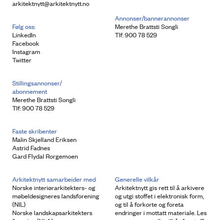
arkitektnytt@arkitektnytt.no
Annonser/bannerannonser
Følg oss:
Merethe Brattsti Songli
LinkedIn
Tlf: 900 78 529
Facebook
Instagram
Twitter
Stillingsannonser/
abonnement
Merethe Brattsti Songli
Tlf: 900 78 529
Faste skribenter
Malin Skjelland Eriksen
Astrid Fadnes
Gard Flydal Rorgemoen
Arkitektnytt samarbeider med
Generelle vilkår
Norske interiørarkitekters- og
Arkitektnytt gis rett til å arkivere
møbeldesigneres landsforening
og utgi stoffet i elektronisk form,
(NIL)
og til å forkorte og foreta
Norske landskapsarkitekters
endringer i mottatt materiale. Les