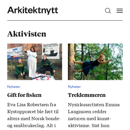
Arkitektnytt
Aktivisten
Nyheter
Nyheter
Gift for fisken
Treklemmeren
Eva Lisa Robertsen fra
Ny­sirkus­artisten Emma
Kyst­opp­røret ble ført til
Langmoen redder
alters med Norsk bonde-
naturen med kunst­
og små­bruker­lag. Alt i
aktivisme. Sist hun