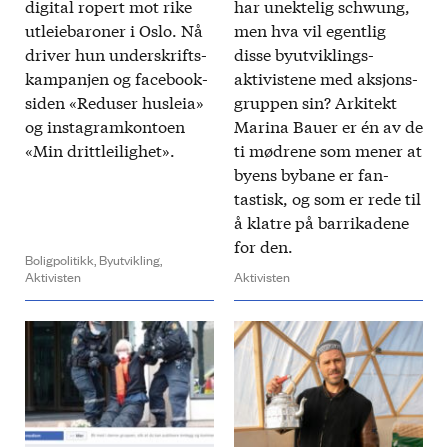
digi­tal ropert mot rike
har unektelig schwung,
ut­leie­baroner i Oslo. Nå
men hva vil egentlig
driver hun under­skrifts­
disse by­utviklings­
kampanjen og face­book­
aktivistene med aksjons­
siden «Reduser hus­leia»
gruppen sin? Arkitekt
og insta­gram­kontoen
Marina Bauer er én av de
«Min dritt­leilig­het».
ti mødrene som mener at
byens by­bane er fan­
tastisk, og som er rede til
å klatre på barri­kadene
for den.
Boligpolitikk,
Byutvikling,
Aktivisten
Aktivisten