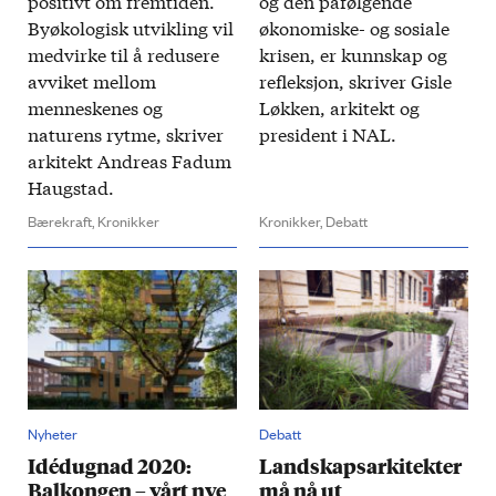
positivt om frem­tiden.
og den på­følgende
By­økolog­isk ut­vikling vil
økonomiske- og sosiale
med­virke til å re­dusere
krisen, er kunn­skap og
av­viket mellom
re­fleksjon, skriver Gisle
menneskenes og
Løkken, arkitekt og
naturens rytme, skriver
president i NAL.
arkitekt Andreas Fadum
Haugstad.
Bærekraft,
Kronikker
Kronikker,
Debatt
Nyheter
Debatt
Idédugnad 2020:
Landskaps­arkitekter
Balkongen – vårt nye
må nå ut