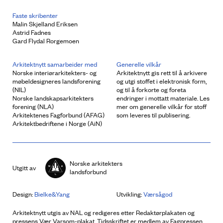
Faste skribenter
Malin Skjelland Eriksen
Astrid Fadnes
Gard Flydal Rorgemoen
Arkitektnytt samarbeider med
Generelle vilkår
Norske interiørarkitekters- og
Arkitektnytt gis rett til å arkivere
møbeldesigneres landsforening
og utgi stoffet i elektronisk form,
(NIL)
og til å forkorte og foreta
Norske landskapsarkitekters
endringer i mottatt materiale. Les
forening (NLA)
mer om generelle vilkår for stoff
Arkitektenes Fagforbund (AFAG)
som leveres til publisering.
Arkitektbedriftene i Norge (AiN)
Norske arkitekters
Utgitt av
landsforbund
Design:
Bielke&Yang
Utvikling:
Værsågod
Arkitektnytt utgis av NAL og redigeres etter Redaktørplakaten og
pressens Vær Varsom-plakat. Tidsskriftet er medlem av Fagpressen.