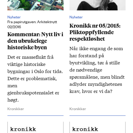
Nyheter
Nyheter
Fra papirutgaven: Arkitektnytt
Kronikk nr 05/2015:
02/2016
Pliktoppfyllende
Kommentar: Nytt liv i
respektløshet
den ubrukelege
historiske byen
Når ikke engang de som
har forstand på
Det er masseflukt frå
byutvikling, tør å stille
viktige historiske
de nødvendige
bygningar i Oslo for tida.
spørsmålene, men blindt
Dette er problematisk,
adlyder myndighetenes
men
krav, hvor er vi da?
gjenbrukspotensialet er
høgt.
Kronikker
Kronikker