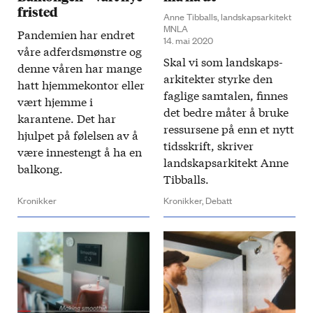
fristed
Anne Tibballs, landskapsarkitekt
MNLA
Pandemien har endret
14. mai 2020
våre ad­ferds­mønstre og
Skal vi som land­skaps­
denne våren har mange
arkitekter styrke den
hatt hjemme­kontor eller
fag­lige sam­talen, finnes
vært hjemme i
det bedre måter å bruke
karantene. Det har
ressursene på enn et nytt
hjulpet på følelsen av å
tid­sskrift, skriver
være inne­stengt å ha en
landskaps­arkitekt Anne
balkong.
Tibballs.
Kronikker
Kronikker,
Debatt