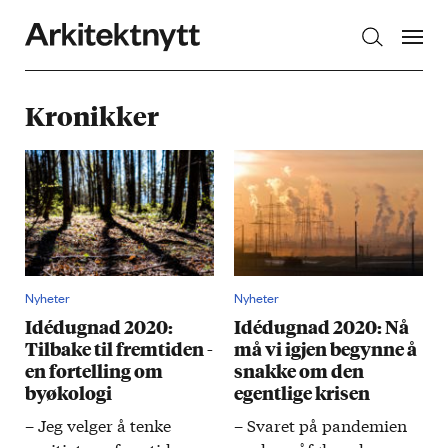
Arkitektnytt
Kronikker
Nyheter
Nyheter
Idédugnad 2020:
Idédugnad 2020: Nå
Tilbake til fremtiden -
må vi igjen begynne å
en fortelling om
snakke om den
byøkologi
egentlige krisen
– Jeg velger å tenke
– Svaret på pande­mien