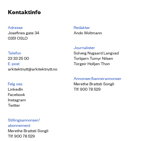
Kontaktinfo
Adresse
Redaktør
Josefines gate 34
Ando Woltmann
0351 OSLO
Journalister
Telefon
Solveig Nygaard Langvad
23 33 25 00
Torbjørn Tumyr Nilsen
E-post
Torgeir Holljen Thon
arkitektnytt@arkitektnytt.no
Annonser/bannerannonser
Følg oss:
Merethe Brattsti Songli
LinkedIn
Tlf: 900 78 529
Facebook
Instagram
Twitter
Stillingsannonser/
abonnement
Merethe Brattsti Songli
Tlf: 900 78 529