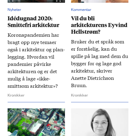
Nyheter
Kommentar
Idédugnad 2020:
Vil du bli
Smittefri arkitektur
arkitekturens Eyvind
Hellstrøm?
Korona­pandemien har
Bruker du et språk som
bragt opp nye temaer
er forståelig, kan du
også i arkitektur og plan­
spille på lag med dem du
legging. Hvordan vil
bygger for og lage god
pande­mier på­virke
arkitektur, skriver
arkitekturen og er det
Anette Dietrichson
mulig å lage «ikke­-
Bruun.
smittsom arkitektur»?
Kronikker
Kronikker