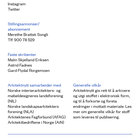
Instagram
Twitter
Stillingsannonser/
abonnement
Merethe Brattsti Songli
Tlf: 900 78 529
Faste skribenter
Malin Skjelland Eriksen
Astrid Fadnes
Gard Flydal Rorgemoen
Arkitektnytt samarbeider med
Generelle vilkår
Norske interiørarkitekters- og
Arkitektnytt gis rett til å arkivere
møbeldesigneres landsforening
og utgi stoffet i elektronisk form,
(NIL)
og til å forkorte og foreta
Norske landskapsarkitekters
endringer i mottatt materiale. Les
forening (NLA)
mer om generelle vilkår for stoff
Arkitektenes Fagforbund (AFAG)
som leveres til publisering.
Arkitektbedriftene i Norge (AiN)