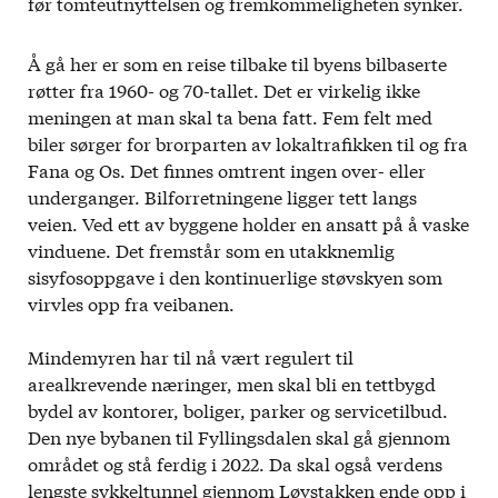
før tomteutnyttelsen og fremkommeligheten synker.
Å gå her er som en reise tilbake til byens bilbaserte
røtter fra 1960- og 70-tallet. Det er virkelig ikke
meningen at man skal ta bena fatt. Fem felt med
biler sørger for brorparten av lokaltrafikken til og fra
Fana og Os. Det finnes omtrent ingen over- eller
underganger. Bilforretningene ligger tett langs
veien. Ved ett av byggene holder en ansatt på å vaske
vinduene. Det fremstår som en utakknemlig
sisyfosoppgave i den kontinuerlige støvskyen som
virvles opp fra veibanen.
Mindemyren har til nå vært regulert til
arealkrevende næringer, men skal bli en tettbygd
bydel av kontorer, boliger, parker og servicetilbud.
Den nye bybanen til Fyllingsdalen skal gå gjennom
området og stå ferdig i 2022. Da skal også verdens
lengste sykkeltunnel gjennom Løvstakken ende opp i