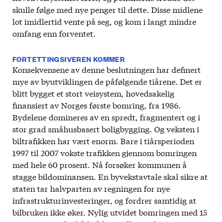
skulle følge med nye penger til dette. Disse midlene
lot imidlertid vente på seg, og kom i langt mindre
omfang enn forventet.
FORTETTINGSIVEREN KOMMER
Konsekvensene av denne beslutningen har definert
mye av byutviklingen de påfølgende tiårene. Det er
blitt bygget et stort veisystem, hovedsakelig
finansiert av Norges første bomring, fra 1986.
Bydelene domineres av en spredt, fragmentert og i
stor grad småhusbasert boligbygging. Og veksten i
biltrafikken har vært enorm. Bare i tiårsperioden
1997 til 2007 vokste trafikken gjennom bomringen
med hele 60 prosent. Nå forsøker kommunen å
stagge bildominansen. En byvekstavtale skal sikre at
staten tar halvparten av regningen for nye
infrastrukturinvesteringer, og fordrer samtidig at
bilbruken ikke øker. Nylig utvidet bomringen med 15