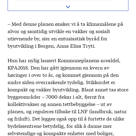
Som tillegg til arealplanen, legger kommunen også frem en
egen arkitekturstrategi, en strategi for sjøfronten, samt en
kulturminnestrategi.
I tillegg samarbeider Bergen om å utvikle et nytt regionalt
– Med denne planen ønsker vi å ta klimamålene på
boligbyggeprogram.
alvor og samtidig utvikle en vakker og sosialt
utjevnende by, sier en entusiastisk byråd for
byutvikling i Bergen, Anna Elisa Tryti.
Hun har nylig lansert Kommuneplanens arealdel,
KPA2018. Den har gått igjennom en kvern av
høringer i over to år, og kommet gjennom på den
andre siden overraskende tydelig. Stikkordet er
kompakt og vakker byutvikling. Blant annet tas store
byggeområder – 7000 dekar i alt, fjernt fra
kollektivakser og annen tettbebyggelse – ut av
planen, og reguleres tilbake til LNF (landbruk, natur
og friluft). Det legges også opp til å fortette de ulike
bydelssentrene betydelig, for slik å danne mer
selvstendige og kompakte enheter med boliger,