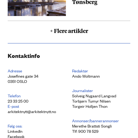
Tønsberg
+ Flere artikler
Kontaktinfo
Adresse
Redaktør
Josefines gate 34
Ando Woltmann
0351 OSLO
Journalister
Telefon
Solveig Nygaard Langvad
23 33 25 00
Torbjørn Tumyr Nilsen
E-post
Torgeir Holljen Thon
arkitektnytt@arkitektnytt.no
Annonser/bannerannonser
Følg oss:
Merethe Brattsti Songli
LinkedIn
Tlf: 900 78 529
Facebook