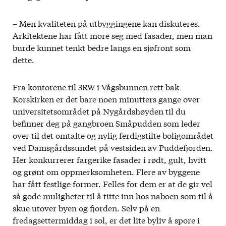
– Men kvaliteten på utbyggingene kan diskuteres.
Arkitektene har fått more seg med fasader, men man
burde kunnet tenkt bedre langs en sjøfront som
dette.
Fra kontorene til 3RW i Vågsbunnen rett bak
Korskirken er det bare noen minutters gange over
universitetsområdet på Nygårdshøyden til du
befinner deg på gangbroen Småpudden som leder
over til det omtalte og nylig ferdigstilte boligområdet
ved Damsgårdssundet på vestsiden av Puddefjorden.
Her konkurrerer fargerike fasader i rødt, gult, hvitt
og grønt om oppmerksomheten. Flere av byggene
har fått festlige former. Felles for dem er at de gir vel
så gode muligheter til å titte inn hos naboen som til å
skue utover byen og fjorden. Selv på en
fredagsettermiddag i sol, er det lite byliv å spore i