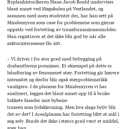
Byplanhistorikeren Hans-Jacob Roald underviser
blant annet ved Høgskulen på Vestlandet, og
sammen med noen studenter der, har han sett på
Mindemyren som case for problemene som gjerne
oppstår ved fortetting av transformasjonsområder.
Han registrerer at det ikke blir god by når alle
sektorinteressene får sitt.
– Vi driver i for stor grad med bybygging på
drabantbyens premisser. Et eksempel på dette er
håndtering av fenomenet støy. Fortetting gir høyere
intensitet og derfor blir også støyproblematikk
vanligere. I de planene for Mindemyren vi har
analysert, legges det blant annet opp til å bruke
lukkete fasader mot bybane-
traseen som lydskjerming. Men hva slags byliv blir
det av det? I Arealplanen har fortetting blitt et mål i
seg selv. Burde det ikke i større grad vært et middel,
spør han.