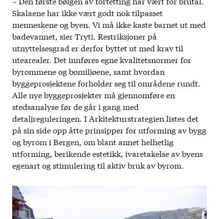
– Den første bølgen av fortetting har vært for brutal.
Skalaene har ikke vært godt nok tilpasset
menneskene og byen. Vi må ikke kaste barnet ut med
badevannet, sier Tryti. Restriksjoner på
utnyttelsesgrad er derfor byttet ut med krav til
utearealer. Det innføres egne kvalitetsnormer for
byrommene og bomiljøene, samt hvordan
byggeprosjektene forholder seg til områdene rundt.
Alle nye byggeprosjekter må gjennomføre en
stedsanalyse før de går i gang med
detaljreguleringen. I Arkitekturstrategien listes det
på sin side opp åtte prinsipper for utforming av bygg
og byrom i Bergen, om blant annet helhetlig
utforming, berikende estetikk, ivaretakelse av byens
egenart og stimulering til aktiv bruk av byrom.