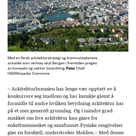
Med en fersk arkitekturstrategi og kommuneplanens
arealdel som verktøy skal Bergen i fremtiden preges
Foto:
av kompakt og vakker byutvikling.
Chell
Hill/Wikipedia Commons
– Arkitekturbransjen har lenge vær opptatt av å
konkurrere seg imellom og har kanskje glemt å
formidle til andre hvilken betydning arkitektur har
på et mer generelt grunnlag. Og i mindre grad
snakket om hva arkitektur kan gjøre for
enkeltmennesket og samfunnet.Fysiske omgivelser
gjør en forskjell, understreker Molden.– Med denne