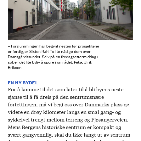
– Forslummingen har begynt nesten før prosjektene
er ferdig, er Sixten Rahlffs lite nådige dom over
Damsgårdssundet. Selv på en fredagsettermiddag i
Foto:
sol, er det lite byliv å spore i området.
Ulrik
Eriksen
EN NY BYDEL
For å komme til det som later til å bli byens neste
sjanse til å få dreis på den sentrumsnære
fortettingen, må vi begi oss over Danmarks plass og
videre en drøy kilometer langs en smal gang- og
sykkelvei trengt mellom terreng og Fjøsangerveien.
Mens Bergens historiske sentrum er kompakt og
svært gangvennlig, skal du ikke langt ut av sentrum