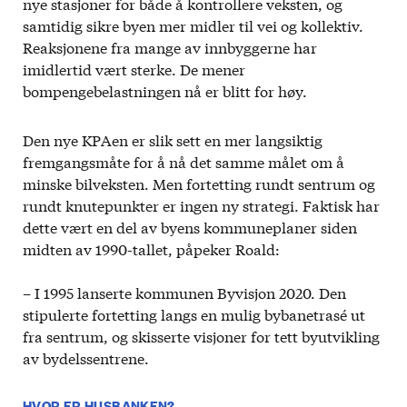
nye stasjoner for både å kontrollere veksten, og
samtidig sikre byen mer midler til vei og kollektiv.
Reaksjonene fra mange av innbyggerne har
imidlertid vært sterke. De mener
bompengebelastningen nå er blitt for høy.
Den nye KPAen er slik sett en mer langsiktig
fremgangsmåte for å nå det samme målet om å
minske bilveksten. Men fortetting rundt sentrum og
rundt knutepunkter er ingen ny strategi. Faktisk har
dette vært en del av byens kommuneplaner siden
midten av 1990-tallet, påpeker Roald:
– I 1995 lanserte kommunen Byvisjon 2020. Den
stipulerte fortetting langs en mulig bybanetrasé ut
fra sentrum, og skisserte visjoner for tett byutvikling
av bydelssentrene.
HVOR ER HUSBANKEN?