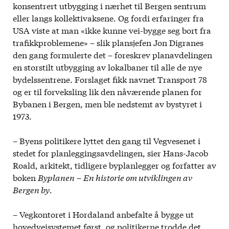
konsentrert utbygging i nærhet til Bergen sentrum
eller langs kollektivaksene. Og fordi erfaringer fra
USA viste at man «ikke kunne vei-bygge seg bort fra
trafikkproblemene» – slik plansjefen Jon Digranes
den gang formulerte det – foreskrev planavdelingen
en storstilt utbygging av lokalbaner til alle de nye
bydelssentrene. Forslaget fikk navnet Transport 78
og er til forveksling lik den nåværende planen for
Bybanen i Bergen, men ble nedstemt av bystyret i
1973.
– Byens politikere lyttet den gang til Vegvesenet i
stedet for planleggingsavdelingen, sier Hans-Jacob
Roald, arkitekt, tidligere byplanlegger og forfatter av
boken
Byplanen
–
En historie om utviklingen av
Bergen by
.
– Vegkontoret i Hordaland anbefalte å bygge ut
hovedveisystemet først, og politikerne trodde det