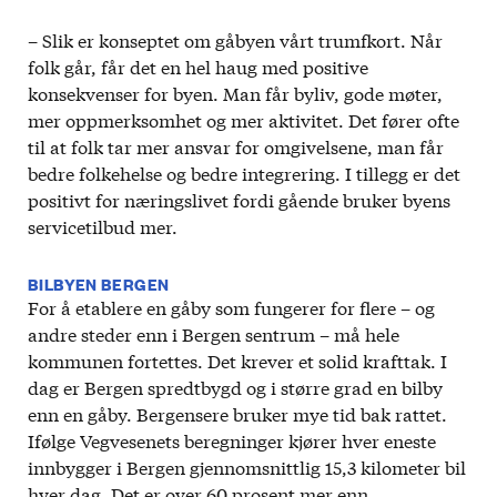
– Slik er konseptet om gåbyen vårt trumfkort. Når
folk går, får det en hel haug med positive
konsekvenser for byen. Man får byliv, gode møter,
mer oppmerksomhet og mer aktivitet. Det fører ofte
til at folk tar mer ansvar for omgivelsene, man får
bedre folkehelse og bedre integrering. I tillegg er det
positivt for næringslivet fordi gående bruker byens
servicetilbud mer.
BILBYEN BERGEN
For å etablere en gåby som fungerer for flere – og
andre steder enn i Bergen sentrum – må hele
kommunen fortettes. Det krever et solid krafttak. I
dag er Bergen spredtbygd og i større grad en bilby
enn en gåby. Bergensere bruker mye tid bak rattet.
Ifølge Vegvesenets beregninger kjører hver eneste
innbygger i Bergen gjennomsnittlig 15,3 kilometer bil
hver dag. Det er over 60 prosent mer enn