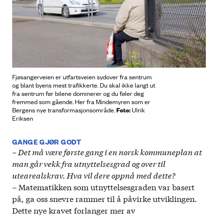
Fjøsangerveien er utfartsveien sydover fra sentrum
og blant byens mest trafikkerte. Du skal ikke langt ut
fra sentrum før bilene dominerer og du føler deg
fremmed som gående. Her fra Mindemyren som er
Foto:
Bergens nye transformasjonsområde.
Ulrik
Eriksen
GANGE GJØR GODT
– Det må være første gang i en norsk kommuneplan at
man går vekk fra utnyttelsesgrad og over til
utearealskrav. Hva vil dere oppnå med dette?
– Matematikken som utnyttelsesgraden var basert
på, ga oss snevre rammer til å påvirke utviklingen.
Dette nye kravet forlanger mer av