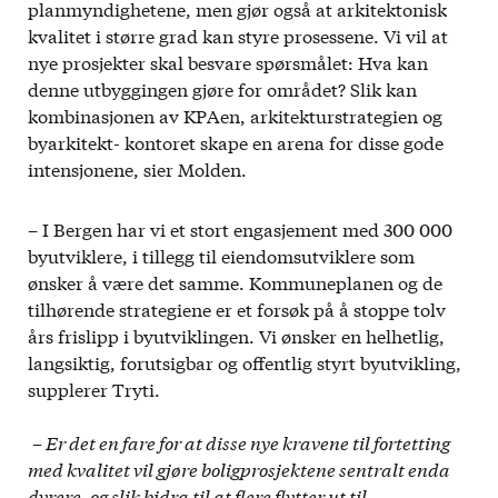
planmyndighetene, men gjør også at arkitektonisk
kvalitet i større grad kan styre prosessene. Vi vil at
nye prosjekter skal besvare spørsmålet: Hva kan
denne utbyggingen gjøre for området? Slik kan
kombinasjonen av KPAen, arkitekturstrategien og
byarkitekt- kontoret skape en arena for disse gode
intensjonene, sier Molden.
– I Bergen har vi et stort engasjement med 300 000
byutviklere, i tillegg til eiendomsutviklere som
ønsker å være det samme. Kommuneplanen og de
tilhørende strategiene er et forsøk på å stoppe tolv
års frislipp i byutviklingen. Vi ønsker en helhetlig,
langsiktig, forutsigbar og offentlig styrt byutvikling,
supplerer Tryti.
– Er det en fare for at disse nye kravene til fortetting
med kvalitet vil gjøre boligprosjektene sentralt enda
dyrere, og slik bidra til at flere flytter ut til