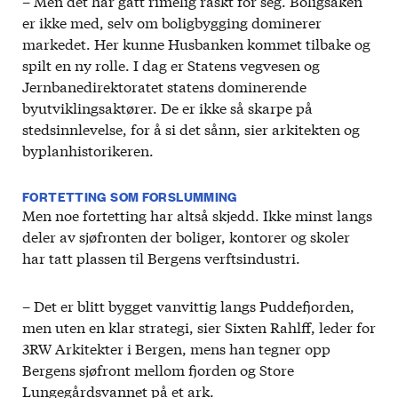
– Men det har gått rimelig raskt for seg. Boligsaken
er ikke med, selv om boligbygging dominerer
markedet. Her kunne Husbanken kommet tilbake og
spilt en ny rolle. I dag er Statens vegvesen og
Jernbanedirektoratet statens dominerende
byutviklingsaktører. De er ikke så skarpe på
stedsinnlevelse, for å si det sånn, sier arkitekten og
byplanhistorikeren.
FORTETTING SOM FORSLUMMING
Men noe fortetting har altså skjedd. Ikke minst langs
deler av sjøfronten der boliger, kontorer og skoler
har tatt plassen til Bergens verftsindustri.
– Det er blitt bygget vanvittig langs Puddefjorden,
men uten en klar strategi, sier Sixten Rahlff, leder for
3RW Arkitekter i Bergen, mens han tegner opp
Bergens sjøfront mellom fjorden og Store
Lungegårdsvannet på et ark.