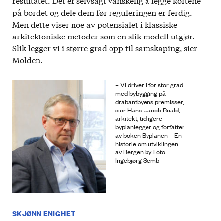
resultatet. Det er selvsagt vanskelig å legge kortene
på bordet og dele dem før reguleringen er ferdig.
Men dette viser noe av potensialet i klassiske
arkitektoniske metoder som en slik modell utgjør.
Slik legger vi i større grad opp til samskaping, sier
Molden.
– Vi driver i for stor grad
med bybygging på
drabantbyens premisser,
sier Hans-Jacob Roald,
arkitekt, tidligere
byplanlegger og forfatter
av boken Byplanen – En
historie om utviklingen
av Bergen by. Foto:
Ingebjørg Semb
SKJØNN ENIGHET