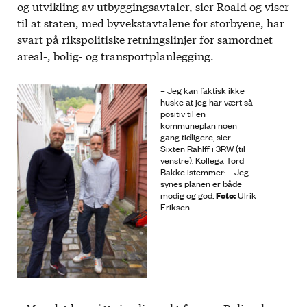
og utvikling av utbyggingsavtaler, sier Roald og viser
til at staten, med byvekstavtalene for storbyene, har
svart på rikspolitiske retningslinjer for samordnet
areal-, bolig- og transportplanlegging.
– Jeg kan faktisk ikke
huske at jeg har vært så
positiv til en
kommuneplan noen
gang tidligere, sier
Sixten Rahlff i 3RW (til
venstre). Kollega Tord
Bakke istemmer: – Jeg
synes planen er både
Foto:
modig og god.
Ulrik
Eriksen