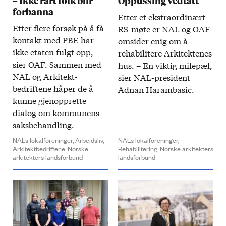
– Ikke rart folk blir
Oppussing vedtatt
forbanna
Etter et ekstra­ordinært
Etter flere forsøk på å få
RS-møte er NAL og OAF
kontakt med PBE har
omsider enig om å
ikke etaten fulgt opp,
rehabilitere Arkitektenes
sier OAF. Sammen med
hus. – En viktig mile­pæl,
NAL og Arkitekt­
sier NAL-president
bedriftene håper de å
Adnan Harambasic.
kunne gjen­opprette
dialog om kommunens
saks­behandling.
NALs lokalforeninger,
Arbeidsliv,
NALs lokalforeninger,
Arkitektbedriftene,
Norske
Rehabilitering,
Norske arkitekters
arkitekters landsforbund
landsforbund