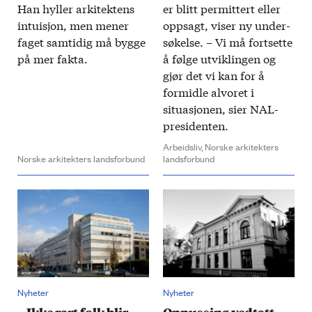
Han hyller arkitektens
er blitt permittert eller
intuisjon, men mener
opp­sagt, viser ny under­
faget sam­tidig må bygge
søkelse. – Vi må fort­sette
på mer fakta.
å følge ut­viklingen og
gjør det vi kan for å
formidle alvoret i
situasjonen​, sier NAL-
presidenten.
Arbeidsliv,
Norske arkitekters
Norske arkitekters landsforbund
landsforbund
Nyheter
Nyheter