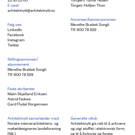
E-post
Torgeir Holljen Thon
arkitektnytt@arkitektnytt.no
Annonser/bannerannonser
Følg oss:
Merethe Brattsti Songli
LinkedIn
Tlf: 900 78 529
Facebook
Instagram
Twitter
Stillingsannonser/
abonnement
Merethe Brattsti Songli
Tlf: 900 78 529
Faste skribenter
Malin Skjelland Eriksen
Astrid Fadnes
Gard Flydal Rorgemoen
Arkitektnytt samarbeider med
Generelle vilkår
Norske interiørarkitekters- og
Arkitektnytt gis rett til å arkivere
møbeldesigneres landsforening
og utgi stoffet i elektronisk form,
(NIL)
og til å forkorte og foreta