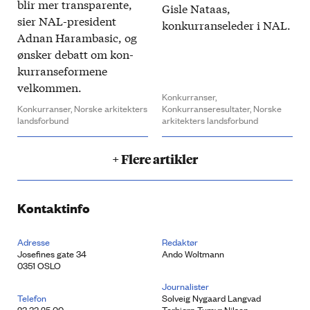
blir mer transparente,
Gisle Nataas,
sier NAL-president
konkurranse­leder i NAL.
Adnan Haram­basic, og
ønsker debatt om kon­
kurranse­formene
velkommen.​
Konkurranser,
Konkurranser,
Norske arkitekters
Konkurranseresultater,
Norske
landsforbund
arkitekters landsforbund
+ Flere artikler
Kontaktinfo
Adresse
Redaktør
Josefines gate 34
Ando Woltmann
0351 OSLO
Journalister
Telefon
Solveig Nygaard Langvad
23 33 25 00
Torbjørn Tumyr Nilsen