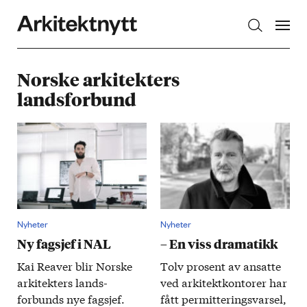
Arkitektnytt
Norske arkitekters
landsforbund
Nyheter
Nyheter
Ny fagsjef i NAL
– En viss dramatikk
Kai Reaver blir Norske
Tolv prosent av ansatte
​
arkitekters lands­
ved arkitekt­kontorer har
forbunds nye fagsjef.
fått permit­terings­varsel,