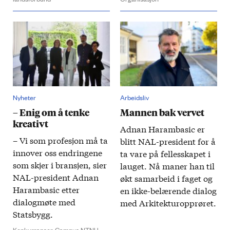
Nyheter
Arbeidsliv
– Enig om å tenke
Mannen bak vervet
kreativt
Adnan Haram­basic er
– Vi som profesjon må ta
blitt NAL-president for å
innover oss endringene
ta vare på felles­skapet i
som skjer i bransjen, sier
lauget. Nå maner han til
NAL-president Adnan
økt sam­arbeid i faget og
Harambasic etter
en ikke­-belærende dialog
dialogmøte med
med Arkitektur­opprøret.
Statsbygg.
Konkurranser,
Campus NTNU,