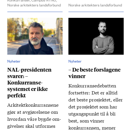
Norske arkitekters landsforbund
Norske arkitekters landsforbund
Nyheter
Nyheter
NAL-presidenten
– De beste forslagene
svarer: –
vinner
Konkurranse­
Konkurranse­debatten
systemet er ikke
fortsetter: Det er alltid
perfekt
det beste prosjektet, eller
Arkitekt­kon­kurransene
det prosjektet som har
gjør at avgjørelsene om
utgangs­punkt til å bli
​
hvordan våre bygde om­
best, som vinner
givelser skal ut­formes
konkurransen, mener