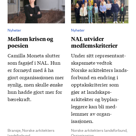
Nyheter
Nyheter
Mellom krisen og
NAL utvider
poesien
medlemskriterier
Camilla Moneta slutter
Under sitt representant­
som fagsjef i NAL. Hun
skaps­møte vedtok
er fornøyd med å ha
Norske arkitekters lands­
gjort organi­sasjonen mer
forbund en endring i
synlig, men skulle ønske
opptaks­kriterier som
hun hadde gjort mer for
gjør at land­skaps­
bære­kraft.
arkitekter og by­plan­
leggere kan bli med­
lemmer av organ­
isasjonen.
Bransje,
Norske arkitekters
Norske arkitekters landsforbund,
landsforbund
Organisasjon