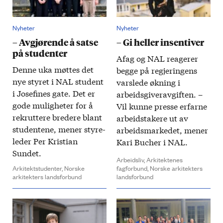
Nyheter
Nyheter
– Avgjørende å satse
– Gi heller insentiver
på studenter
Afag og NAL reagerer
Denne uka møttes det
begge på regjeringens
nye styret i NAL student
varslede økning i
i Josefines gate. Det er
arbeidsgiver­avgiften. –
gode muligheter for å
Vil kunne presse erfarne
rekruttere bredere blant
arbeids­takere ut av
studentene, mener styre­
arbeids­markedet, mener
leder Per Kristian
Kari Bucher i NAL.
Sundet.
Arbeidsliv,
Arkitektenes
Arkitektstudenter,
Norske
fagforbund,
Norske arkitekters
arkitekters landsforbund
landsforbund