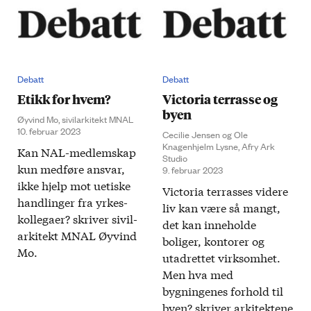
Debatt
Debatt
Etikk for hvem?
Victoria terrasse og
byen
Øyvind Mo, sivilarkitekt MNAL
10. februar 2023
Cecilie Jensen og Ole
Knagenhjelm Lysne, Afry Ark
Kan NAL-medlemskap
Studio
kun med­føre ansvar,
9. februar 2023
ikke hjelp mot uetiske
Victoria terrasses videre
handlinger fra yrkes­
liv kan være så mangt,
kollegaer? skriver sivil­
det kan inneholde
arkitekt MNAL Øyvind
boliger, kontorer og
Mo.
utadrettet virksomhet.
Men hva med
bygningenes forhold til
byen? skriver arkitektene