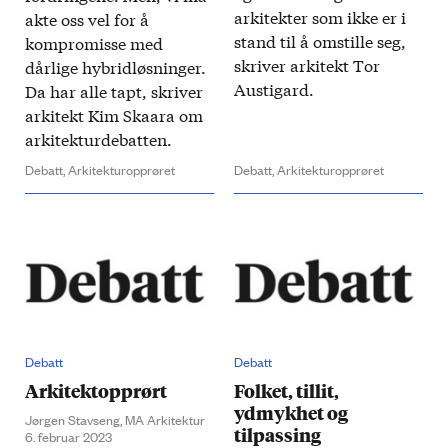
arkitekter som ikke er i
akte oss vel for å
stand til å om­stille seg,
kompro­misse med
skriver arkitekt Tor
dårlige hybrid­løsninger.
Austi­gard.
Da har alle tapt, skriver
arkitekt Kim Skaara om
arkitektur­debatten.​
Debatt,
Arkitekturopprøret
Debatt,
Arkitekturopprøret
Debatt
Debatt
Arkitektopprørt
Folket, tillit,
ydmykhet og
Jørgen Stavseng, MA Arkitektur
tilpassing
6. februar 2023