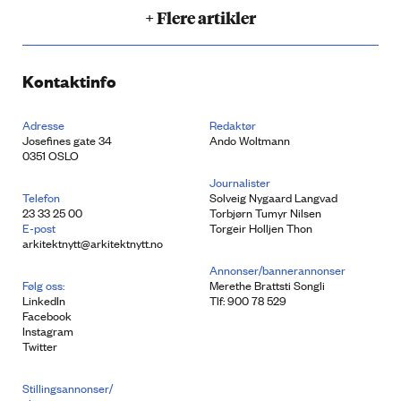
+ Flere artikler
Kontaktinfo
Adresse
Redaktør
Josefines gate 34
Ando Woltmann
0351 OSLO
Journalister
Telefon
Solveig Nygaard Langvad
23 33 25 00
Torbjørn Tumyr Nilsen
E-post
Torgeir Holljen Thon
arkitektnytt@arkitektnytt.no
Annonser/bannerannonser
Følg oss:
Merethe Brattsti Songli
LinkedIn
Tlf: 900 78 529
Facebook
Instagram
Twitter
Stillingsannonser/