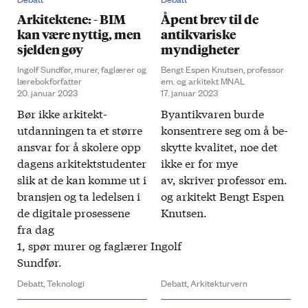
Arkitektene: - BIM
Åpent brev til de
kan være nyttig, men
antikvariske
sjelden gøy
myndigheter
Ingolf Sundfør, murer, faglærer og
Bengt Espen Knutsen, professor
lærebokforfatter
em. og arkitekt MNAL
20. januar 2023
17. januar 2023
​Bør ikke arkitekt­
By­antikvaren burde
utdanningen ta et større
konsentrere seg om å be­
ansvar for å skolere opp
skytte kvalitet, noe det
dagens arkitekt­studenter
ikke er for mye
slik at de kan komme ut i
av, skriver professor em.
bransjen og ta ledelsen i
og arkitekt Bengt Espen
de digitale prosessene
Knutsen.​
fra dag
1, spør murer og faglærer Ingolf
Sundfør.​
Debatt,
Teknologi
Debatt,
Arkitekturvern