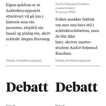
André Seljestad Knudsen​,
​Eigen spå­dom er at
masterstudent
Arkitektur­opprøret
31. januar 2023
etter­kvart vil gå inn i
Folket snakker faktisk
historia som ein
om mer enn bare stil i
parantes, att­på­til ein
arkitektur­debatten, men
banal og pinleg ein, skriv
de blir ikke
arkitekt Jørgen Stavseng​​
hørt, skriver master­
.
student André Seljestad
Knudsen​​.​
Debatt,
Arkitekturopprøret
Debatt,
Arkitekturopprøret
Debatt
Debatt