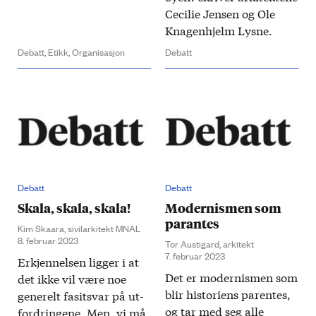
Cecilie Jensen og Ole
Knagenhjelm Lysne.
Debatt,
Etikk,
Organisasjon
Debatt
Debatt
Debatt
Skala, skala, skala!
Modernismen som
parantes
Kim Skaara, sivilarkitekt MNAL
8. februar 2023
Tor Austigard, arkitekt
7. februar 2023
Erkjennelsen ligger i at
Det er modernismen som
det ikke vil være noe
blir historiens parentes,
​
generelt fasit­svar på ut­
og tar med seg alle
fordringene. Men, vi må