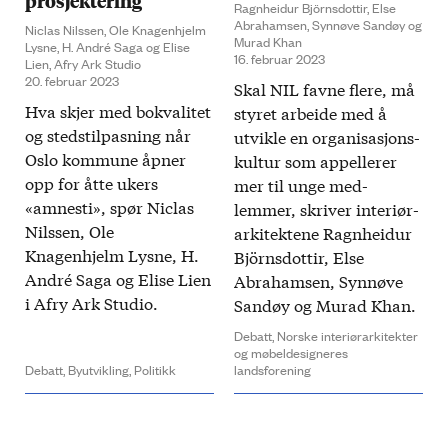
prosjektering
Ragnheidur Björnsdottir, Else
Abrahamsen, Synnøve Sandøy og
Niclas Nilssen, Ole Knagenhjelm
Murad Khan
Lysne, H. André Saga og Elise
16. februar 2023
Lien, Afry Ark Studio
20. februar 2023
Skal NIL favne flere, må
Hva skjer med bo­kvalitet
styret arbeide med å
og steds­tilpasning når
utvikle en organisasjons­
Oslo kommune åpner
kultur som appellerer
opp for åtte ukers
mer til unge med­
«amnesti», spør Niclas
lemmer, skriver interiør­
Nilssen, Ole
arkitektene Ragnheidur
Knagenhjelm Lysne, H.
Björnsdottir, Else
André Saga og Elise Lien
Abrahamsen, Synnøve
i Afry Ark Studio.
Sandøy og Murad Khan.
Debatt,
Norske interiørarkitekter
og møbeldesigneres
Debatt,
Byutvikling,
Politikk
landsforening