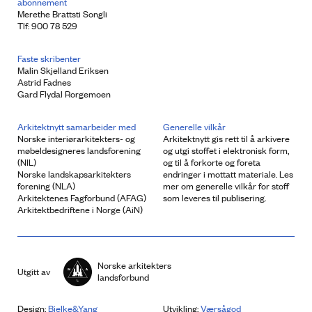
abonnement
Merethe Brattsti Songli
Tlf: 900 78 529
Faste skribenter
Malin Skjelland Eriksen
Astrid Fadnes
Gard Flydal Rorgemoen
Arkitektnytt samarbeider med
Generelle vilkår
Norske interiørarkitekters- og
Arkitektnytt gis rett til å arkivere
møbeldesigneres landsforening
og utgi stoffet i elektronisk form,
(NIL)
og til å forkorte og foreta
Norske landskapsarkitekters
endringer i mottatt materiale. Les
forening (NLA)
mer om generelle vilkår for stoff
Arkitektenes Fagforbund (AFAG)
som leveres til publisering.
Arkitektbedriftene i Norge (AiN)
Norske arkitekters
Utgitt av
landsforbund
Design:
Bielke&Yang
Utvikling:
Værsågod