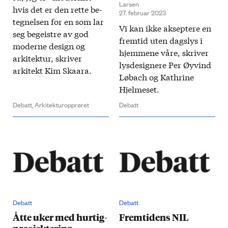
Larsen
hvis det er den rette be­
27. februar 2023
tegnelsen for en som lar
Vi kan ikke akseptere en
seg be­geistre av god
frem­tid uten dags­lys i
moderne design og
hjemmene våre, skriver
arkitektur, skriver
lys­designere​ ​Per Øyvind
arkitekt Kim Skaara.​
Løbach og Kathrine
Hjelmeset.
Debatt,
Arkitekturopprøret
Debatt
Debatt
Debatt
Åtte uker med hurtig­
Fremtidens NIL