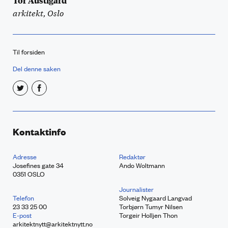
Tor Austigard
arkitekt, Oslo
Til forsiden
Del denne saken
Kontaktinfo
Adresse
Redaktør
Josefines gate 34
Ando Woltmann
0351 OSLO
Journalister
Telefon
Solveig Nygaard Langvad
23 33 25 00
Torbjørn Tumyr Nilsen
E-post
Torgeir Holljen Thon
arkitektnytt@arkitektnytt.no