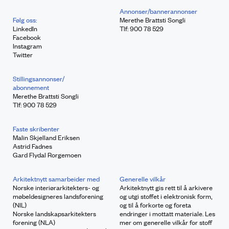
Annonser/bannerannonser
Følg oss:
Merethe Brattsti Songli
LinkedIn
Tlf: 900 78 529
Facebook
Instagram
Twitter
Stillingsannonser/
abonnement
Merethe Brattsti Songli
Tlf: 900 78 529
Faste skribenter
Malin Skjelland Eriksen
Astrid Fadnes
Gard Flydal Rorgemoen
Arkitektnytt samarbeider med
Generelle vilkår
Norske interiørarkitekters- og
Arkitektnytt gis rett til å arkivere
møbeldesigneres landsforening
og utgi stoffet i elektronisk form,
(NIL)
og til å forkorte og foreta
Norske landskapsarkitekters
endringer i mottatt materiale. Les
forening (NLA)
mer om generelle vilkår for stoff