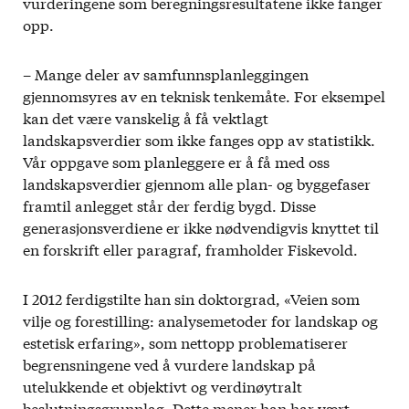
vurderingene som beregningsresultatene ikke fanger
opp.
– Mange deler av samfunnsplanleggingen
gjennomsyres av en teknisk tenkemåte. For eksempel
kan det være vanskelig å få vektlagt
landskapsverdier som ikke fanges opp av statistikk.
Vår oppgave som planleggere er å få med oss
landskapsverdier gjennom alle plan- og byggefaser
framtil anlegget står der ferdig bygd. Disse
generasjonsverdiene er ikke nødvendigvis knyttet til
en forskrift eller paragraf, framholder Fiskevold.
I 2012 ferdigstilte han sin doktorgrad, «Veien som
vilje og forestilling: analysemetoder for landskap og
estetisk erfaring», som nettopp problematiserer
begrensningene ved å vurdere landskap på
utelukkende et objektivt og verdinøytralt
beslutningsgrunnlag. Dette mener han har vært