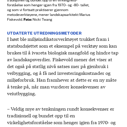
forståelse som henger igjen fra 1970- og -80- tallet,
og som vi fortsatt praktiserer gjennom
metodeverktøyene, mener landskapsarkitekt Marius
Foto:
Fiskevold.
Nicki Twang
UTDATERTE UTREDNINGSMETODER
I høst ble miljøindikatorverktøyet trukket fram i
statsbudsjettet som et eksempel på verktøy som kan
brukes til å ivareta biologisk mangfold og hindre tap
av landskapsverdier. Fiskevold mener det viser at
det også på statlig nivå satses mer på gjenbruk i
veibygging, og å få ned investeringskostnader og
miljøforbruk. Han framhever at dette er en ny måte
å tenke på, når man vurderer konsekvenser av
veiutbygging.
– Veldig mye av tenkningen rundt konsekvenser er
tradisjonell og bundet opp til en
virkelighetsforståelse som henger igjen fra 1970- og