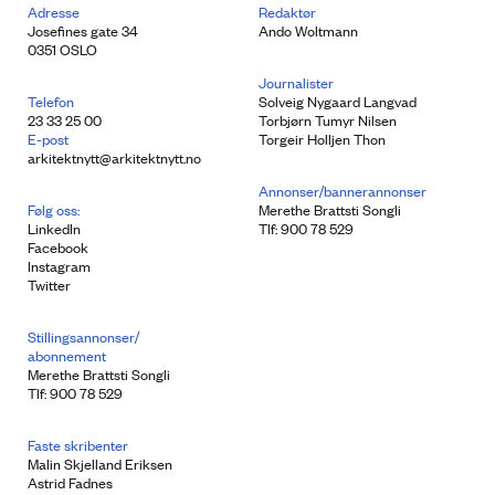
Adresse
Redaktør
Josefines gate 34
Ando Woltmann
0351 OSLO
Journalister
Telefon
Solveig Nygaard Langvad
23 33 25 00
Torbjørn Tumyr Nilsen
E-post
Torgeir Holljen Thon
arkitektnytt@arkitektnytt.no
Annonser/bannerannonser
Følg oss:
Merethe Brattsti Songli
LinkedIn
Tlf: 900 78 529
Facebook
Instagram
Twitter
Stillingsannonser/
abonnement
Merethe Brattsti Songli
Tlf: 900 78 529
Faste skribenter
Malin Skjelland Eriksen
Astrid Fadnes