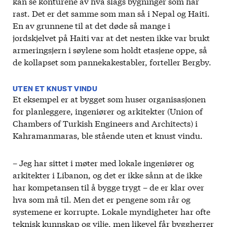
kan se konturene av hva slags bygninger som har
rast. Det er det samme som man så i Nepal og Haiti.
En av grunnene til at det døde så mange i
jordskjelvet på Haiti var at det nesten ikke var brukt
armeringsjern i søylene som holdt etasjene oppe, så
de kollapset som pannekakestabler, forteller Bergby.
UTEN ET KNUST VINDU
Et eksempel er at bygget som huser organisasjonen
for planleggere, ingeniører og arkitekter (Union of
Chambers of Turkish Engineers and Architects) i
Kahramanmaras, ble stående uten et knust vindu.
– Jeg har sittet i møter med lokale ingeniører og
arkitekter i Libanon, og det er ikke sånn at de ikke
har kompetansen til å bygge trygt – de er klar over
hva som må til. Men det er pengene som rår og
systemene er korrupte. Lokale myndigheter har ofte
teknisk kunnskap og vilje, men likevel får byggherrer