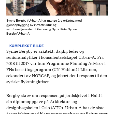
Synne Bergby i Urban-A har mange års erfaring med
gjenoppbygging av infrastruktur og
Foto
samfunnstjenester i Libanon og Syria.
Synne
Bergby/Urban-A
– KOMPLEKST BILDE
Synne Bergby er arkitekt, daglig leder og
senioranalytiker i konsulentselskapet Urban-A. Fra
2013 til 2017 var hun Programme Planning Advisor i
FNs bosettingsprogram (UN-Habitat) i Libanon,
sekondert av NORCAP, og jobbet der i respons til den
syriske flyktningkrisen.
Bergby skrev om responsen på jordskjelvet i Haiti i
sin diplomoppgave på Arkitektur- og
designhøgskolen i Oslo (AHO). Urban-A har de siste
årene jobbet med blant annet analyser av Beirut etter