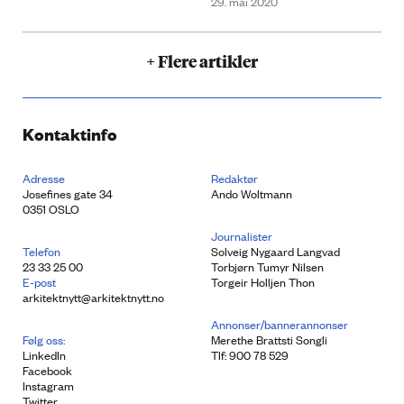
29. mai 2020
+ Flere artikler
Kontaktinfo
Adresse
Redaktør
Josefines gate 34
Ando Woltmann
0351 OSLO
Journalister
Telefon
Solveig Nygaard Langvad
23 33 25 00
Torbjørn Tumyr Nilsen
E-post
Torgeir Holljen Thon
arkitektnytt@arkitektnytt.no
Annonser/bannerannonser
Følg oss:
Merethe Brattsti Songli
LinkedIn
Tlf: 900 78 529
Facebook
Instagram
Twitter