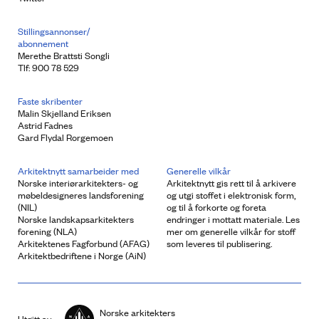
Stillingsannonser/
abonnement
Merethe Brattsti Songli
Tlf: 900 78 529
Faste skribenter
Malin Skjelland Eriksen
Astrid Fadnes
Gard Flydal Rorgemoen
Arkitektnytt samarbeider med
Generelle vilkår
Norske interiørarkitekters- og
Arkitektnytt gis rett til å arkivere
møbeldesigneres landsforening
og utgi stoffet i elektronisk form,
(NIL)
og til å forkorte og foreta
Norske landskapsarkitekters
endringer i mottatt materiale. Les
forening (NLA)
mer om generelle vilkår for stoff
Arkitektenes Fagforbund (AFAG)
som leveres til publisering.
Arkitektbedriftene i Norge (AiN)
Norske arkitekters
Utgitt av