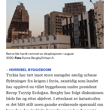
Beirut ble hardt rammet av eksplosjonen i august
Foto
2020.
Synne Bergby/Urban-A
– HORRIBEL BYGGEBOOM
Tyrkia har tatt imot store mengder særlig urbane
flyktninger fra krigen i Syria, samtidig som landet
har opplevd en villet byggeboom under president
Recep Tayyip Erdoğan. Bergby har fulgt diskusjonen
både før og etter skjelvet. I etterkant av katastrofen
er det blitt stilt noen ganske avslørende spørsmål om
hvordan den tyrkiske byggeboomen har fungert i