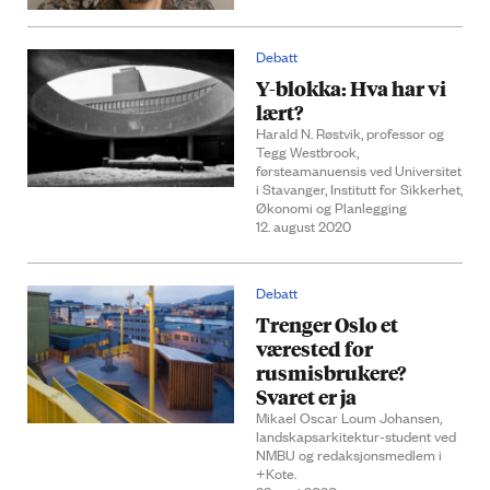
Debatt
Y-blokka: Hva har vi
lært?
Harald N. Røstvik, professor og
Tegg Westbrook,
førsteamanuensis ved Universitet
i Stavanger, Institutt for Sikkerhet,
Økonomi og Planlegging
12. august 2020
Debatt
Trenger Oslo et
værested for
rusmisbrukere?
Svaret er ja
Mikael Oscar Loum Johansen,
landskapsarkitektur-student ved
NMBU og redaksjonsmedlem i
+Kote.