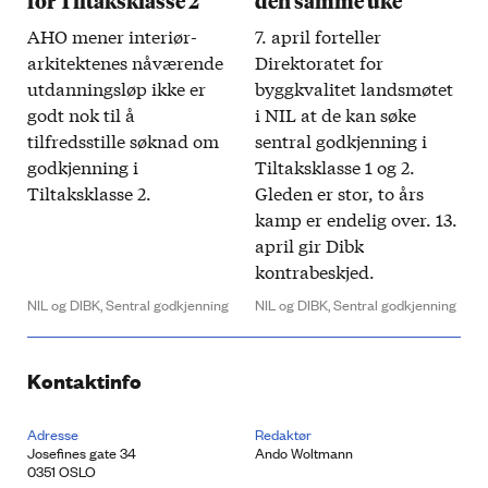
for Tiltaksklasse 2
den samme uke
AHO mener interiør­
7. april forteller
arkitektenes nåværende
Direktoratet for
utdanningsløp ikke er
byggkvalitet landsmøtet
godt nok til å
i NIL at de kan søke
tilfredsstille søknad om
sentral godkjenning i
godkjenning i
Tiltaksklasse 1 og 2.
Tiltaksklasse 2.
Gleden er stor, to års
kamp er endelig over. 13.
april gir Dibk
kontrabeskjed.
NIL og DIBK,
Sentral godkjenning
NIL og DIBK,
Sentral godkjenning
Kontaktinfo
Adresse
Redaktør
Josefines gate 34
Ando Woltmann
0351 OSLO