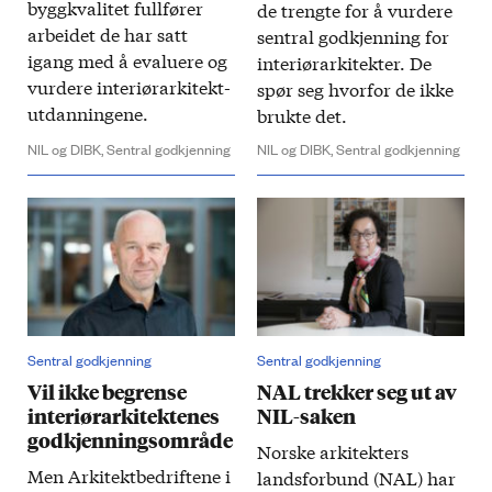
byggkvalitet fullfører
de trengte for å vurdere
arbeidet de har satt
sentral godkjenning for
igang med å evaluere og
interiørarkitekter. De
vurdere interiørarkitekt­
spør seg hvorfor de ikke
utdanningene.
brukte det.
NIL og DIBK,
Sentral godkjenning
NIL og DIBK,
Sentral godkjenning
Sentral godkjenning
Sentral godkjenning
Vil ikke begrense
NAL trekker seg ut av
interiør­arkitektenes
NIL-saken
godkjennings­område
Norske arkitekters
Men Arkitektbedriftene i
landsforbund (NAL) har