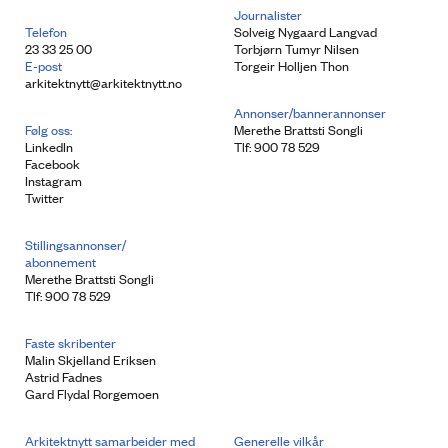
Journalister
Telefon
Solveig Nygaard Langvad
23 33 25 00
Torbjørn Tumyr Nilsen
E-post
Torgeir Holljen Thon
arkitektnytt@arkitektnytt.no
Annonser/bannerannonser
Følg oss:
Merethe Brattsti Songli
LinkedIn
Tlf: 900 78 529
Facebook
Instagram
Twitter
Stillingsannonser/
abonnement
Merethe Brattsti Songli
Tlf: 900 78 529
Faste skribenter
Malin Skjelland Eriksen
Astrid Fadnes
Gard Flydal Rorgemoen
Arkitektnytt samarbeider med
Generelle vilkår