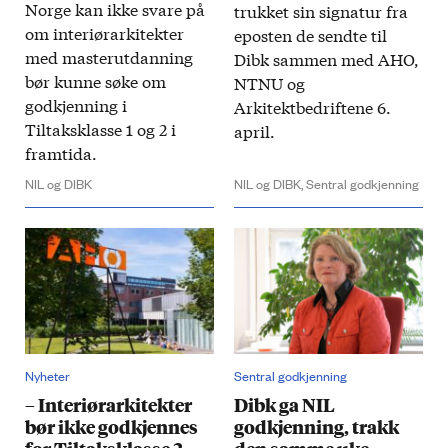
Norge kan ikke svare på
trukket sin signatur fra
om interiørarkitekter
eposten de sendte til
med masterutdanning
Dibk sammen med AHO,
bør kunne søke om
NTNU og
godkjenning i
Arkitektbedriftene 6.
Tiltaksklasse 1 og 2 i
april.
framtida.
NIL og DIBK
NIL og DIBK,
Sentral godkjenning
Nyheter
Sentral godkjenning
– Interiør­arkitekter
Dibk ga NIL
bør ikke godkjennes
godkjenning, trakk