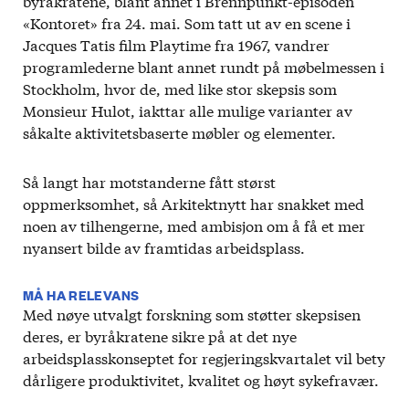
byråkratene, blant annet i Brennpunkt-episoden
«Kontoret» fra 24. mai. Som tatt ut av en scene i
Jacques Tatis film Playtime fra 1967, vandrer
programlederne blant annet rundt på møbelmessen i
Stockholm, hvor de, med like stor skepsis som
Monsieur Hulot, iakttar alle mulige varianter av
såkalte aktivitetsbaserte møbler og elementer.
Så langt har motstanderne fått størst
oppmerksomhet, så Arkitektnytt har snakket med
noen av tilhengerne, med ambisjon om å få et mer
nyansert bilde av framtidas arbeidsplass.
MÅ HA RELEVANS
Med nøye utvalgt forskning som støtter skepsisen
deres, er byråkratene sikre på at det nye
arbeidsplasskonseptet for regjeringskvartalet vil bety
dårligere produktivitet, kvalitet og høyt sykefravær.