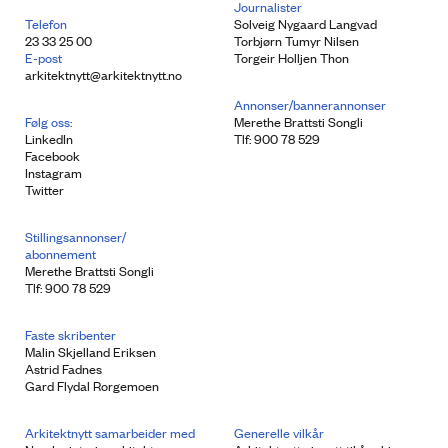
Journalister
Telefon
Solveig Nygaard Langvad
23 33 25 00
Torbjørn Tumyr Nilsen
E-post
Torgeir Holljen Thon
arkitektnytt@arkitektnytt.no
Annonser/bannerannonser
Følg oss:
Merethe Brattsti Songli
LinkedIn
Tlf: 900 78 529
Facebook
Instagram
Twitter
Stillingsannonser/
abonnement
Merethe Brattsti Songli
Tlf: 900 78 529
Faste skribenter
Malin Skjelland Eriksen
Astrid Fadnes
Gard Flydal Rorgemoen
Arkitektnytt samarbeider med
Generelle vilkår