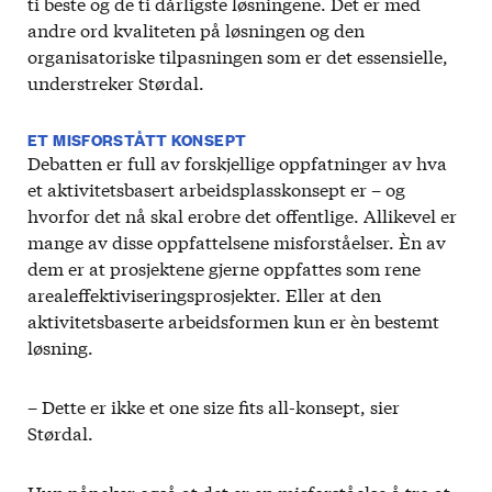
ti beste og de ti dårligste løsningene. Det er med
andre ord kvaliteten på løsningen og den
organisatoriske tilpasningen som er det essensielle,
understreker Størdal.
ET MISFORSTÅTT KONSEPT
Debatten er full av forskjellige oppfatninger av hva
et aktivitetsbasert arbeidsplasskonsept er – og
hvorfor det nå skal erobre det offentlige. Allikevel er
mange av disse oppfattelsene misforståelser. Èn av
dem er at prosjektene gjerne oppfattes som rene
arealeffektiviseringsprosjekter. Eller at den
aktivitetsbaserte arbeidsformen kun er èn bestemt
løsning.
– Dette er ikke et one size fits all-konsept, sier
Størdal.
Hun påpeker også at det er en misforståelse å tro at