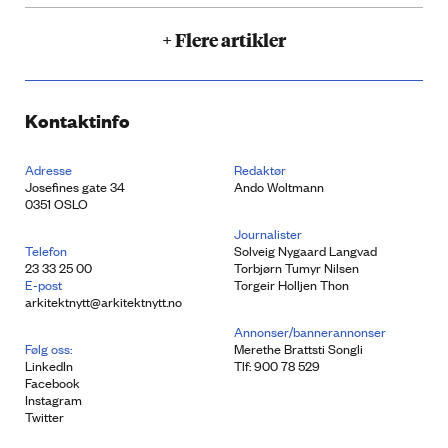
+ Flere artikler
Kontaktinfo
Adresse
Redaktør
Josefines gate 34
Ando Woltmann
0351 OSLO
Journalister
Telefon
Solveig Nygaard Langvad
23 33 25 00
Torbjørn Tumyr Nilsen
E-post
Torgeir Holljen Thon
arkitektnytt@arkitektnytt.no
Annonser/bannerannonser
Følg oss:
Merethe Brattsti Songli
LinkedIn
Tlf: 900 78 529
Facebook
Instagram
Twitter