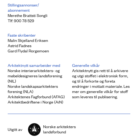
Stillingsannonser/
abonnement
Merethe Brattsti Songli
Tlf: 900 78 529
Faste skribenter
Malin Skjelland Eriksen
Astrid Fadnes
Gard Flydal Rorgemoen
Arkitektnytt samarbeider med
Generelle vilkår
Norske interiørarkitekters- og
Arkitektnytt gis rett til å arkivere
møbeldesigneres landsforening
og utgi stoffet i elektronisk form,
(NIL)
og til å forkorte og foreta
Norske landskapsarkitekters
endringer i mottatt materiale. Les
forening (NLA)
mer om generelle vilkår for stoff
Arkitektenes Fagforbund (AFAG)
som leveres til publisering.
Arkitektbedriftene i Norge (AiN)
Norske arkitekters
Utgitt av
landsforbund