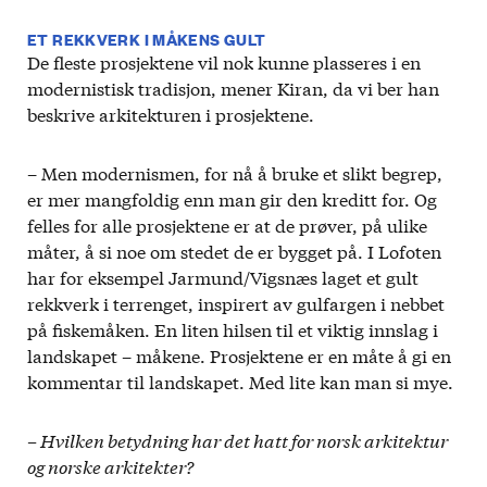
ET REKKVERK I MÅKENS GULT
De fleste prosjektene vil nok kunne plasseres i en
modernistisk tradisjon, mener Kiran, da vi ber han
beskrive arkitekturen i prosjektene.
– Men modernismen, for nå å bruke et slikt begrep,
er mer mangfoldig enn man gir den kreditt for. Og
felles for alle prosjektene er at de prøver, på ulike
måter, å si noe om stedet de er bygget på. I Lofoten
har for eksempel Jarmund/Vigsnæs laget et gult
rekkverk i terrenget, inspirert av gulfargen i nebbet
på fiskemåken. En liten hilsen til et viktig innslag i
landskapet – måkene. Prosjektene er en måte å gi en
kommentar til landskapet. Med lite kan man si mye.
– Hvilken betydning har det hatt
f
or norsk arkitektur
og norske arkitekter?