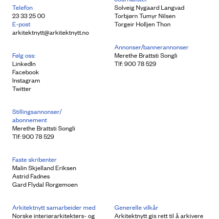
Telefon
Solveig Nygaard Langvad
23 33 25 00
Torbjørn Tumyr Nilsen
E-post
Torgeir Holljen Thon
arkitektnytt@arkitektnytt.no
Annonser/bannerannonser
Følg oss:
Merethe Brattsti Songli
LinkedIn
Tlf: 900 78 529
Facebook
Instagram
Twitter
Stillingsannonser/
abonnement
Merethe Brattsti Songli
Tlf: 900 78 529
Faste skribenter
Malin Skjelland Eriksen
Astrid Fadnes
Gard Flydal Rorgemoen
Arkitektnytt samarbeider med
Generelle vilkår
Norske interiørarkitekters- og
Arkitektnytt gis rett til å arkivere