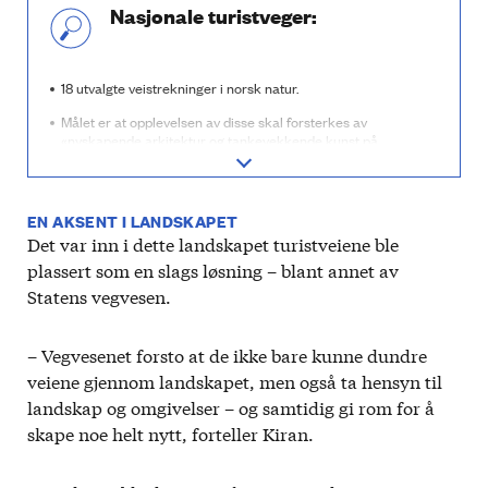
Nasjonale turistveger:
18 utvalgte veistrekninger i norsk natur.
Målet er at opplevelsen av disse skal forsterkes av
«nyskapende arkitektur og tankevekkende kunst på
tilrettelagte utsiktspunkter og rasteplasser». I tillegg skal
prosjektene «styrke næringsliv og bosetting i distriktene».
Nærmere 60 arkitekter og landskapsarkitekter har bidratt til
EN AKSENT I LANDSKAPET
prosjektet. For mange unge arkitekter har Nasjonale
Det var inn i dette landskapet turistveiene ble
turistveger fungert som et springbrett, og flere har vunnet
priser og høstet internasjonal annerkjennelse.
plassert som en slags løsning – blant annet av
Statens vegvesen.
Statens vegvesen har ansvaret for å utvikle og følge opp
Nasjonale turistveger.
– Vegvesenet forsto at de ikke bare kunne dundre
veiene gjennom landskapet, men også ta hensyn til
landskap og omgivelser – og samtidig gi rom for å
skape noe helt nytt, forteller Kiran.