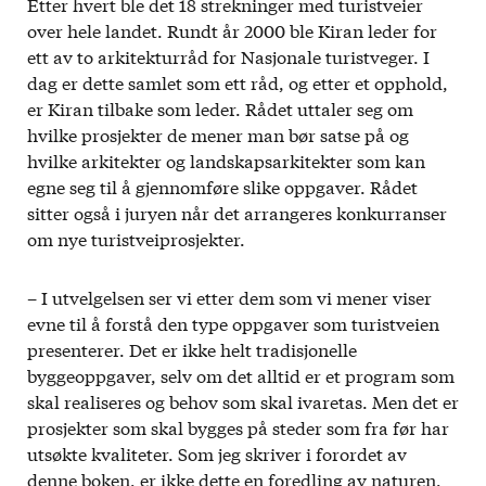
Etter hvert ble det 18 strekninger med turistveier
over hele landet. Rundt år 2000 ble Kiran leder for
ett av to arkitekturråd for Nasjonale turistveger. I
dag er dette samlet som ett råd, og etter et opphold,
er Kiran tilbake som leder. Rådet uttaler seg om
hvilke prosjekter de mener man bør satse på og
hvilke arkitekter og landskapsarkitekter som kan
egne seg til å gjennomføre slike oppgaver. Rådet
sitter også i juryen når det arrangeres konkurranser
om nye turistveiprosjekter.
– I utvelgelsen ser vi etter dem som vi mener viser
evne til å forstå den type oppgaver som turistveien
presenterer. Det er ikke helt tradisjonelle
byggeoppgaver, selv om det alltid er et program som
skal realiseres og behov som skal ivaretas. Men det er
prosjekter som skal bygges på steder som fra før har
utsøkte kvaliteter. Som jeg skriver i forordet av
denne boken, er ikke dette en foredling av naturen,