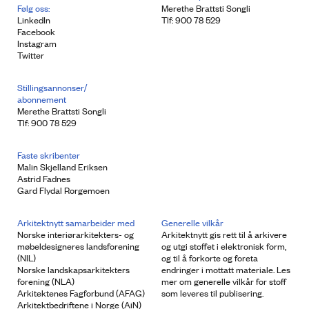
Følg oss:
Merethe Brattsti Songli
LinkedIn
Tlf: 900 78 529
Facebook
Instagram
Twitter
Stillingsannonser/
abonnement
Merethe Brattsti Songli
Tlf: 900 78 529
Faste skribenter
Malin Skjelland Eriksen
Astrid Fadnes
Gard Flydal Rorgemoen
Arkitektnytt samarbeider med
Generelle vilkår
Norske interiørarkitekters- og
Arkitektnytt gis rett til å arkivere
møbeldesigneres landsforening
og utgi stoffet i elektronisk form,
(NIL)
og til å forkorte og foreta
Norske landskapsarkitekters
endringer i mottatt materiale. Les
forening (NLA)
mer om generelle vilkår for stoff
Arkitektenes Fagforbund (AFAG)
som leveres til publisering.
Arkitektbedriftene i Norge (AiN)