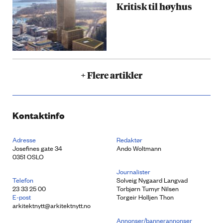
Kritisk til høyhus
+ Flere artikler
Kontaktinfo
Adresse
Redaktør
Josefines gate 34
Ando Woltmann
0351 OSLO
Journalister
Telefon
Solveig Nygaard Langvad
23 33 25 00
Torbjørn Tumyr Nilsen
E-post
Torgeir Holljen Thon
arkitektnytt@arkitektnytt.no
Annonser/bannerannonser