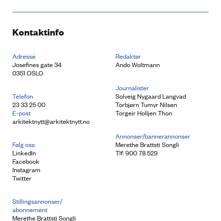
Kontaktinfo
Adresse
Redaktør
Josefines gate 34
Ando Woltmann
0351 OSLO
Journalister
Telefon
Solveig Nygaard Langvad
23 33 25 00
Torbjørn Tumyr Nilsen
E-post
Torgeir Holljen Thon
arkitektnytt@arkitektnytt.no
Annonser/bannerannonser
Følg oss:
Merethe Brattsti Songli
LinkedIn
Tlf: 900 78 529
Facebook
Instagram
Twitter
Stillingsannonser/
abonnement
Merethe Brattsti Songli