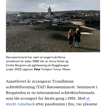
Rørosseminaret har vært arrangert på Røros
annethvert år siden 1988. Her er Anna Schei og
Emilie Bergrem på sightseeing på Slagghaugan
Foto
under 2022-utgaven.
Torbjørn Tumyr Nilsen
Annethvert år arrangerer Trondhjems
arkitektforening (TAF) Rørosseminaret. Seminaret i
Bergstaden er en internasjonal arkitekturbiennale,
som ble arrangert for første gang i 1988. Med
et
sterkt comeback
etter pandemien i fjor, var planene