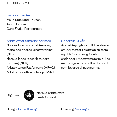
Tlf: 900 78 529
Faste skribenter
Malin Skjelland Eriksen
Astrid Fadnes
Gard Flydal Rorgemoen
Arkitektnytt samarbeider med
Generelle vilkår
Norske interiørarkitekters- og
Arkitektnytt gis rett til å arkivere
møbeldesigneres landsforening
og utgi stoffet i elektronisk form,
(NIL)
og til å forkorte og foreta
Norske landskapsarkitekters
endringer i mottatt materiale. Les
forening (NLA)
mer om generelle vilkår for stoff
Arkitektenes Fagforbund (AFAG)
som leveres til publisering.
Arkitektbedriftene i Norge (AiN)
Norske arkitekters
Utgitt av
landsforbund
Design:
Bielke&Yang
Utvikling:
Værsågod