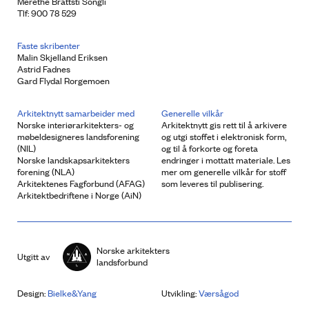
Merethe Brattsti Songli
Tlf: 900 78 529
Faste skribenter
Malin Skjelland Eriksen
Astrid Fadnes
Gard Flydal Rorgemoen
Arkitektnytt samarbeider med
Generelle vilkår
Norske interiørarkitekters- og
Arkitektnytt gis rett til å arkivere
møbeldesigneres landsforening
og utgi stoffet i elektronisk form,
(NIL)
og til å forkorte og foreta
Norske landskapsarkitekters
endringer i mottatt materiale. Les
forening (NLA)
mer om generelle vilkår for stoff
Arkitektenes Fagforbund (AFAG)
som leveres til publisering.
Arkitektbedriftene i Norge (AiN)
Norske arkitekters
Utgitt av
landsforbund
Design:
Bielke&Yang
Utvikling:
Værsågod