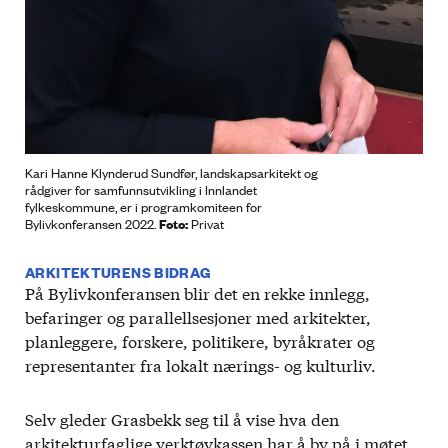
Kari Hanne Klynderud Sundfør​, landskapsarkitekt og
rådgiver for samfunnsutvikling i Innlandet
fylkeskommune, er i programkomiteen for
Foto:
Bylivkonferansen 2022.
Privat
ARKITEKTURENS BIDRAG
På Bylivkonferansen blir det en rekke innlegg,
befaringer og parallellsesjoner med arkitekter,
planleggere, forskere, politikere, byråkrater og
representanter fra lokalt nærings- og kulturliv.
Selv gleder Grasbekk seg til å vise hva den
arkitekturfaglige verktøykassen har å by på i møtet