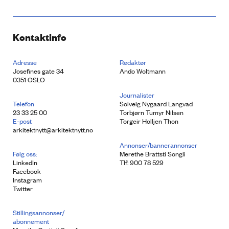
Kontaktinfo
Adresse
Redaktør
Josefines gate 34
Ando Woltmann
0351 OSLO
Journalister
Telefon
Solveig Nygaard Langvad
23 33 25 00
Torbjørn Tumyr Nilsen
E-post
Torgeir Holljen Thon
arkitektnytt@arkitektnytt.no
Annonser/bannerannonser
Følg oss:
Merethe Brattsti Songli
LinkedIn
Tlf: 900 78 529
Facebook
Instagram
Twitter
Stillingsannonser/
abonnement