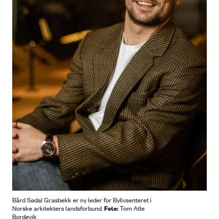
Bård Sødal Grasbekk er ny leder for Bylivsenteret i
Foto:
Norske arkitekters landsforbund.
Tom Atle
Bordevik