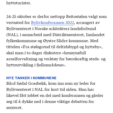
hytteturister.
24-25 oktober er derfor nettopp Beitostølen valgt som
vertssted for
Bylivkonferansen 2022
, arrangert av
Bylivsenteret i Norske arkitekters landsforbund
(NAL), i samarbeid med Distriktssenteret, Innlandet
fylkeskommune og Øystre Slidre kommune. Med
tittelen «Fra stølsgrend til deltidsbygd og hytteby»,
skal man i to dager diskutere «hensynsfull
arealforvaltning og verktøy for bærekraftig steds- og
hytteutvikling i fjellområdene».
NYE TANKER I KOMMUNENE
Bård Sødal Grasbekk, kom inn som ny leder for
Bylivsenteret i NAL for kort tid siden. Han har
likevel fått jobbet en del med konferansen og gleder
seg til å dykke ned i denne viktige debatten for
senteret.