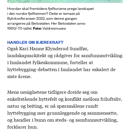
Hvordan skal fremtidens fjellturisme prege lanskapet
i den norske fjellheimen? Dette er temaet på
Bylivkonferansen 2022, som denne gangen
arrangeres på Beitostølen. Her Beitostølen anno
Foto:
1960/-70-tallet.
Valdresmusea
HANDLER OM BÆREKRAFT
Også Kari Hanne Klynderud Sundfør,
landskapsarkitekt og rådgiver for samfunnsutvikling
i Innlandet fylkeskommune, forteller at
hyttebygging-debatten i Innlandet har eskalert de
siste årene.
Mens uenighetene tidligere dreide seg om
enkeltstående hyttefelt og konflikt mellom friluftsliv,
natur og beiting, er nå spørsmålene rundt
hyttebygging mer grunnleggende og sammensatte,
og handler i bunn om steds- og samfunnsutvikling,
forklarer hun.