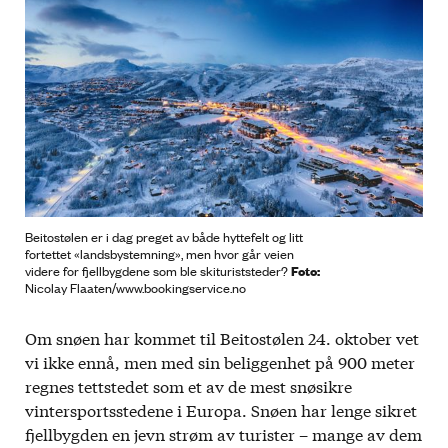
Beitostølen er i dag preget av både hyttefelt og litt
fortettet «landsbystemning», men hvor går veien
Foto:
videre for fjellbygdene som ble skituriststeder?
Nicolay Flaaten/www.bookingservice.no
Om snøen har kommet til Beitostølen 24. oktober vet
vi ikke ennå, men med sin beliggenhet på 900 meter
regnes tettstedet som et av de mest snøsikre
vintersportsstedene i Europa. Snøen har lenge sikret
fjellbygden en jevn strøm av turister – mange av dem