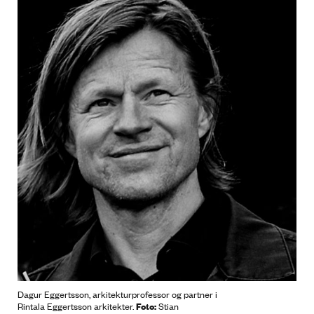
Dagur Eggertsson, arkitekturprofessor og partner i
Foto:
Rintala Eggertsson arkitekter.
Stian