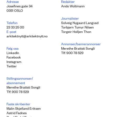
Adresse
Redaktør
Josefines gate 34
Ando Woltmann
0351 OSLO
Journalister
Telefon
Solveig Nygaard Langvad
23 33 25 00
Torbjørn Tumyr Nilsen
E-post
Torgeir Holljen Thon
arkitektnytt@arkitektnytt.no
Annonser/bannerannonser
Følg oss:
Merethe Brattsti Songli
LinkedIn
Tlf: 900 78 529
Facebook
Instagram
Twitter
Stillingsannonser/
abonnement
Merethe Brattsti Songli
Tlf: 900 78 529
Faste skribenter
Malin Skjelland Eriksen
Astrid Fadnes