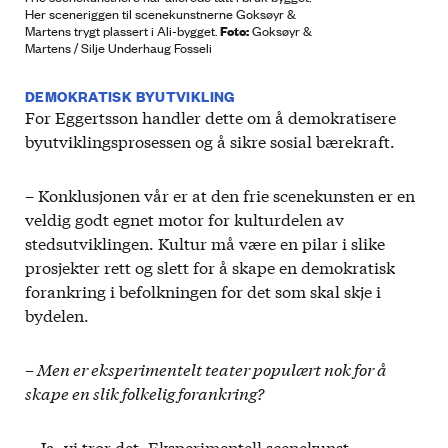
Her sceneriggen til scenekunstnerne Goksøyr &
Foto:
Martens trygt plassert i Ali-bygget.
Goksøyr &
Martens / Silje Underhaug Fosseli
DEMOKRATISK BYUTVIKLING
For Eggertsson handler dette om å demokratisere
byutviklingsprosessen og å sikre sosial bærekraft.
– Konklusjonen vår er at den frie scenekunsten er en
veldig godt egnet motor for kulturdelen av
stedsutviklingen. Kultur må være en pilar i slike
prosjekter rett og slett for å skape en demokratisk
forankring i befolkningen for det som skal skje i
bydelen.
– Men er eksperimentelt teater populært nok for å
skape en slik folkelig forankring?
– Ja, vi tror det. Eksperimentell scenekunst