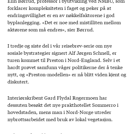
Elin Børrud, professor i byutvikling ved NMBU, som
forklarer kompleksiteten i faget og peker på at
endringsvillighet er en av nøkkelfaktorene i god
byplanlegging. «Det er noe med mistilliten mellom
aktørene som må endres», sier Børrud.
I tredje og siste del i vår reisebrev-serie om nye
sosiale bystrategier signert Alf Jørgen Schnell, er
turen kommet til Preston i Nord-England. Selv i et
hardt prøvet samfunn våger politikerne der å tenke
nytt, og «Preston-modellen» er nå blitt viden kjent og
diskutert.
Interiørskribent Gard Flydal Rogermoen har
dessuten besøkt det nye prakthotellet Sommerro i
hovedstaden, mens man i Nord-Norge utreder
nybrottsarbeidet med bruk av lokal vegetasjon.