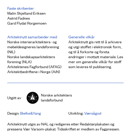
Faste skribenter
Malin Skjelland Eriksen
Astrid Fadnes
Gard Flydal Rorgemoen
Arkitektnytt samarbeider med
Generelle vilkår
Norske interiørarkitekters- og
Arkitektnytt gis rett til å arkivere
møbeldesigneres landsforening
og utgi stoffet i elektronisk form,
(NIL)
og til å forkorte og foreta
Norske landskapsarkitekters
endringer i mottatt materiale. Les
forening (NLA)
mer om generelle vilkår for stoff
Arkitektenes Fagforbund (AFAG)
som leveres til publisering.
Arkitektbedriftene i Norge (AiN)
Norske arkitekters
Utgitt av
landsforbund
Design:
Bielke&Yang
Utvikling:
Værsågod
Arkitektnytt utgis av NAL og redigeres etter Redaktørplakaten og
pressens Vær Varsom-plakat. Tidsskriftet er medlem av Fagpressen.