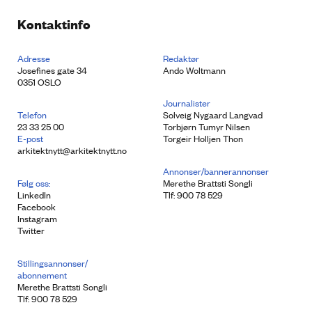
Kontaktinfo
Adresse
Redaktør
Josefines gate 34
Ando Woltmann
0351 OSLO
Journalister
Telefon
Solveig Nygaard Langvad
23 33 25 00
Torbjørn Tumyr Nilsen
E-post
Torgeir Holljen Thon
arkitektnytt@arkitektnytt.no
Annonser/bannerannonser
Følg oss:
Merethe Brattsti Songli
LinkedIn
Tlf: 900 78 529
Facebook
Instagram
Twitter
Stillingsannonser/
abonnement
Merethe Brattsti Songli
Tlf: 900 78 529