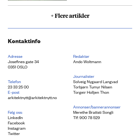
+ Flere artikler
Kontaktinfo
Adresse
Redaktør
Josefines gate 34
Ando Woltmann
0351 OSLO
Journalister
Telefon
Solveig Nygaard Langvad
23 33 25 00
Torbjørn Tumyr Nilsen
E-post
Torgeir Holljen Thon
arkitektnytt@arkitektnytt.no
Annonser/bannerannonser
Følg oss:
Merethe Brattsti Songli
LinkedIn
Tlf: 900 78 529
Facebook
Instagram
Twitter