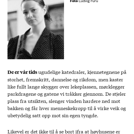
Foto
Ludvig Furu
ugudelige katedraler, kjennetegnene på
De er vår tids
storhet, fremskritt, dannelse og rikdom, men kaster
like fullt lange skygger over lekeplassen, mørklegger
parkdragene og gatene vi tråkker gjennom. De stjeler
plass fra utsikten, slenger vinden hardere ned mot
bakken og får hver menneskekropp til å virke veik og
ubetydelig satt opp mot sin egen tyngde.
Likevel er det ikke til å se bort ifra at høyhusene er