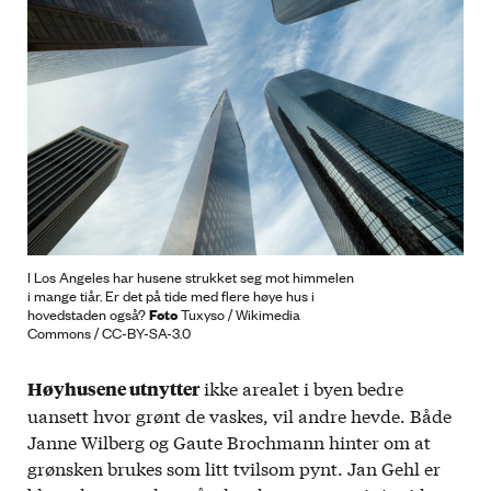
I Los Angeles har husene strukket seg mot himmelen
i mange tiår. Er det på tide med flere høye hus i
Foto
hovedstaden også?
Tuxyso / Wikimedia
Commons / CC-BY-SA-3.0
ikke arealet i byen bedre
Høyhusene utnytter
uansett hvor grønt de vaskes, vil andre hevde. Både
Janne Wilberg og Gaute Brochmann hinter om at
grønsken brukes som litt tvilsom pynt. Jan Gehl er