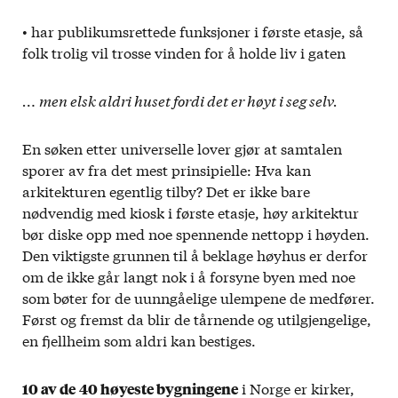
• har publikumsrettede funksjoner i første etasje, så
folk trolig vil trosse vinden for å holde liv i gaten
… men elsk aldri huset fordi det er høyt i seg selv.
En søken etter universelle lover gjør at samtalen
sporer av fra det mest prinsipielle: Hva kan
arkitekturen egentlig tilby? Det er ikke bare
nødvendig med kiosk i første etasje, høy arkitektur
bør diske opp med noe spennende nettopp i høyden.
Den viktigste grunnen til å beklage høyhus er derfor
om de ikke går langt nok i å forsyne byen med noe
som bøter for de uunngåelige ulempene de medfører.
Først og fremst da blir de tårnende og utilgjengelige,
en fjellheim som aldri kan bestiges.
i Norge er kirker,
10 av de
40 høyeste bygningene