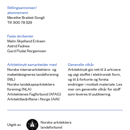
Stillingsannonser/
abonnement
Merethe Brattsti Songli
Tlf: 900 78 529
Faste skribenter
Malin Skjelland Eriksen
Astrid Fadnes
Gard Flydal Rorgemoen
Arkitektnytt samarbeider med
Generelle vilkår
Norske interiørarkitekters- og
Arkitektnytt gis rett til å arkivere
møbeldesigneres landsforening
og utgi stoffet i elektronisk form,
(NIL)
og til å forkorte og foreta
Norske landskapsarkitekters
endringer i mottatt materiale. Les
forening (NLA)
mer om generelle vilkår for stoff
Arkitektenes Fagforbund (AFAG)
som leveres til publisering.
Arkitektbedriftene i Norge (AiN)
Norske arkitekters
Utgitt av
landsforbund