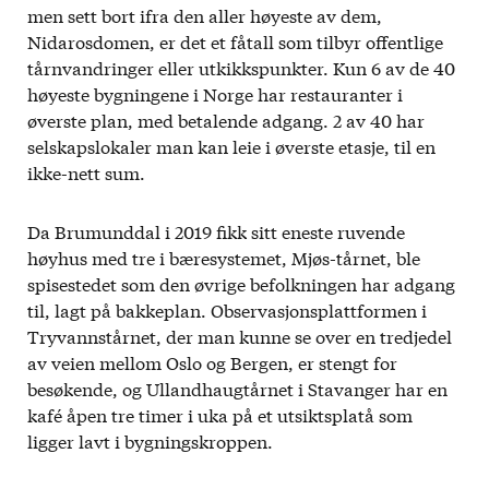
men sett bort ifra den aller høyeste av dem,
Nidarosdomen, er det et fåtall som tilbyr offentlige
tårnvandringer eller utkikkspunkter. Kun 6 av de 40
høyeste bygningene i Norge har restauranter i
øverste plan, med betalende adgang. 2 av 40 har
selskapslokaler man kan leie i øverste etasje, til en
ikke-nett sum.
Da Brumunddal i 2019 fikk sitt eneste ruvende
høyhus med tre i bæresystemet, Mjøs-tårnet, ble
spisestedet som den øvrige befolkningen har adgang
til, lagt på bakkeplan. Observasjonsplattformen i
Tryvannstårnet, der man kunne se over en tredjedel
av veien mellom Oslo og Bergen, er stengt for
besøkende, og Ullandhaugtårnet i Stavanger har en
kafé åpen tre timer i uka på et utsiktsplatå som
ligger lavt i bygningskroppen.