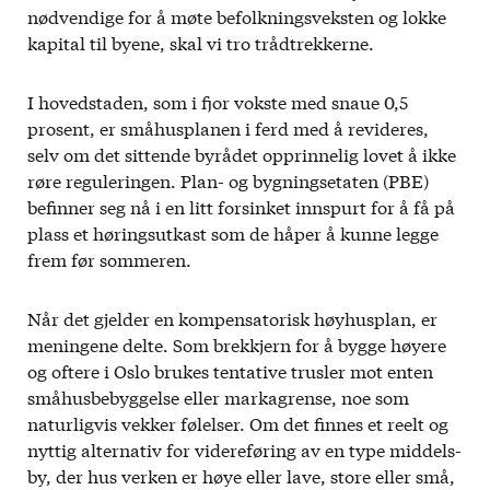
nødvendige for å møte befolkningsveksten og lokke
kapital til byene, skal vi tro trådtrekkerne.
I hovedstaden, som i fjor vokste med snaue 0,5
prosent, er småhusplanen i ferd med å revideres,
selv om det sittende byrådet opprinnelig lovet å ikke
røre reguleringen. Plan- og bygningsetaten (PBE)
befinner seg nå i en litt forsinket innspurt for å få på
plass et høringsutkast som de håper å kunne legge
frem før sommeren.
Når det gjelder en kompensatorisk høyhusplan, er
meningene delte. Som brekkjern for å bygge høyere
og oftere i Oslo brukes tentative trusler mot enten
småhusbebyggelse eller markagrense, noe som
naturligvis vekker følelser. Om det finnes et reelt og
nyttig alternativ for videreføring av en type middels-
by, der hus verken er høye eller lave, store eller små,