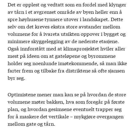
Det er opplest og vedtatt som en fordel med klynger
av tårn i et avgrenset område av byen heller enn å
spre høyhusene tynnere utover i landskapet. Dette
selv om det kreves ekstra store avstander mellom
volumene for å ivareta utsikten oppover i bygget og
minimere skyggelegging av de nederste etasjene.
Også innforstått med at klimaprosjektet hviler aller
mest på ideen om at gateløpene og byrommene
holder seg noenlunde imøtekommende, så man ikke
farter frem og tilbake fra distriktene så ofte sjansen
byr seg.
Optimistene mener man kan se på hvordan de store
volumene møter bakken, hva som foregår på første
plan, og hvordan gesimsene eventuelt trapper seg
for å maskere det vertikale – mykgjøre overgangen
mellom gate og tårn.