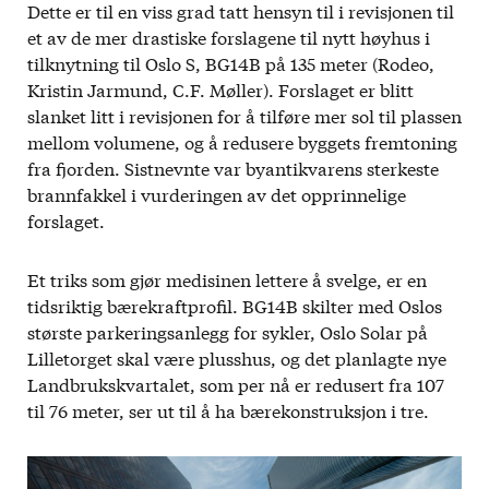
Dette er til en viss grad tatt hensyn til i revisjonen til
et av de mer drastiske forslagene til nytt høyhus i
tilknytning til Oslo S, BG14B på 135 meter (Rodeo,
Kristin Jarmund, C.F. Møller). Forslaget er blitt
slanket litt i revisjonen for å tilføre mer sol til plassen
mellom volumene, og å redusere byggets fremtoning
fra fjorden. Sistnevnte var byantikvarens sterkeste
brannfakkel i vurderingen av det opprinnelige
forslaget.
Et triks som gjør medisinen lettere å svelge, er en
tidsriktig bærekraftprofil. BG14B skilter med Oslos
største parkeringsanlegg for sykler, Oslo Solar på
Lilletorget skal være plusshus, og det planlagte nye
Landbrukskvartalet, som per nå er redusert fra 107
til 76 meter, ser ut til å ha bærekonstruksjon i tre.