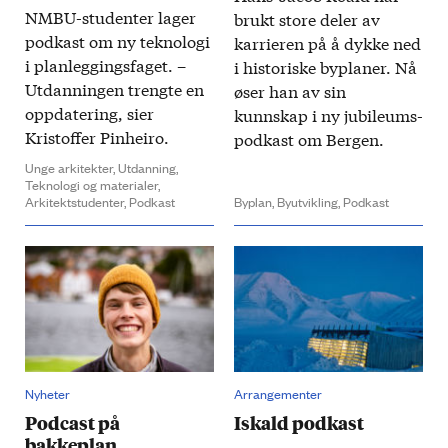
NMBU­-studenter lager
brukt store deler av
podkast om ny teknologi
karri­eren på å dykke ned
i planleggings­faget. –
i histo­riske byplaner. Nå
Utdanningen trengte en
øser han av sin
opp­datering, sier
kunnskap i ny jubileums­
Kristoffer Pinheiro.
podkast om Bergen.
Unge arkitekter,
Utdanning,
Teknologi og materialer,
Arkitektstudenter,
Podkast
Byplan,
Byutvikling,
Podkast
Nyheter
Arrangementer
Podcast på
Iskald podkast
bakkeplan