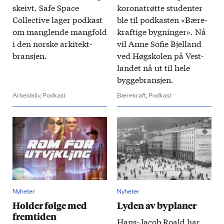
skeivt. Safe Space
korona­trøtte studenter
Collective lager pod­kast
ble til pod­kasten «Bære­
om manglende mang­fold
kraftige bygninger». Nå
i den norske arkitekt­
vil Anne Sofie Bjelland
bransjen.
ved Høgskolen på Vest­
landet nå ut til hele
bygge­bransjen.
Arbeidsliv,
Podkast
Bærekraft,
Podkast
Nyheter
Nyheter
Holder følge med
Lyden av byplaner
fremtiden
Hans-Jacob Roald har