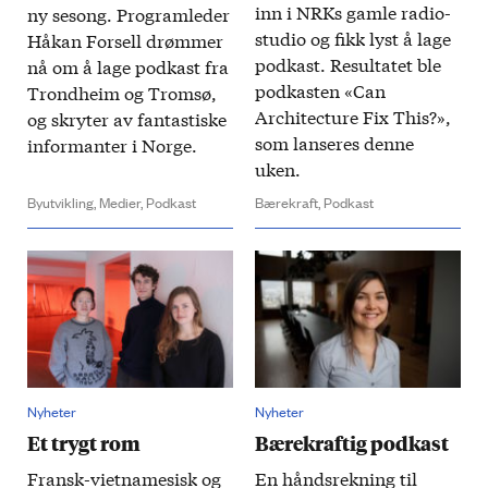
​
inn i NRKs gamle radio­
ny sesong. Program­leder
studio og fikk lyst å lage
Håkan Forsell drømmer
pod­kast. Resultatet ble
nå om å lage pod­kast fra
pod­kasten «Can
Trondheim og Tromsø,
Architecture Fix This?»,
og skryter av fantastiske
som lanseres denne
informanter i Norge.
uken.
Byutvikling,
Medier,
Podkast
Bærekraft,
Podkast
Nyheter
Nyheter
Et trygt rom
Bærekraftig podkast
Fransk­-vietnamesisk og
En hånds­rekning til