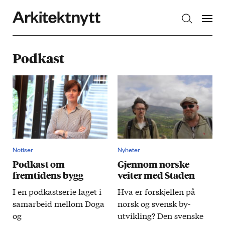
Arkitektnytt
Podkast
Notiser
Nyheter
Podkast om
Gjennom norske
fremtidens bygg
veiter med Staden
I en podkastserie laget i
Hva er for­skjellen på
samarbeid mellom Doga
norsk og svensk by­
og
utvikling? Den svenske