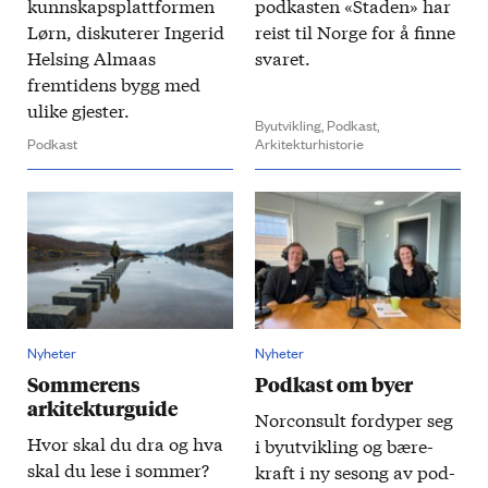
kunnskapsplattformen
pod­kasten «Staden» har
Lørn, diskuterer Ingerid
reist til Norge for å finne
Helsing Almaas
svaret.
fremtidens bygg med
ulike gjester.
Byutvikling,
Podkast,
Podkast
Arkitekturhistorie
Nyheter
Nyheter
Sommerens
Podkast om byer
arkitekturguide
Nor­consult fordyper seg
Hvor skal du dra og hva
i by­utvikling og bære­
skal du lese i sommer?
kraft i ny sesong av pod­