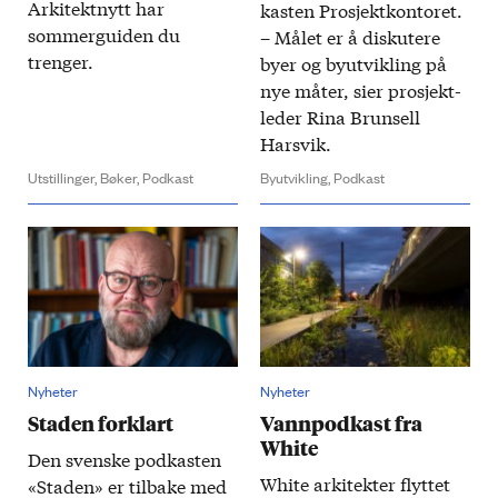
Arkitektnytt har
kasten Prosjekt­kontoret.
sommer­guiden du
– Målet er å diskutere
trenger.
byer og by­utvikling på
nye måter, sier prosjekt­
leder Rina Brunsell
Harsvik.
Utstillinger,
Bøker,
Podkast
Byutvikling,
Podkast
Nyheter
Nyheter
Staden forklart
Vannpodkast fra
White
Den svenske pod­kasten
White arkitekter flyttet
«Staden» er tilbake med