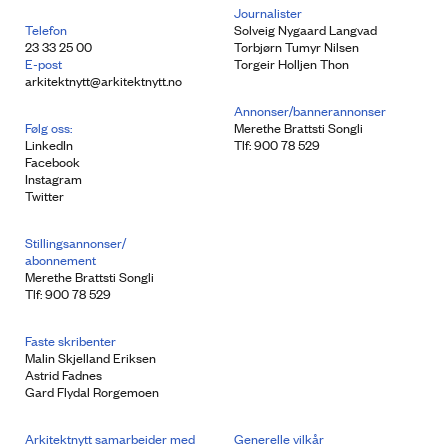
Journalister
Telefon
Solveig Nygaard Langvad
23 33 25 00
Torbjørn Tumyr Nilsen
E-post
Torgeir Holljen Thon
arkitektnytt@arkitektnytt.no
Annonser/bannerannonser
Følg oss:
Merethe Brattsti Songli
LinkedIn
Tlf: 900 78 529
Facebook
Instagram
Twitter
Stillingsannonser/
abonnement
Merethe Brattsti Songli
Tlf: 900 78 529
Faste skribenter
Malin Skjelland Eriksen
Astrid Fadnes
Gard Flydal Rorgemoen
Arkitektnytt samarbeider med
Generelle vilkår