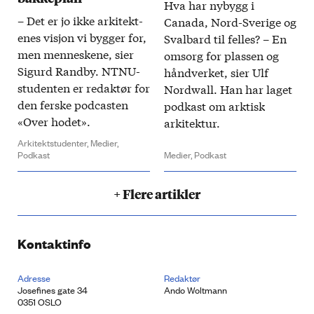
Hva har ny­bygg i
– Det er jo ikke arkitekt­
Canada, Nord­-Sverige og
enes visjon vi bygger for,
Sval­bard til felles? ​– En
men menn­eskene, sier
om­sorg for plassen og
Sigurd Randby. NTNU-
hånd­verket, sier Ulf
studenten er redaktør for
Nordwall. Han har laget
den ferske podcasten
pod­kast om arktisk
«Over hodet».
arkitektur.
Arkitektstudenter,
Medier,
Podkast
Medier,
Podkast
+ Flere artikler
Kontaktinfo
Adresse
Redaktør
Josefines gate 34
Ando Woltmann
0351 OSLO