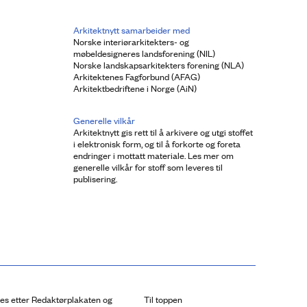
Arkitektnytt samarbeider med
Norske interiørarkitekters- og
møbeldesigneres landsforening (NIL)
Norske landskapsarkitekters forening (NLA)
Arkitektenes Fagforbund (AFAG)
Arkitektbedriftene i Norge (AiN)
Generelle vilkår
Arkitektnytt gis rett til å arkivere og utgi stoffet
i elektronisk form, og til å forkorte og foreta
endringer i mottatt materiale. Les mer om
generelle vilkår for stoff som leveres til
publisering.
res etter Redaktørplakaten og
Til toppen