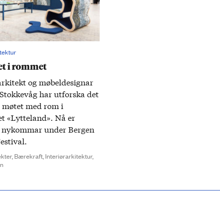
itektur
 i rommet
arkitekt og møbeldesignar
Stokkevåg har utforska det
e møtet med rom i
et «Lytteland». Nå er
s nykommar under Bergen
estival.
ekter,
Bærekraft,
Interiørarkitektur,
gn