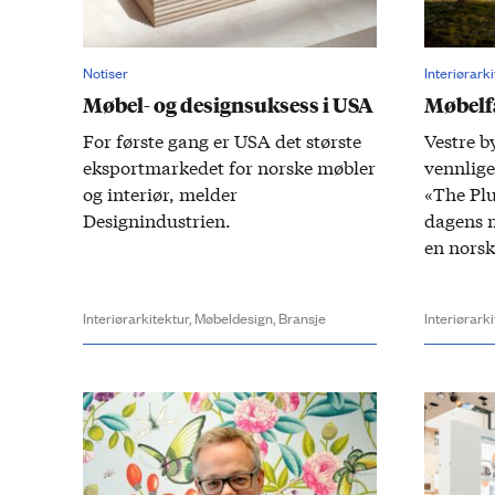
Notiser
Interiørark
Møbel- og designsuksess i USA
Møbelf
For første gang er USA det største
Vestre b
eksportmarkedet for norske møbler
vennlige
og interiør, melder
«The Plu
Designindustrien.
dagens m
en norsk
Interiørarkitektur,
Møbeldesign,
Bransje
Interiørark