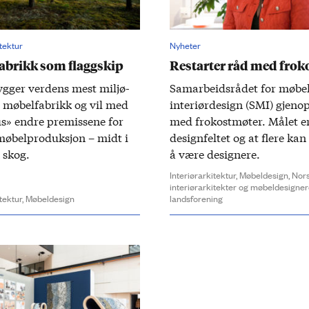
itektur
Nyheter
abrikk som flaggskip
Restarter råd med frok
ygger verdens mest miljø­
Samarbeidsrådet for møbel
 møbel­fabrikk og vil med
interiør­design (SMI) gjen­o
s» endre premis­sene for
med frokost­møter. Målet e
øbel­produksjon – midt i
design­feltet og at flere kan
 skog.
å være designere.
Interiørarkitektur,
Møbeldesign,
Nor
interiørarkitekter og møbeldesigner
itektur,
Møbeldesign
landsforening