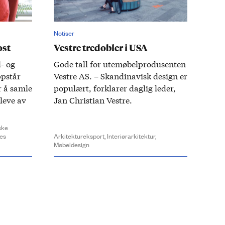
Notiser
ost
Vestre tre­dobler i USA
- og
Gode tall for utemøbelprodusenten
ppstår
Vestre AS. – Skandinavisk design er
r å samle
populært, forklarer daglig leder,
 leve av
Jan Christian Vestre.
ske
es
Arkitektureksport,
Interiørarkitektur,
Møbeldesign