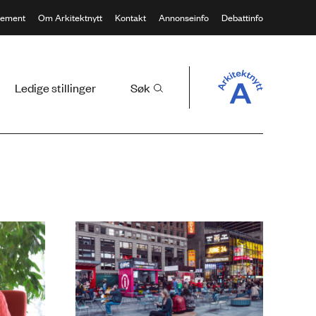
ement
Om Arkitektnytt
Kontakt
Annonseinfo
Debattinfo
Ledige stillinger
Søk