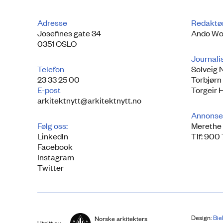
Adresse
Redaktø
Josefines gate 34
Ando Wo
0351 OSLO
Journali
Telefon
Solveig 
23 33 25 00
Torbjørn
E-post
Torgeir 
arkitektnytt@arkitektnytt.no
Annonse
Følg oss:
Merethe 
LinkedIn
Tlf: 900
Facebook
Instagram
Twitter
Design:
Bie
Norske arkitekters
Utgitt av