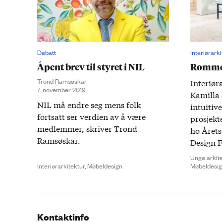
Debatt
Interiørark
Åpent brev til styret i NIL
Rommet
Trond Ramsøskar
Interiør
7. november 2019
Kamilla 
NIL må endre seg mens folk
intuitiv
fortsatt ser verdien av å være
prosjekt
medlemmer, skriver Trond
ho Året
Ramsøskar.
Design F
Unge arkit
Interiørarkitektur,
Møbeldesign
Møbeldesi
Kontaktinfo