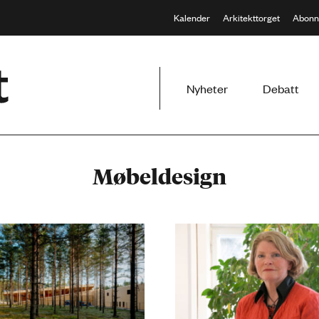
Kalender
Arkitekttorget
Abonn
Meny
Nyheter
Debatt
Møbeldesign