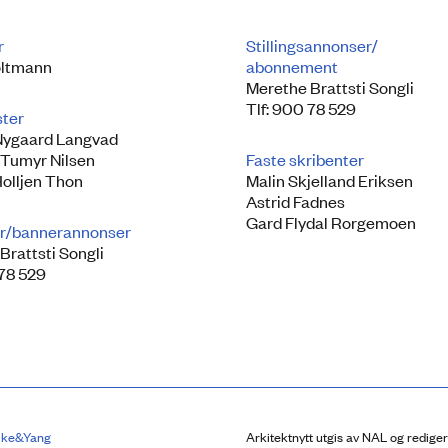
r
Stillingsannonser/
ltmann
abonnement
Merethe Brattsti Songli
Tlf: 900 78 529
ster
Nygaard Langvad
 Tumyr Nilsen
Faste skribenter
Holljen Thon
Malin Skjelland Eriksen
Astrid Fadnes
Gard Flydal Rorgemoen
r/bannerannonser
Brattsti Songli
 78 529
lke&Yang
Arkitektnytt utgis av NAL og redige