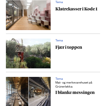
Tema
Klatrekasser i Kode 1
Tema
Fjær i toppen
Tema
Mat- og merkevarehuset på
Grünerløkka:
I blanke messingen