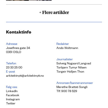
+ Flere artikler
Kontaktinfo
Adresse
Redaktør
Josefines gate 34
Ando Woltmann
0351 OSLO
Journalister
Telefon
Solveig Nygaard Langvad
23 33 25 00
Torbjørn Tumyr Nilsen
E-post
Torgeir Holljen Thon
arkitektnytt@arkitektnytt.no
Annonser/bannerannonser
Følg oss:
Merethe Brattsti Songli
LinkedIn
Tlf: 900 78 529
Facebook
Instagram
Twitter