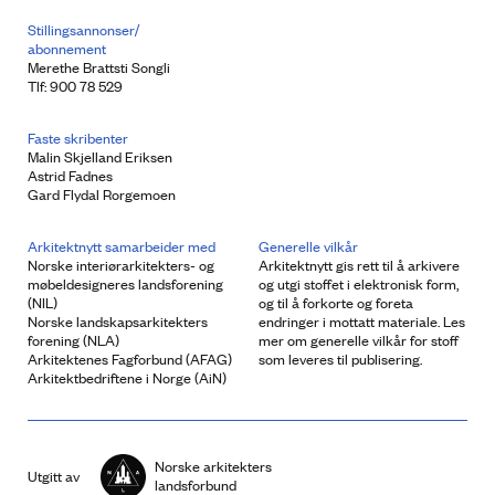
Stillingsannonser/
abonnement
Merethe Brattsti Songli
Tlf: 900 78 529
Faste skribenter
Malin Skjelland Eriksen
Astrid Fadnes
Gard Flydal Rorgemoen
Arkitektnytt samarbeider med
Generelle vilkår
Norske interiørarkitekters- og
Arkitektnytt gis rett til å arkivere
møbeldesigneres landsforening
og utgi stoffet i elektronisk form,
(NIL)
og til å forkorte og foreta
Norske landskapsarkitekters
endringer i mottatt materiale. Les
forening (NLA)
mer om generelle vilkår for stoff
Arkitektenes Fagforbund (AFAG)
som leveres til publisering.
Arkitektbedriftene i Norge (AiN)
Norske arkitekters
Utgitt av
landsforbund