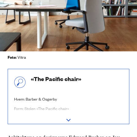
Foto:
Vitra
«The Pacific chair»
Hvem: Barber & Osgerby
Form: Stolen «The Pacific chair»
Oppdragsgiver: Vitra
Arkitektene og designerne Edward Barber og Jay