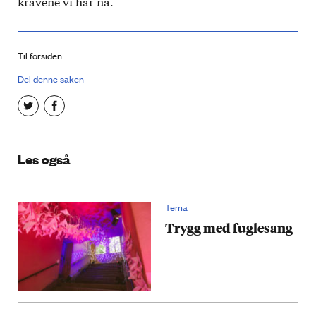
kravene vi har nå.
Til forsiden
Del denne saken
Les også
Tema
Trygg med fuglesang