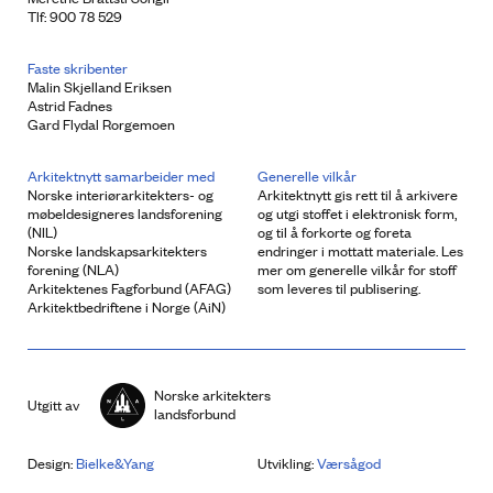
Tlf: 900 78 529
Faste skribenter
Malin Skjelland Eriksen
Astrid Fadnes
Gard Flydal Rorgemoen
Arkitektnytt samarbeider med
Generelle vilkår
Norske interiørarkitekters- og
Arkitektnytt gis rett til å arkivere
møbeldesigneres landsforening
og utgi stoffet i elektronisk form,
(NIL)
og til å forkorte og foreta
Norske landskapsarkitekters
endringer i mottatt materiale. Les
forening (NLA)
mer om generelle vilkår for stoff
Arkitektenes Fagforbund (AFAG)
som leveres til publisering.
Arkitektbedriftene i Norge (AiN)
Norske arkitekters
Utgitt av
landsforbund
Design:
Bielke&Yang
Utvikling:
Værsågod