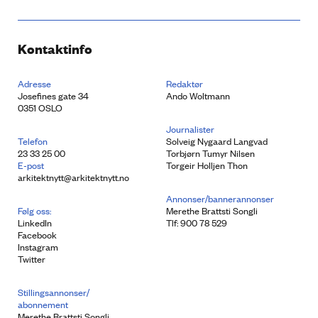
Kontaktinfo
Adresse
Redaktør
Josefines gate 34
Ando Woltmann
0351 OSLO
Journalister
Telefon
Solveig Nygaard Langvad
23 33 25 00
Torbjørn Tumyr Nilsen
E-post
Torgeir Holljen Thon
arkitektnytt@arkitektnytt.no
Annonser/bannerannonser
Følg oss:
Merethe Brattsti Songli
LinkedIn
Tlf: 900 78 529
Facebook
Instagram
Twitter
Stillingsannonser/
abonnement
Merethe Brattsti Songli