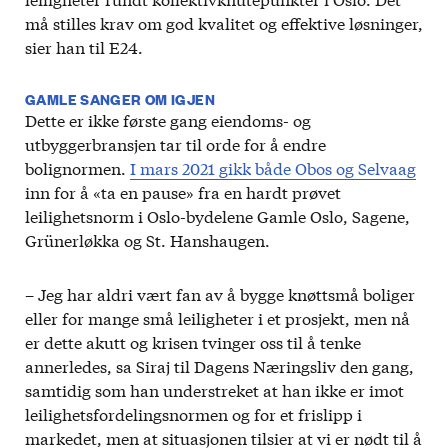
må stilles krav om god kvalitet og effektive løsninger,
sier han til E24.
GAMLE SANGER OM IGJEN
Dette er ikke første gang eiendoms- og
utbyggerbransjen tar til orde for å endre
bolignormen.
I mars 2021 gikk både Obos og Selvaag
inn for å «ta en pause» fra en hardt prøvet
leilighetsnorm i Oslo-bydelene Gamle Oslo, Sagene,
Grünerløkka og St. Hanshaugen.
– Jeg har aldri vært fan av å bygge knøttsmå boliger
eller for mange små leiligheter i et prosjekt, men nå
er dette akutt og krisen tvinger oss til å tenke
annerledes, sa Siraj til Dagens Næringsliv den gang,
samtidig som han understreket at han ikke er imot
leilighetsfordelingsnormen og for et frislipp i
markedet, men at situasjonen tilsier at vi er nødt til å