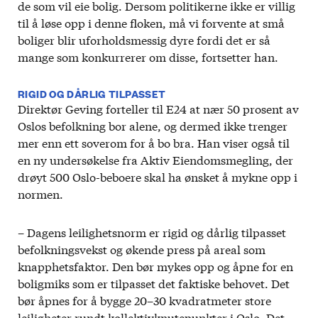
de som vil eie bolig. Dersom politikerne ikke er villig
til å løse opp i denne floken, må vi forvente at små
boliger blir uforholdsmessig dyre fordi det er så
mange som konkurrerer om disse, fortsetter han.
RIGID OG DÅRLIG TILPASSET
Direktør Geving forteller til E24 at nær 50 prosent av
Oslos befolkning bor alene, og dermed ikke trenger
mer enn ett soverom for å bo bra. Han viser også til
en ny undersøkelse fra Aktiv Eiendomsmegling, der
drøyt 500 Oslo-beboere skal ha ønsket å mykne opp i
normen.
– Dagens leilighetsnorm er rigid og dårlig tilpasset
befolkningsvekst og økende press på areal som
knapphetsfaktor. Den bør mykes opp og åpne for en
boligmiks som er tilpasset det faktiske behovet. Det
bør åpnes for å bygge 20–30 kvadratmeter store
leiligheter rundt kollektivknutepunkter i Oslo. Det