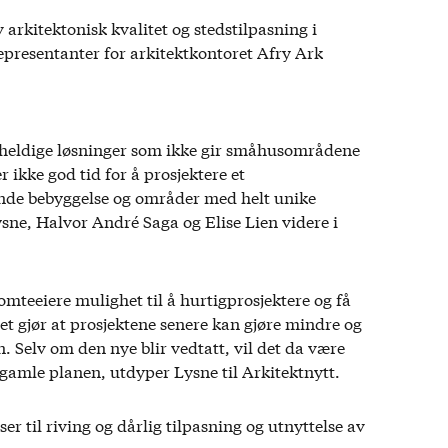
arkitektonisk kvalitet og stedstilpasning i
epresentanter for arkitektkontoret Afry Ark
 uheldige løsninger som ikke gir småhusområdene
r ikke god tid for å prosjektere et
ende bebyggelse og områder med helt unike
ysne, Halvor André Saga og Elise Lien videre i
mteeiere mulighet til å hurtigprosjektere og få
 gjør at prosjektene senere kan gjøre mindre og
 Selv om den nye blir vedtatt, vil det da være
gamle planen, utdyper Lysne til Arkitektnytt.
er til riving og dårlig tilpasning og utnyttelse av