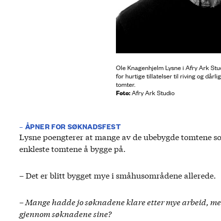
Ole Knagenhjelm Lysne i Afry Ark Stud
for hurtige tillatelser til riving og dårl
tomter.
Foto:
Afry Ark Studio
– ÅPNER FOR SØKNADSFEST
Lysne poengterer at mange av de ubebygde tomtene so
enkleste tomtene å bygge på.
– Det er blitt bygget mye i småhusområdene allerede.
– Mange hadde jo søknadene klare etter mye arbeid, men 
gjennom søknadene sine?