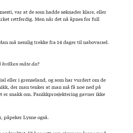
anmesti, var at de som hadde søknader klare, eller
rket rettferdig. Men når det nå åpnes for full
 Man må nemlig trekke fra 14 dager til nabovarsel.
På hvilken måte da?
al eller i grenseland, og som har vurdert om de
anikk, der man tenker at man må få noe ned på
det er snakk om. Panikkprosjektering gavner ikke
r, påpeker Lysne også.
og kvalitet. Vi har sett opp gjennom årene med