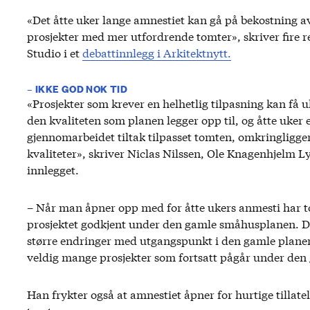
«Det åtte uker lange amnestiet kan gå på bekostning av 
prosjekter med mer utfordrende tomter», skriver fire r
Studio i et
debattinnlegg i Arkitektnytt.
– IKKE GOD NOK TID
«Prosjekter som krever en helhetlig tilpasning kan få
den kvaliteten som planen legger opp til, og åtte uker e
gjennomarbeidet tiltak tilpasset tomten, omkringligg
kvaliteter», skriver Niclas Nilssen, Ole Knagenhjelm L
innlegget.
– Når man åpner opp med for åtte ukers anmesti har to
prosjektet godkjent under den gamle småhusplanen. Det
større endringer med utgangspunkt i den gamle planen.
veldig mange prosjekter som fortsatt pågår under den 
Han frykter også at amnestiet åpner for hurtige tillatels