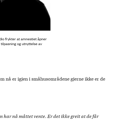
io frykter at amnestiet åpner
ig tilpasning og utnyttelse av
m nå er igjen i småhusområdene gjerne ikke er de
har nå måttet vente. Er det ikke greit at de får