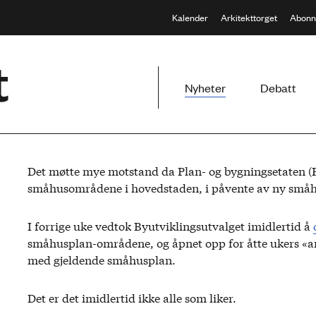
Kalender
Arkitekttorget
Abonn
Meny
Nyheter
Debatt
Det møtte mye motstand da Plan- og bygningsetaten (PBE
småhusområdene i hovedstaden, i påvente av ny små
I forrige uke vedtok Byutviklingsutvalget imidlertid å
småhusplan-områdene, og åpnet opp for åtte ukers «am
med gjeldende småhusplan.
Det er det imidlertid ikke alle som liker.