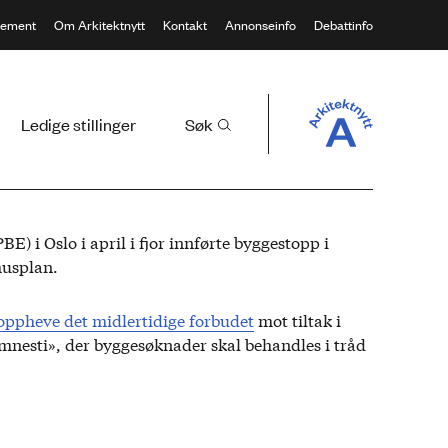
ement
Om Arkitektnytt
Kontakt
Annonseinfo
Debattinfo
Ledige stillinger
Søk
) i Oslo i april i fjor innførte byggestopp i
husplan.
oppheve det midlertidige forbudet
mot tiltak i
nesti», der byggesøknader skal behandles i tråd