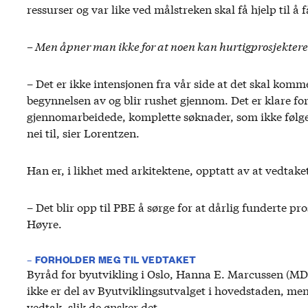
ressurser og var like ved målstreken skal få hjelp til å
– Men åpner man ikke for at noen kan hurtigprosjektere 
– Det er ikke intensjonen fra vår side at det skal kom
begynnelsen av og blir rushet gjennom. Det er klare for
gjennomarbeidede, komplette søknader, som ikke følge
nei til, sier Lorentzen.
Han er, i likhet med arkitektene, opptatt av at vedtake
– Det blir opp til PBE å sørge for at dårlig funderte pro
Høyre.
– FORHOLDER MEG TIL VEDTAKET
Byråd for byutvikling i Oslo, Hanna E. Marcussen (MDG)
ikke er del av Byutviklingsutvalget i hovedstaden, men 
vedtak, slik de ønsker det.