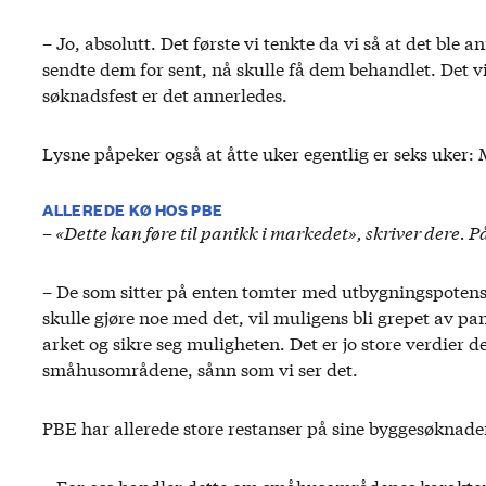
– Jo, absolutt. Det første vi tenkte da vi så at det ble 
sendte dem for sent, nå skulle få dem behandlet. Det vi
søknadsfest er det annerledes.
Lysne påpeker også at åtte uker egentlig er seks uker:
ALLEREDE KØ HOS PBE
– «Dette kan føre til panikk i markedet», skriver dere. 
– De som sitter på enten tomter med utbygningspotensi
skulle gjøre noe med det, vil muligens bli grepet av p
arket og sikre seg muligheten. Det er jo store verdier 
småhusområdene, sånn som vi ser det.
PBE har allerede store restanser på sine byggesøknade
– For oss handler dette om småhusområdenes karakter 