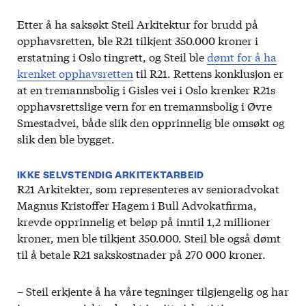
Etter å ha saksøkt Steil Arkitektur for brudd på
opphavsretten, ble R21 tilkjent 350.000 kroner i
erstatning i Oslo tingrett, og Steil ble
dømt for å ha
krenket opphavsretten
til R21. Rettens konklusjon er
at en tremannsbolig i Gisles vei i Oslo krenker R21s
opphavsrettslige vern for en tremannsbolig i Øvre
Smestadvei, både slik den opprinnelig ble omsøkt og
slik den ble bygget.
IKKE SELVSTENDIG ARKITEKTARBEID
R21 Arkitekter, som representeres av senioradvokat
Magnus Kristoffer Hagem i Bull Advokatfirma,
krevde opprinnelig et beløp på inntil 1,2 millioner
kroner, men ble tilkjent 350.000. Steil ble også dømt
til å betale R21 sakskostnader på 270 000 kroner.
– Steil erkjente å ha våre tegninger tilgjengelig og har