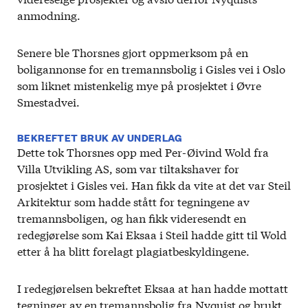
anmodning.
Senere ble Thorsnes gjort oppmerksom på en
boligannonse for en tremannsbolig i Gisles vei i Oslo
som liknet mistenkelig mye på prosjektet i Øvre
Smestadvei.
BEKREFTET BRUK AV UNDERLAG
Dette tok Thorsnes opp med Per-Øivind Wold fra
Villa Utvikling AS, som var tiltakshaver for
prosjektet i Gisles vei. Han fikk da vite at det var Steil
Arkitektur som hadde stått for tegningene av
tremannsboligen, og han fikk videresendt en
redegjørelse som Kai Eksaa i Steil hadde gitt til Wold
etter å ha blitt forelagt plagiatbeskyldingene.
I redegjørelsen bekreftet Eksaa at han hadde mottatt
tegninger av en tremannsbolig fra Nyquist og brukt