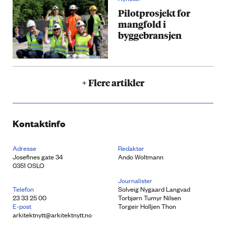
Pilotprosjekt for
mangfold i
byggebransjen
+ Flere artikler
Kontaktinfo
Adresse
Redaktør
Josefines gate 34
Ando Woltmann
0351 OSLO
Journalister
Telefon
Solveig Nygaard Langvad
23 33 25 00
Torbjørn Tumyr Nilsen
E-post
Torgeir Holljen Thon
arkitektnytt@arkitektnytt.no