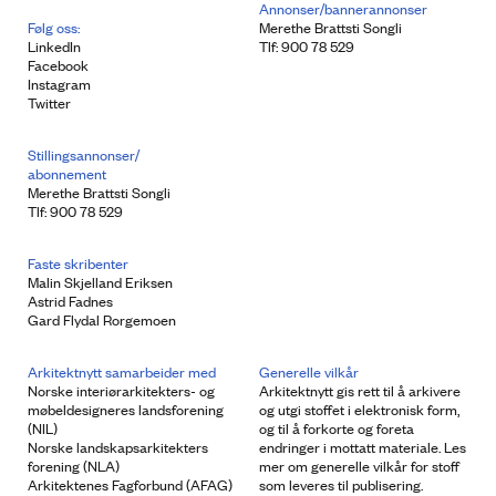
Annonser/bannerannonser
Følg oss:
Merethe Brattsti Songli
LinkedIn
Tlf: 900 78 529
Facebook
Instagram
Twitter
Stillingsannonser/
abonnement
Merethe Brattsti Songli
Tlf: 900 78 529
Faste skribenter
Malin Skjelland Eriksen
Astrid Fadnes
Gard Flydal Rorgemoen
Arkitektnytt samarbeider med
Generelle vilkår
Norske interiørarkitekters- og
Arkitektnytt gis rett til å arkivere
møbeldesigneres landsforening
og utgi stoffet i elektronisk form,
(NIL)
og til å forkorte og foreta
Norske landskapsarkitekters
endringer i mottatt materiale. Les
forening (NLA)
mer om generelle vilkår for stoff
Arkitektenes Fagforbund (AFAG)
som leveres til publisering.