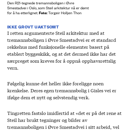
Den R21-tegnede tremannsboligen i Øvre
Smestadvei i Oslo, som Steil arkitektur nå er dømt
Foto:
for å ha etterlignet.
Torgeir Holljen Thon
IKKE GROVT UAKTSOMT
I retten argumenterte Steil arkitektur med at
tremannsboligen i Øvre Smestadvei er et standard
rekkehus med funksjonelle elementer basert på
etablert byggeskikk, og at det dermed ikke har det
særpreget som kreves for å oppnå opphavsrettslig
vern.
Følgelig kunne det heller ikke foreligge noen
krenkelse. Deres egen tremannsbolig i Gisles vei er
ifølge dem et nytt og selvstendig verk.
Tingretten fastslo imidlertid at «det er på det rene at
Steil har brukt tegninger og bilder av
tremannsboligen i Øvre Smestadvei i sitt arbeid, vel