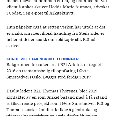
mener likevel at dommen er feil, og har anbefalt vår
klient å anke» skriver Hedda Marie Aursnes, advokat
i Codex, i en e-post til Arkitektnytt.
Hun påpeker også at retten verken har uttalt at det
er snakk om noen illojal handling fra Steils side, ei
heller at det er snakk om «blåkopi» slik R21 nå
skriver.
KUNDE VILLE GJENBRUKE TEGNINGER
Bakgrunnen for saken er at R21 Arkitekter tegnet i
2016 en tremannsbolig til oppføring i Øvre
Smestadvei i Oslo. Bygget stod ferdig i 2019.
Daglig leder i R21, Thomas Thorsnes, ble i 2019
kontaktet av en som ønsket bistand med å få i stand
et tilsvarende prosjekt som i Øvre Smestadvei. R21 og
Thorsnes ønsket imidlertid ikke å gjenbruke og
videreselge prosjekter og avslo derfor Nyquists