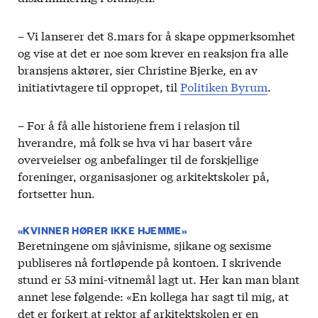
– Vi lanserer det 8.mars for å skape oppmerksomhet
og vise at det er noe som krever en reaksjon fra alle
bransjens aktører, sier Christine Bjerke, en av
initiativtagere til oppropet, til
Politiken Byrum
.
– For å få alle historiene frem i relasjon til
hverandre, må folk se hva vi har basert våre
overveielser og anbefalinger til de forskjellige
foreninger, organisasjoner og arkitektskoler på,
fortsetter hun.
«KVINNER HØRER IKKE HJEMME»
Beretningene om sjåvinisme, sjikane og sexisme
publiseres nå fortløpende på kontoen. I skrivende
stund er 53 mini-vitnemål lagt ut. Her kan man blant
annet lese følgende: «En kollega har sagt til mig, at
det er forkert at rektor af arkitektskolen er en