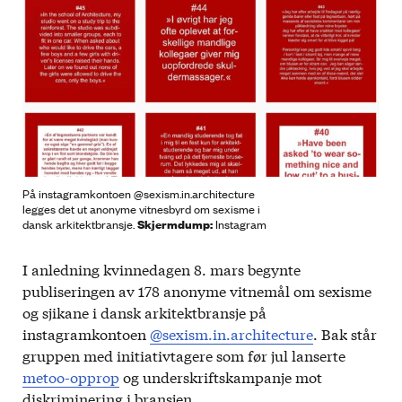
På instagramkontoen @sexism.in.architecture
legges det ut anonyme vitnesbyrd om sexisme i
Skjermdump:
dansk arkitektbransje.
Instagram
I anledning kvinnedagen 8. mars begynte
publiseringen av 178 anonyme vitnemål om sexisme
og sjikane i dansk arkitektbransje på
instagramkontoen
@sexism.in.architecture
. Bak står
gruppen med initiativtagere som før jul lanserte
metoo-opprop
og underskriftskampanje mot
diskriminering i bransjen.