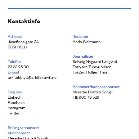
Kontaktinfo
Adresse
Redaktør
Josefines gate 34
Ando Woltmann
0351 OSLO
Journalister
Telefon
Solveig Nygaard Langvad
23 33 25 00
Torbjørn Tumyr Nilsen
E-post
Torgeir Holljen Thon
arkitektnytt@arkitektnytt.no
Annonser/bannerannonser
Følg oss:
Merethe Brattsti Songli
LinkedIn
Tlf: 900 78 529
Facebook
Instagram
Twitter
Stillingsannonser/
abonnement
Merethe Brattsti Songli