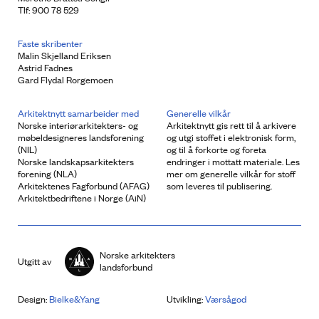
Tlf: 900 78 529
Faste skribenter
Malin Skjelland Eriksen
Astrid Fadnes
Gard Flydal Rorgemoen
Arkitektnytt samarbeider med
Generelle vilkår
Norske interiørarkitekters- og
Arkitektnytt gis rett til å arkivere
møbeldesigneres landsforening
og utgi stoffet i elektronisk form,
(NIL)
og til å forkorte og foreta
Norske landskapsarkitekters
endringer i mottatt materiale. Les
forening (NLA)
mer om generelle vilkår for stoff
Arkitektenes Fagforbund (AFAG)
som leveres til publisering.
Arkitektbedriftene i Norge (AiN)
Norske arkitekters
Utgitt av
landsforbund
Design:
Bielke&Yang
Utvikling:
Værsågod