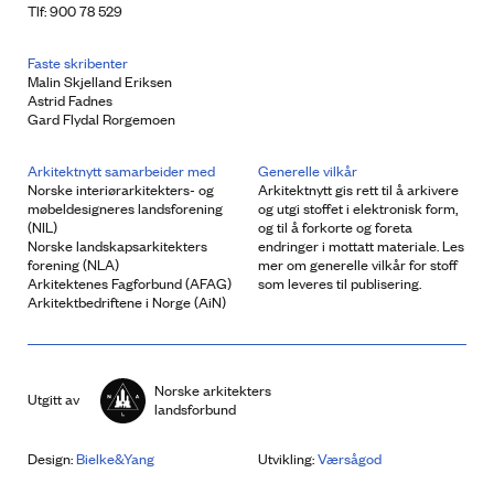
Tlf: 900 78 529
Faste skribenter
Malin Skjelland Eriksen
Astrid Fadnes
Gard Flydal Rorgemoen
Arkitektnytt samarbeider med
Generelle vilkår
Norske interiørarkitekters- og
Arkitektnytt gis rett til å arkivere
møbeldesigneres landsforening
og utgi stoffet i elektronisk form,
(NIL)
og til å forkorte og foreta
Norske landskapsarkitekters
endringer i mottatt materiale. Les
forening (NLA)
mer om generelle vilkår for stoff
Arkitektenes Fagforbund (AFAG)
som leveres til publisering.
Arkitektbedriftene i Norge (AiN)
Norske arkitekters
Utgitt av
landsforbund
Design:
Bielke&Yang
Utvikling:
Værsågod