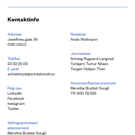
Kontaktinfo
Adresse
Redaktør
Josefines gate 34
Ando Woltmann
0351 OSLO
Journalister
Telefon
Solveig Nygaard Langvad
23 33 25 00
Torbjørn Tumyr Nilsen
E-post
Torgeir Holljen Thon
arkitektnytt@arkitektnytt.no
Annonser/bannerannonser
Følg oss:
Merethe Brattsti Songli
LinkedIn
Tlf: 900 78 529
Facebook
Instagram
Twitter
Stillingsannonser/
abonnement
Merethe Brattsti Songli