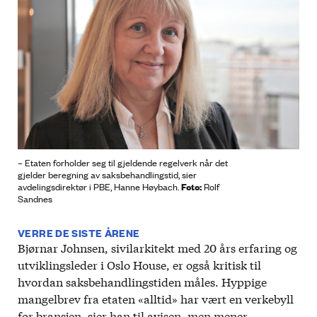
– Etaten forholder seg til gjeldende regelverk når det
gjelder beregning av saksbehandlingstid, sier
Foto:
avdelingsdirektør i PBE, Hanne Høybach.
Rolf
Sandnes
VERRE DE SISTE ÅRENE
Bjørnar Johnsen, sivilarkitekt med 20 års erfaring og
utviklingsleder i Oslo House, er også kritisk til
hvordan saksbehandlingstiden måles. Hyppige
mangelbrev fra etaten «alltid» har vært en verkebyll
for bransjen, sier han til avisen, men mener