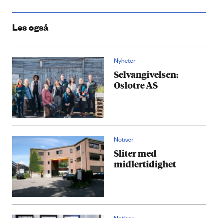
Les også
Nyheter
Selvangivelsen:
Oslotre AS
Notiser
Sliter med
midlertidighet
Notiser