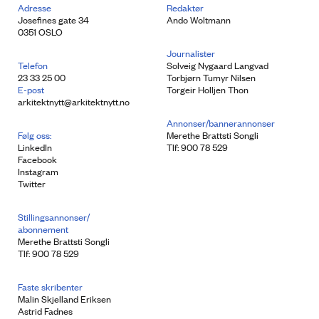
Adresse
Redaktør
Josefines gate 34
Ando Woltmann
0351 OSLO
Journalister
Telefon
Solveig Nygaard Langvad
23 33 25 00
Torbjørn Tumyr Nilsen
E-post
Torgeir Holljen Thon
arkitektnytt@arkitektnytt.no
Annonser/bannerannonser
Følg oss:
Merethe Brattsti Songli
LinkedIn
Tlf: 900 78 529
Facebook
Instagram
Twitter
Stillingsannonser/
abonnement
Merethe Brattsti Songli
Tlf: 900 78 529
Faste skribenter
Malin Skjelland Eriksen
Astrid Fadnes