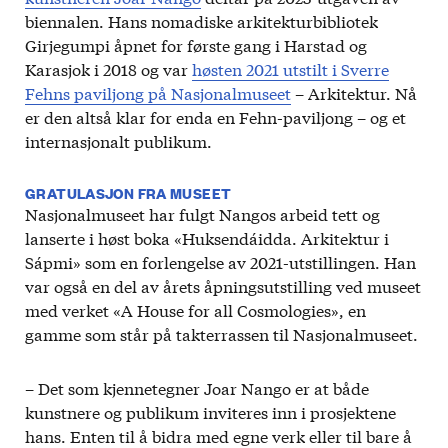
biennalen. Hans nomadiske arkitekturbibliotek
Girjegumpi åpnet for første gang i Harstad og
Karasjok i 2018 og var
høsten 2021 utstilt i Sverre
Fehns paviljong på Nasjonalmuseet
– Arkitektur. Nå
er den altså klar for enda en Fehn-paviljong – og et
internasjonalt publikum.
GRATULASJON FRA MUSEET
Nasjonalmuseet har fulgt Nangos arbeid tett og
lanserte i høst boka «Huksendáidda. Arkitektur i
Sápmi» som en forlengelse av 2021-utstillingen. Han
var også en del av årets åpningsutstilling ved museet
med verket «A House for all Cosmologies», en
gamme som står på takterrassen til Nasjonalmuseet.
– Det som kjennetegner Joar Nango er at både
kunstnere og publikum inviteres inn i prosjektene
hans. Enten til å bidra med egne verk eller til bare å