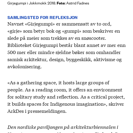
Foto:
Girjegumpi i Jokkmokk 2018.
Astrid Fadnes
SAMLINGSTED FOR REFLEKSJON
Navnet «Girjegumpi» er sammensatt av to ord,
«girje» som betyr bok og «gumpi» som beskriver en
slede på meier som trekkes av en snøscooter.
Biblioteket Girjegumpi består blant annet av mer enn
500 mer eller mindre sjeldne bøker som omhandler
samisk arkitektur, design, byggeskikk, aktivisme og
avkolonisering.
«As a gathering space, it hosts large groups of
people. As a reading room, it offers an environment
for solitary study and reflection. As a critical project,
it builds spaces for Indigenous imagination», skriver
ArkDes i pressemeldingen.
Den nordiske paviljongen på arkitekturbiennalen i