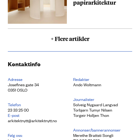
papirarkitektur
+ Flere artikler
Kontaktinfo
Adresse
Redaktør
Josefines gate 34
Ando Woltmann
0351 OSLO
Journalister
Telefon
Solveig Nygaard Langvad
23 33 25 00
Torbjørn Tumyr Nilsen
E-post
Torgeir Holljen Thon
arkitektnytt@arkitektnytt.no
Annonser/bannerannonser
Følg oss:
Merethe Brattsti Songli