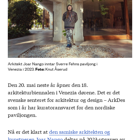
Arkitekt Joar Nango inntar Sverre Fehns paviljong i
Foto:
Venezia i 2023.
Knut Åserud
Den 20. mai neste år åpner den 18.
arkitekturbiennalen i Venezia dørene. Det er det
svenske senteret for arkitektur og design – ArkDes
som i år har kuratoransvaret for den nordiske
paviljongen.
Nå er det klart at
den samiske arkitekten og
kunstneren Joar Nango
deltar på 2023-utgaven av