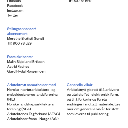
LinkedIn
Tlf: 900 78 529
Facebook
Instagram
Twitter
Stillingsannonser/
abonnement
Merethe Brattsti Songli
Tlf: 900 78 529
Faste skribenter
Malin Skjelland Eriksen
Astrid Fadnes
Gard Flydal Rorgemoen
Arkitektnytt samarbeider med
Generelle vilkår
Norske interiørarkitekters- og
Arkitektnytt gis rett til å arkivere
møbeldesigneres landsforening
og utgi stoffet i elektronisk form,
(NIL)
og til å forkorte og foreta
Norske landskapsarkitekters
endringer i mottatt materiale. Les
forening (NLA)
mer om generelle vilkår for stoff
Arkitektenes Fagforbund (AFAG)
som leveres til publisering.
Arkitektbedriftene i Norge (AiN)