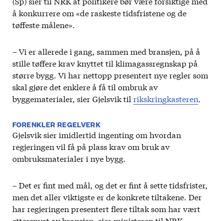
(Sp) sier til NRK at politikere bør være forsiktige med
å konkurrere om «de raskeste tidsfristene og de
tøffeste målene».
– Vi er allerede i gang, sammen med bransjen, på å
stille tøffere krav knyttet til klimagassregnskap på
større bygg. Vi har nettopp presentert nye regler som
skal gjøre det enklere å få til ombruk av
byggematerialer, sier Gjelsvik til
rikskringkasteren
.
FORENKLER REGELVERK
Gjelsvik sier imidlertid ingenting om hvordan
regjeringen vil få på plass krav om bruk av
ombruksmaterialer i nye bygg.
– Det er fint med mål, og det er fint å sette tidsfrister,
men det aller viktigste er de konkrete tiltakene. Der
har regjeringen presentert flere tiltak som har vært
etterspurt av bransjen, sier ministeren til NRK.