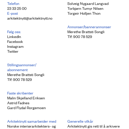
Telefon
Solveig Nygaard Langvad
23 33 25 00
Torbjørn Tumyr Nilsen
E-post
Torgeir Holljen Thon
arkitektnytt@arkitektnytt.no
Annonser/bannerannonser
Følg oss:
Merethe Brattsti Songli
LinkedIn
Tlf: 900 78 529
Facebook
Instagram
Twitter
Stillingsannonser/
abonnement
Merethe Brattsti Songli
Tlf: 900 78 529
Faste skribenter
Malin Skjelland Eriksen
Astrid Fadnes
Gard Flydal Rorgemoen
Arkitektnytt samarbeider med
Generelle vilkår
Norske interiørarkitekters- og
Arkitektnytt gis rett til å arkivere