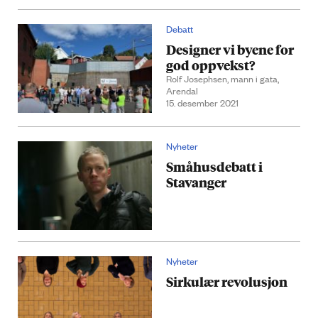
Debatt
Designer vi byene for
god oppvekst?
Rolf Josephsen, mann i gata,
Arendal
15. desember 2021
Nyheter
Småhusdebatt i
Stavanger
Nyheter
Sirkulær revolusjon