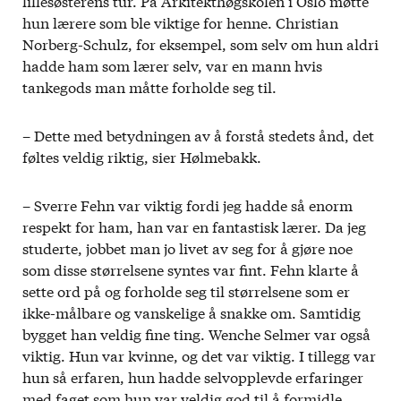
lillesøsterens tur. På Arkitekthøgskolen i Oslo møtte
hun lærere som ble viktige for henne. Christian
Norberg-Schulz, for eksempel, som selv om hun aldri
hadde ham som lærer selv, var en mann hvis
tankegods man måtte forholde seg til.
– Dette med betydningen av å forstå stedets ånd, det
føltes veldig riktig, sier Hølmebakk.
– Sverre Fehn var viktig fordi jeg hadde så enorm
respekt for ham, han var en fantastisk lærer. Da jeg
studerte, jobbet man jo livet av seg for å gjøre noe
som disse størrelsene syntes var fint. Fehn klarte å
sette ord på og forholde seg til størrelsene som er
ikke-målbare og vanskelige å snakke om. Samtidig
bygget han veldig fine ting. Wenche Selmer var også
viktig. Hun var kvinne, og det var viktig. I tillegg var
hun så erfaren, hun hadde selvopplevde erfaringer
med faget som hun var veldig god til å formidle.