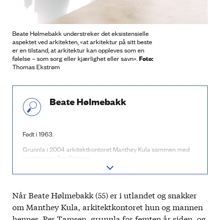
Beate Hølmebakk understreker det eksistensielle
aspektet ved arkitekten, «at arkitektur på sitt beste
er en tilstand, at arkitektur kan oppleves som en
Foto:
følelse – som sorg eller kjærlighet eller savn».
Thomas Ekstrøm
Beate Hølmebakk
Født i 1963.
Grunnla i 2004 arkitektkontoret Manthey Kula sammen med
mannen sin, Per Tamsen.
Er også professor ved AHO.
Arbeider for tiden med blant annet minnestedet ved Utøya, den
Når Beate Hølmebakk (55) er i utlandet og snakker
norske paviljongen til Frankfurt-bokmessen i 2019 og
utstillingsarkitektur til det nye Munchmuseet.
om Manthey Kula, arkitektkontoret hun og mannen
hennes, Per Tamsen, grunnla for femten år siden, og