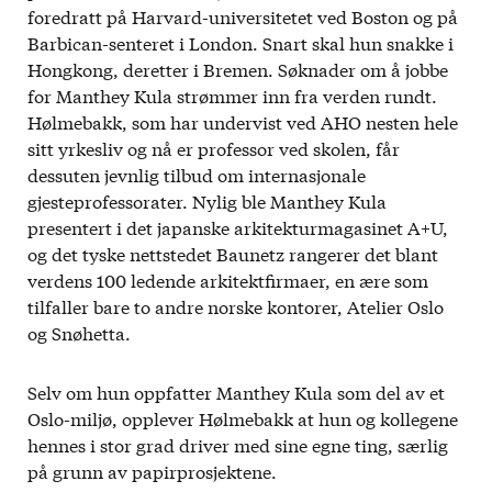
foredratt på Harvard-universitetet ved Boston og på
Barbican-senteret i London. Snart skal hun snakke i
Hongkong, deretter i Bremen. Søknader om å jobbe
for Manthey Kula strømmer inn fra verden rundt.
Hølmebakk, som har undervist ved AHO nesten hele
sitt yrkesliv og nå er professor ved skolen, får
dessuten jevnlig tilbud om internasjonale
gjesteprofessorater. Nylig ble Manthey Kula
presentert i det japanske arkitekturmagasinet A+U,
og det tyske nettstedet Baunetz rangerer det blant
verdens 100 ledende arkitektfirmaer, en ære som
tilfaller bare to andre norske kontorer, Atelier Oslo
og Snøhetta.
Selv om hun oppfatter Manthey Kula som del av et
Oslo-miljø, opplever Hølmebakk at hun og kollegene
hennes i stor grad driver med sine egne ting, særlig
på grunn av papirprosjektene.