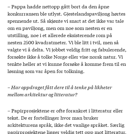
– Pappa hadde nettopp gått bort da den åpne
konkurransen ble utlyst. Gjestelandspaviljong hørtes
spennende ut. Så skjønte vi snart at det ikke var tale
om en paviljong, men om noe som nesten er en
utstilling, noe i et allerede eksisterende rom på
nesten 2500 kvadratmeter. Vi ble litt i tvil, men så
valgte vi å delta. Vi jobbet veldig fritt og fabulerende,
forsøkte ikke å tolke Norge eller vise norsk natur. Vi
tenkte heller at vi kunne forsøke å komme frem til en
løsning som var åpen for tolkning.
– Har oppdraget fått dere til å tenke på likhe
ter
mellom arkitektur og litteratur?
– Papirprosjektene er ofte forankret i litteratur eller
tekst. De er fortellinger hvor man bruker
arkitekturens språk, ikke det vanlige språket. Særlig
papirprosjektene ligger veldig tett opp mot litteratur,