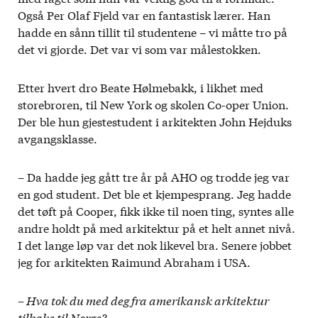
Også Per Olaf Fjeld var en fantastisk lærer. Han
hadde en sånn tillit til studentene – vi måtte tro på
det vi gjorde. Det var vi som var målestokken.
Etter hvert dro Beate Hølmebakk, i likhet med
storebroren, til New York og skolen Co-oper Union.
Der ble hun gjestestudent i arkitekten John Hejduks
avgangsklasse.
– Da hadde jeg gått tre år på AHO og trodde jeg var
en god student. Det ble et kjempesprang. Jeg hadde
det tøft på Cooper, fikk ikke til noen ting, syntes alle
andre holdt på med arkitektur på et helt annet nivå.
I det lange løp var det nok likevel bra. Senere jobbet
jeg for arkitekten Raimund Abraham i USA.
– Hva tok du med deg fra amerikansk arki
tek
tur
tilbake til Norge?