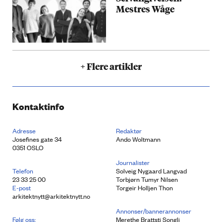
Mestres Wåge
+ Flere artikler
Kontaktinfo
Adresse
Redaktør
Josefines gate 34
Ando Woltmann
0351 OSLO
Journalister
Telefon
Solveig Nygaard Langvad
23 33 25 00
Torbjørn Tumyr Nilsen
E-post
Torgeir Holljen Thon
arkitektnytt@arkitektnytt.no
Annonser/bannerannonser
Følg oss:
Merethe Brattsti Songli