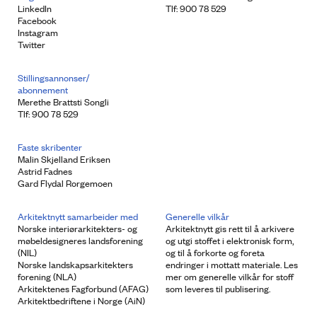
LinkedIn
Tlf: 900 78 529
Facebook
Instagram
Twitter
Stillingsannonser/
abonnement
Merethe Brattsti Songli
Tlf: 900 78 529
Faste skribenter
Malin Skjelland Eriksen
Astrid Fadnes
Gard Flydal Rorgemoen
Arkitektnytt samarbeider med
Generelle vilkår
Norske interiørarkitekters- og
Arkitektnytt gis rett til å arkivere
møbeldesigneres landsforening
og utgi stoffet i elektronisk form,
(NIL)
og til å forkorte og foreta
Norske landskapsarkitekters
endringer i mottatt materiale. Les
forening (NLA)
mer om generelle vilkår for stoff
Arkitektenes Fagforbund (AFAG)
som leveres til publisering.
Arkitektbedriftene i Norge (AiN)