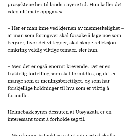
prosjektene her til lands i nyere tid. Hun kaller det
«den ultimate oppgave».
– Her er man inne ved kjernen av menneskelighet –
at man som formgiver skal forsøke å lage noe som
berører, hvor det vi tegner, skal skape refleksjon
omkring veldig viktige temaer, sier hun.
– Men det er også enormt krevende. Det er en
fryktelig fortelling som skal formidles, og det er
mange som er meningsberettiget, og som har
forskjellige holdninger til hva som er viktig å
formidle.
Hølmebakk synes dessuten at Utøyakaia er en
interessant tomt å forholde seg til.
– Man kunne jo tenkt seg at et minnested skulle