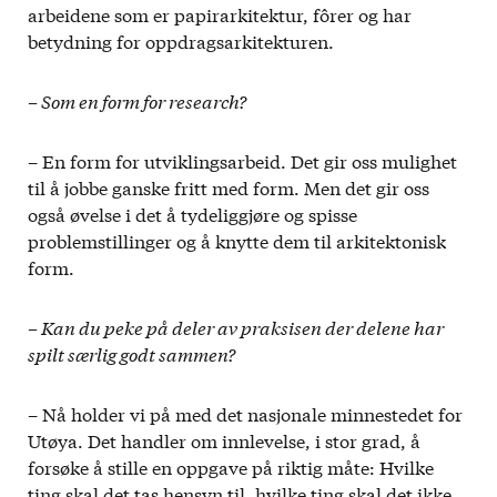
arbeidene som er papirarkitektur, fôrer og har
betydning for oppdragsarkitekturen.
– Som en form for research?
– En form for utviklingsarbeid. Det gir oss mulighet
til å jobbe ganske fritt med form. Men det gir oss
også øvelse i det å tydeliggjøre og spisse
problemstillinger og å knytte dem til arkitektonisk
form.
– Kan du peke på deler av praksisen der delene har
spilt særlig godt sammen?
– Nå holder vi på med det nasjonale minnestedet for
Utøya. Det handler om innlevelse, i stor grad, å
forsøke å stille en oppgave på riktig måte: Hvilke
ting skal det tas hensyn til, hvilke ting skal det ikke