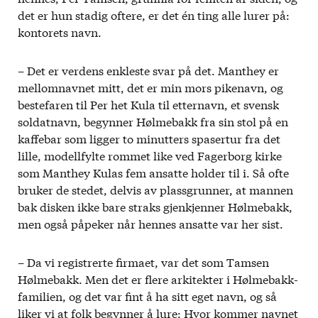
det er hun stadig oftere, er det én ting alle lurer på:
kontorets navn.
– Det er verdens enkleste svar på det. Manthey er
mellomnavnet mitt, det er min mors pikenavn, og
bestefaren til Per het Kula til etternavn, et svensk
soldatnavn, begynner Hølmebakk fra sin stol på en
kaffebar som ligger to minutters spasertur fra det
lille, modellfylte rommet like ved Fagerborg kirke
som Manthey Kulas fem ansatte holder til i. Så ofte
bruker de stedet, delvis av plassgrunner, at mannen
bak disken ikke bare straks gjenkjenner Hølmebakk,
men også påpeker når hennes ansatte var her sist.
– Da vi registrerte firmaet, var det som Tamsen
Hølmebakk. Men det er flere arkitekter i Hølmebakk-
familien, og det var fint å ha sitt eget navn, og så
liker vi at folk begynner å lure: Hvor kommer navnet