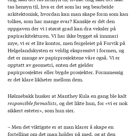
tas hensyn til, hva er det som lar seg bearbeide
arkitektonisk, hvordan kan man skape form som kan
tolkes, som har mange svar? Kanskje er dét den
oppgaven der vi i størst grad kan dra veksler på
papirarkitekturen. Vi har ikke bygget så innmari
mye, vi er et lite kontor, men fergeleiet på Forvik på
Helgelandskysten er veldig ekspressivt i formen, og
det er mange av papirprosjektene våre også. Vi er
opptatt av geometri, enten det gjelder
papirprosjekter eller bygde prosjekter. Formmessig
er det klare likheter mellom dem.
Hølmebakk husker at Manthey Kula en gang ble kalt
responsible formalists
, og det likte hun, for «vi er nok
sikkert esteter», som hun sier.
– Men det viktigste er at man klarer å skape en
fortelling om det man holder på med, og at den