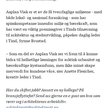
Asplan Viak er et av de få tverrfaglige miljøene - med
både lokal- og nasjonal forankring - som har
spisskompetanse innenfor miljø og bærekraft, som
har vært en viktig premissgiver i Tinds tilnærming
til arkitektur og stedsutvikling, påpeker daglig leder
i Tind, Synne Brustad.
– Som en del av Asplan Viak ser vi frem til å kunne
bidra til helhetlige løsninger for arktisk urbanitet og
bærekraftige kystsamfunn, men ikke minst skape
merverdi for kundene våre, sier Anette Flesicher,
kreativ leder i Tind.
Har du skiftet jobb? Ansatt en ny kollega? På
bransjeflyttefot? Send oss gjerne en e-post om hva som
rører seg i arkitektenes arbeidsliv:
arkitektnytt@arkitektnytt.no