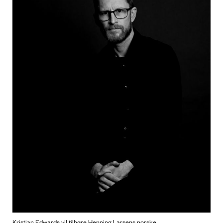
Kristian Edwards vil tilhøre Henning Larsens norske