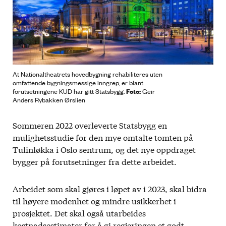
At Nationaltheatrets hovedbygning rehabiliteres uten
omfattende bygningsmessige inngrep, er blant
Foto:
forutsetningene KUD har gitt Statsbygg.
Geir
Anders Rybakken Ørslien
Sommeren 2022 overleverte Statsbygg en
mulighetsstudie for den mye omtalte tomten på
Tulinløkka i Oslo sentrum, og det nye oppdraget
bygger på forutsetninger fra dette arbeidet.
Arbeidet som skal gjøres i løpet av i 2023, skal bidra
til høyere modenhet og mindre usikkerhet i
prosjektet. Det skal også utarbeides
kostnadsestimater for å gi regjeringen et godt