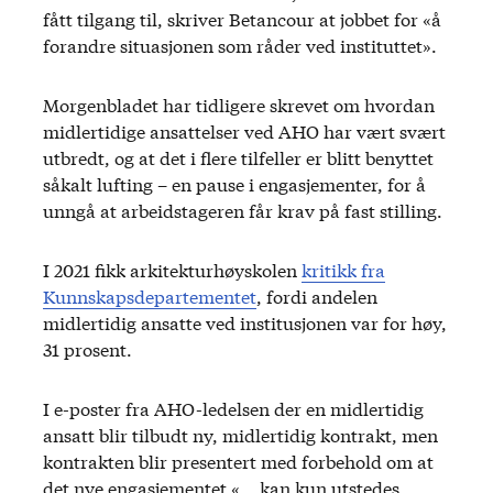
fått tilgang til, skriver Betancour at jobbet for «å
forandre situasjonen som råder ved instituttet».
Morgenbladet har tidligere skrevet om hvordan
midlertidige ansattelser ved AHO har vært svært
utbredt, og at det i flere tilfeller er blitt benyttet
såkalt lufting – en pause i engasjementer, for å
unngå at arbeidstageren får krav på fast stilling.
I 2021 fikk arkitekturhøyskolen
kritikk fra
Kunnskapsdepartementet
, fordi andelen
midlertidig ansatte ved institusjonen var for høy,
31 prosent.
I e-poster fra AHO-ledelsen der en midlertidig
ansatt blir tilbudt ny, midlertidig kontrakt, men
kontrakten blir presentert med forbehold om at
det nye engasjementet «… kan kun utstedes