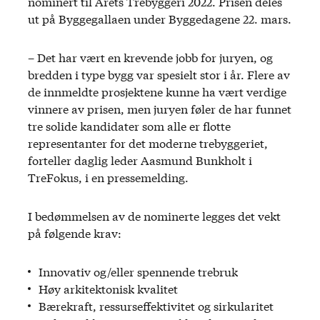
nominert til Årets Trebyggeri 2022. Prisen deles
ut på Byggegallaen under Byggedagene 22. mars.
– Det har vært en krevende jobb for juryen, og
bredden i type bygg var spesielt stor i år. Flere av
de innmeldte prosjektene kunne ha vært verdige
vinnere av prisen, men juryen føler de har funnet
tre solide kandidater som alle er flotte
representanter for det moderne trebyggeriet,
forteller daglig leder Aasmund Bunkholt i
TreFokus, i en pressemelding.
I bedømmelsen av de nominerte legges det vekt
på følgende krav:
Innovativ og/eller spennende trebruk
Høy arkitektonisk kvalitet
Bærekraft, ressurseffektivitet og sirkularitet