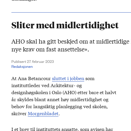
Sliter med midlertidighet
AHO skal ha gitt beskjed om at midlertidige
nye krav om fast ansettelse».
Publisert 27. februar 2023
Redaksjonen
At Ana Betancour
sluttet i jobben
som
instituttleder ved Arkitektur- og
designhøgskolen i Oslo (AHO) etter bare et halvt
år skyldes blant annet høy midlertidighet og
behov for langsiktig planlegging ved skolen,
skriver
Morgenbladet
.
I et brev til instituttets ansatte, som avisen har