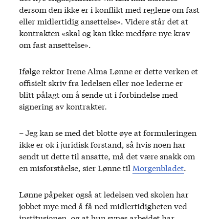
dersom den ikke er i konflikt med reglene om fast
eller midlertidig ansettelse». Videre står det at
kontrakten «skal og kan ikke medføre nye krav
om fast ansettelse».
Ifølge rektor Irene Alma Lønne er dette verken et
offisielt skriv fra ledelsen eller noe lederne er
blitt pålagt om å sende ut i forbindelse med
signering av kontrakter.
– Jeg kan se med det blotte øye at formuleringen
ikke er ok i juridisk forstand, så hvis noen har
sendt ut dette til ansatte, må det være snakk om
en misforståelse, sier Lønne til
Morgenbladet
.
Lønne påpeker også at ledelsen ved skolen har
jobbet mye med å få ned midlertidigheten ved
institusjonen, og at hun synes arbeidet har