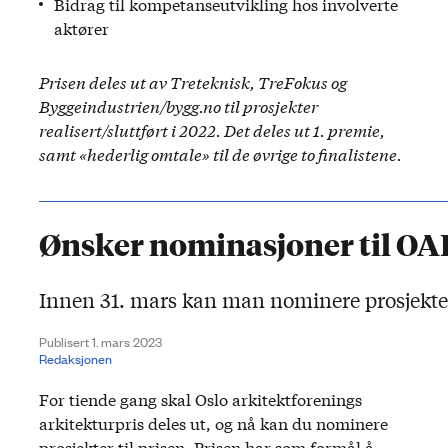
Bidrag til kompetanseutvikling hos involverte
aktører
Prisen deles ut av Treteknisk, TreFokus og
Byggeindustrien/bygg.no til prosjekter
realisert/sluttført i 2022.
Det deles ut 1. premie,
samt «hederlig omtale» til de øvrige to finalistene.
Ønsker nominasjoner til OA
Innen 31. mars kan man nominere prosjekter 
Publisert 1. mars 2023
Redaksjonen
For tiende gang skal Oslo arkitektforenings
arkitekturpris deles ut, og nå kan du nominere
prosjekter til prisen. Prisen har som formål å