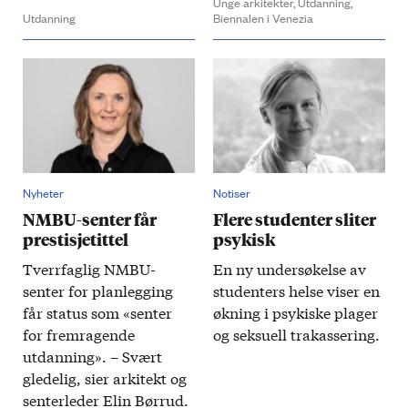
Unge arkitekter,
Utdanning,
Utdanning
Biennalen i Venezia
Nyheter
Notiser
NMBU-senter får
Flere studenter sliter
prestisjetittel
psykisk
Tverr­faglig ​NMBU­-
En ny undersøkelse av
senter for planlegging
studenters helse viser en
får status som «senter
økning i psykiske plager
for frem­ragende
og seksuell trakassering.
utdanning». – Svært
gledelig, sier arkitekt og
senter­leder Elin Børrud.