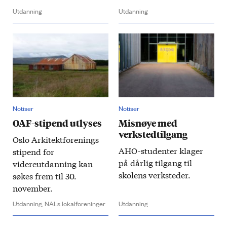
Utdanning
Utdanning
Notiser
Notiser
OAF-stipend utlyses
Misnøye med
verkstedtilgang
Oslo Arkitektforenings
AHO-studenter klager
stipend for
på dårlig tilgang til
videreutdanning kan
skolens verksteder.
søkes frem til 30.
november.
Utdanning,
NALs lokalforeninger
Utdanning