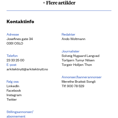
+ Flere artikler
Kontaktinfo
Adresse
Redaktør
Josefines gate 34
Ando Woltmann
0351 OSLO
Journalister
Telefon
Solveig Nygaard Langvad
23 33 25 00
Torbjørn Tumyr Nilsen
E-post
Torgeir Holljen Thon
arkitektnytt@arkitektnytt.no
Annonser/bannerannonser
Følg oss:
Merethe Brattsti Songli
LinkedIn
Tlf: 900 78 529
Facebook
Instagram
Twitter
Stillingsannonser/
abonnement