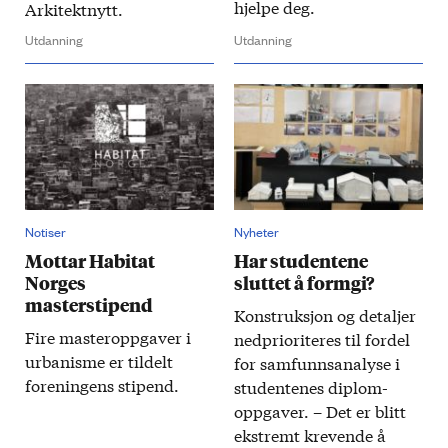
hjelpe deg.
Arkitektnytt.
Utdanning
Utdanning
Notiser
Nyheter
Mottar Habitat
Har studentene
Norges
sluttet å formgi?
masterstipend
Konstruksjon og detaljer
Fire masteroppgaver i
ned­prioriteres til fordel
urbanisme er tildelt
for samfunns­analyse i
foreningens stipend.
studentenes diplom­
oppgaver. – Det er blitt
ekstremt krevende å