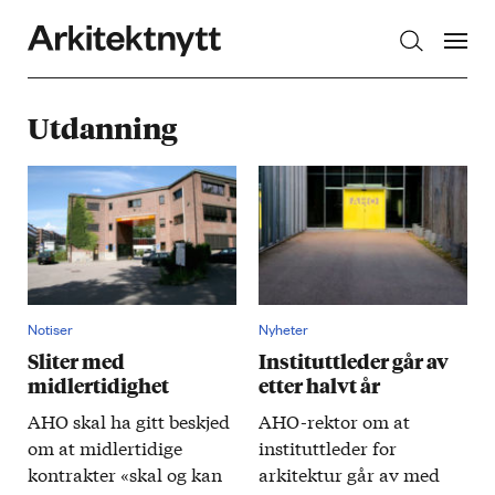
Arkitektnytt
Utdanning
Notiser
Nyheter
Sliter med
Instituttleder går av
midlertidighet
etter halvt år
AHO skal ha gitt beskjed
AHO­-rektor om at
om at midlertidige
institutt­leder for
kontrakter «skal og kan
arkitektur går av med