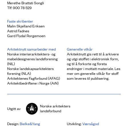
Merethe Brattsti Songli
Tlf: 900 78 529
Faste skribenter
Malin Skjelland Eriksen
Astrid Fadnes
Gard Flydal Rorgemoen
Arkitektnytt samarbeider med
Generelle vilkår
Norske interiørarkitekters- og
Arkitektnytt gis rett til å arkivere
møbeldesigneres landsforening
og utgi stoffet i elektronisk form,
(NIL)
og til å forkorte og foreta
Norske landskapsarkitekters
endringer i mottatt materiale. Les
forening (NLA)
mer om generelle vilkår for stoff
Arkitektenes Fagforbund (AFAG)
som leveres til publisering.
Arkitektbedriftene i Norge (AiN)
Norske arkitekters
Utgitt av
landsforbund
Design:
Bielke&Yang
Utvikling:
Værsågod