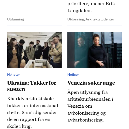
prioritere​, mener Erik
Langdalen.
Utdanning
Utdanning,
Arkitektstudenter
Nyheter
Notiser
Ukraina: Takker for
Venezia søker unge
støtten
Åpen utlysning fra
Kharkiv arkitekt­skole
arkitekturbiennalen i
takker for inter­nasjonal
Venezia om
støtte. Sam­tidig sender
avkolonisering og
de en rapport fra en
avkarbonisering.
skole i krig.