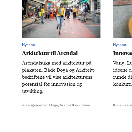
Nyheter
Nyheter
Arkitektur til Arendal
Innovas
Arendals­uka med arkitektur på
Vang, Lu
plakaten. Både Doga og Arkitekt­
idéene d
bedriftene vil vise arkitekturens
runde di
potensial for innovasjon og
konkurr
utvikling.
Arrangementer,
Doga,
Arkitektbedriftene
Konkurrans