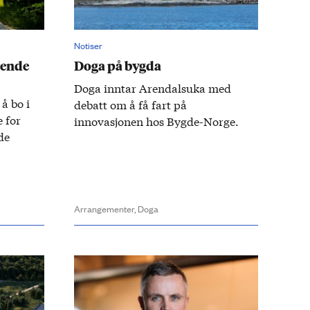
Notiser
rende
Doga på bygda
Doga inntar Arendalsuka med
 å bo i
debatt om å få fart på
 for
innovasjonen hos Bygde-Norge.
de
Arrangementer,
Doga