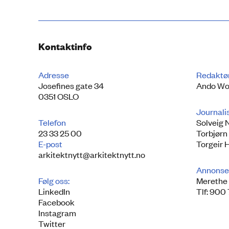
Kontaktinfo
Adresse
Redaktø
Josefines gate 34
Ando Wo
0351 OSLO
Journali
Telefon
Solveig 
23 33 25 00
Torbjørn
E-post
Torgeir 
arkitektnytt@arkitektnytt.no
Annonse
Følg oss:
Merethe 
LinkedIn
Tlf: 900
Facebook
Instagram
Twitter