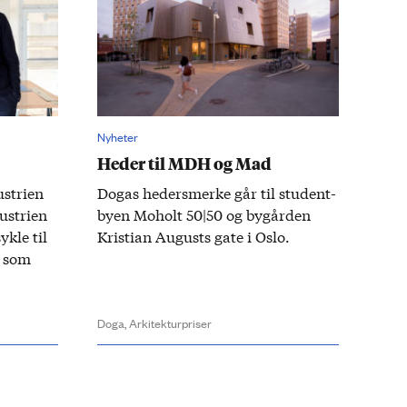
Nyheter
Heder til MDH og Mad
­strien
Dogas heders­merke går til student­
u­strien
byen Moholt 50|50 og by­gården
ykle til
Kristian Augusts gate i Oslo.
n som
Doga,
Arkitekturpriser