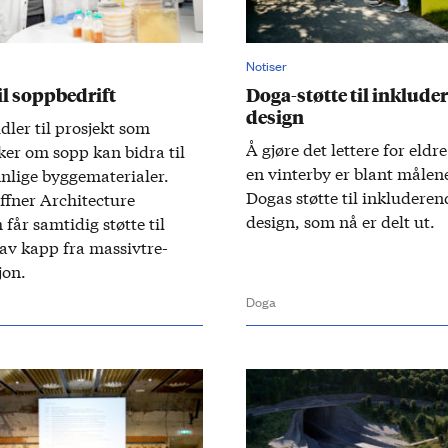
Notiser
til soppbedrift
Doga-støtte til inklude
design
ler til prosjekt som
Å gjøre det lettere for eldre
er om sopp kan bidra til
en vinterby er blant målene
nlige byggematerialer.
Dogas støtte til inkluderen
fner Architecture
design, som nå er delt ut.
 får samtidig støtte til
av kapp fra massivtre-
jon.
Doga