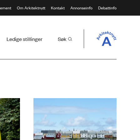
ement
Om Arkitektnytt
Kontakt
Annonseinfo
Debattinfo
Ledige stillinger
Søk