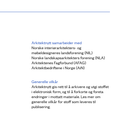
Arkitektnytt samarbeider med
Norske interiørarkitekters- og
møbeldesigneres landsforening (NIL)
Norske landskapsarkitekters forening (NLA)
Arkitektenes Fagforbund (AFAG)
Arkitektbedriftene i Norge (AiN)
Generelle vilkår
Arkitektnytt gis rett til å arkivere og utgi stoffet
i elektronisk form, og til å forkorte og foreta
endringer i mottatt materiale. Les mer om
generelle vilkår for stoff som leveres til
publisering.