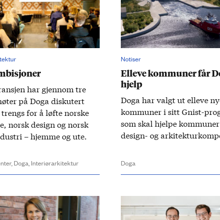
itektur
Notiser
ambisjoner
Elleve kommuner får D
hjelp
ransjen har gjennom tre
Doga har valgt ut elleve ny
møter på Doga diskutert
kommuner i sitt Gnist-pro
trengs for å løfte norske
som skal hjelpe kommune
e, norsk design og norsk
design- og arkitekturkomp
ndustri – hjemme og ute.
nter,
Doga,
Interiørarkitektur
Doga