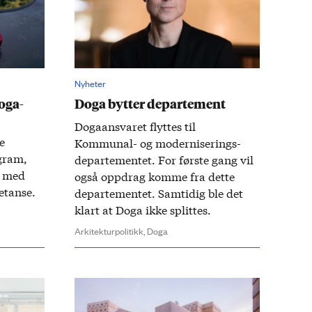
Nyheter
oga-
Doga bytter departement
Doga­­ansvaret flyttes til
e
Kommunal- og moderniserings­
gram,
departementet. For første gang vil
r med
også opp­drag komme fra dette
etanse.
departementet. Samtidig ble det
klart at Doga ikke splittes.
Arkitekturpolitikk,
Doga