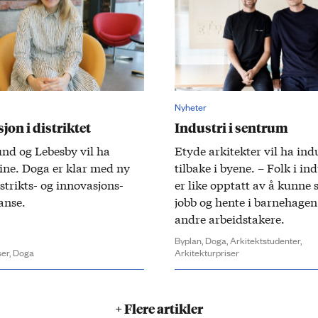
Nyheter
jon i distriktet
Industri i sentrum
nd og Lebesby vil ha
Etyde arki­tekter vil ha indu
ine. Doga er klar med ny
tilbake i byene. – Folk i ind
​
strikts- og innovasjons­
er like opptatt av å kunne s
anse.
jobb og hente i barne­hage
andre arbeids­takere.​
Byplan,
Doga,
Arkitektstudenter,
er,
Doga
Arkitekturpriser
+ Flere artikler