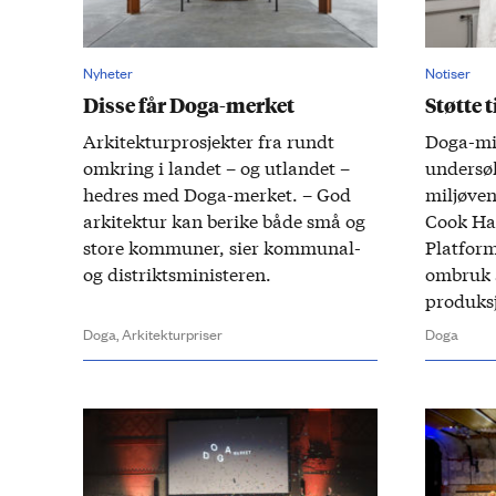
Nyheter
Notiser
Disse får Doga-merket
Støtte 
Arkitektur­prosjekter fra rundt
Doga-mid
omkring i landet – og ut­landet –
undersøk
hedres med Doga-merket. – God
miljøven
arkitektur kan be­rike både små og
Cook Haf
store kommuner, sier kommunal-
Platform
og distrikts­ministeren.
ombruk 
produks
Doga,
Arkitekturpriser
Doga