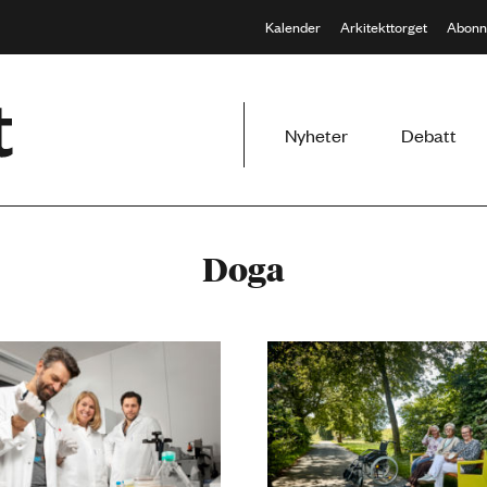
Kalender
Arkitekttorget
Abonn
Meny
Nyheter
Debatt
Doga