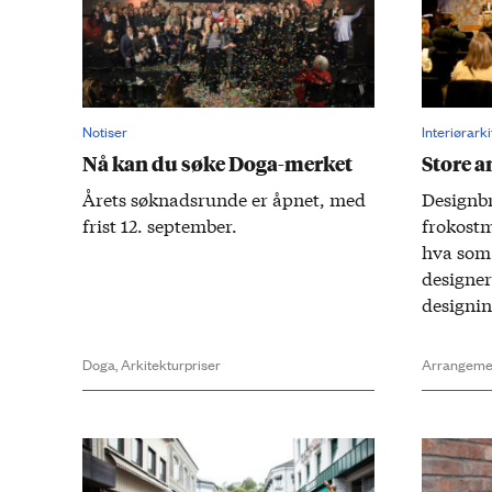
Notiser
Interiørark
Nå kan du søke Doga-merket
Store 
Årets søknadsrunde er åpnet, med
Design­b
frist 12. september.
frokost­
hva som 
designer
design­i
Doga,
Arkitekturpriser
Arrangeme