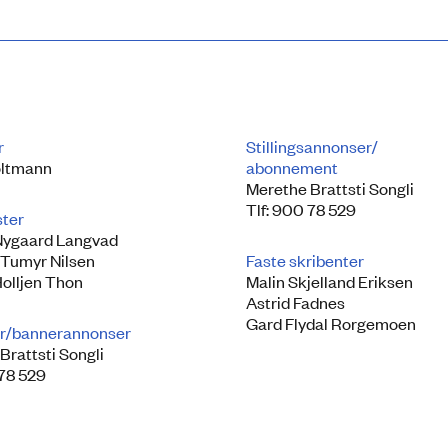
r
Stillingsannonser/
ltmann
abonnement
Merethe Brattsti Songli
Tlf: 900 78 529
ster
Nygaard Langvad
 Tumyr Nilsen
Faste skribenter
Holljen Thon
Malin Skjelland Eriksen
Astrid Fadnes
Gard Flydal Rorgemoen
r/bannerannonser
Brattsti Songli
 78 529