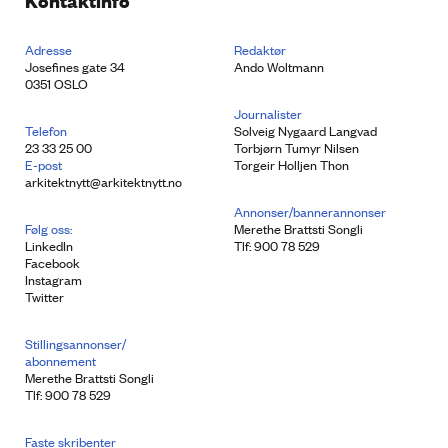
Kontaktinfo
Adresse
Redaktør
Josefines gate 34
Ando Woltmann
0351 OSLO
Journalister
Telefon
Solveig Nygaard Langvad
23 33 25 00
Torbjørn Tumyr Nilsen
E-post
Torgeir Holljen Thon
arkitektnytt@arkitektnytt.no
Annonser/bannerannonser
Følg oss:
Merethe Brattsti Songli
LinkedIn
Tlf: 900 78 529
Facebook
Instagram
Twitter
Stillingsannonser/
abonnement
Merethe Brattsti Songli
Tlf: 900 78 529
Faste skribenter