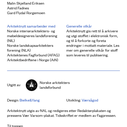
Malin Skjelland Eriksen
Astrid Fadnes
Gard Flydal Rorgemoen
Arkitektnytt samarbeider med
Generelle vilkår
Norske interiørarkitekters- og
Arkitektnytt gis rett til å arkivere
møbeldesigneres landsforening
og utgi stoffet i elektronisk form,
(NIL)
og til å forkorte og foreta
Norske landskapsarkitekters
endringer i mottatt materiale. Les
forening (NLA)
mer om generelle vilkår for stoff
Arkitektenes Fagforbund (AFAG)
som leveres til publisering.
Arkitektbedriftene i Norge (AiN)
Norske arkitekters
Utgitt av
landsforbund
Design:
Bielke&Yang
Utvikling:
Værsågod
Arkitektnytt utgis av NAL og redigeres etter Redaktørplakaten og
pressens Vær Varsom-plakat. Tidsskriftet er medlem av Fagpressen.
Til toppen