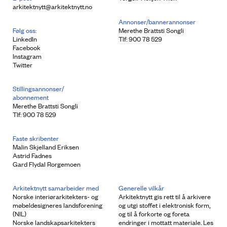
arkitektnytt@arkitektnytt.no
Annonser/bannerannonser
Følg oss:
Merethe Brattsti Songli
LinkedIn
Tlf: 900 78 529
Facebook
Instagram
Twitter
Stillingsannonser/
abonnement
Merethe Brattsti Songli
Tlf: 900 78 529
Faste skribenter
Malin Skjelland Eriksen
Astrid Fadnes
Gard Flydal Rorgemoen
Arkitektnytt samarbeider med
Generelle vilkår
Norske interiørarkitekters- og
Arkitektnytt gis rett til å arkivere
møbeldesigneres landsforening
og utgi stoffet i elektronisk form,
(NIL)
og til å forkorte og foreta
Norske landskapsarkitekters
endringer i mottatt materiale. Les