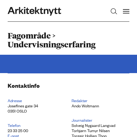
Arkitektnytt
Fagområde >
Undervisningserfaring
Kontaktinfo
Adresse
Redaktør
Josefines gate 34
Ando Woltmann
0351 OSLO
Journalister
Telefon
Solveig Nygaard Langvad
23 33 25 00
Torbjørn Tumyr Nilsen
E-post
Torgeir Holljen Thon