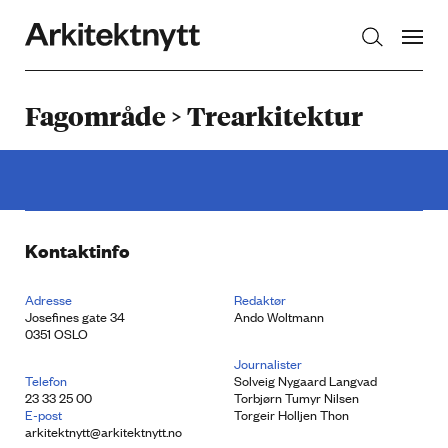
Arkitektnytt
Fagområde > Trearkitektur
Kontaktinfo
Adresse
Redaktør
Josefines gate 34
Ando Woltmann
0351 OSLO
Journalister
Telefon
Solveig Nygaard Langvad
23 33 25 00
Torbjørn Tumyr Nilsen
E-post
Torgeir Holljen Thon
arkitektnytt@arkitektnytt.no