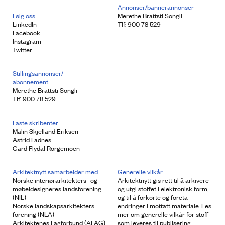
Annonser/bannerannonser
Følg oss:
Merethe Brattsti Songli
LinkedIn
Tlf: 900 78 529
Facebook
Instagram
Twitter
Stillingsannonser/
abonnement
Merethe Brattsti Songli
Tlf: 900 78 529
Faste skribenter
Malin Skjelland Eriksen
Astrid Fadnes
Gard Flydal Rorgemoen
Arkitektnytt samarbeider med
Generelle vilkår
Norske interiørarkitekters- og
Arkitektnytt gis rett til å arkivere
møbeldesigneres landsforening
og utgi stoffet i elektronisk form,
(NIL)
og til å forkorte og foreta
Norske landskapsarkitekters
endringer i mottatt materiale. Les
forening (NLA)
mer om generelle vilkår for stoff
Arkitektenes Fagforbund (AFAG)
som leveres til publisering.