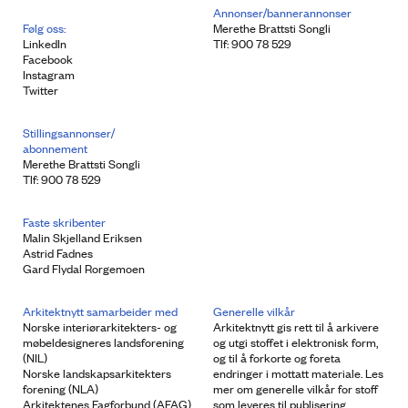
Annonser/bannerannonser
Følg oss:
Merethe Brattsti Songli
LinkedIn
Tlf: 900 78 529
Facebook
Instagram
Twitter
Stillingsannonser/
abonnement
Merethe Brattsti Songli
Tlf: 900 78 529
Faste skribenter
Malin Skjelland Eriksen
Astrid Fadnes
Gard Flydal Rorgemoen
Arkitektnytt samarbeider med
Generelle vilkår
Norske interiørarkitekters- og
Arkitektnytt gis rett til å arkivere
møbeldesigneres landsforening
og utgi stoffet i elektronisk form,
(NIL)
og til å forkorte og foreta
Norske landskapsarkitekters
endringer i mottatt materiale. Les
forening (NLA)
mer om generelle vilkår for stoff
Arkitektenes Fagforbund (AFAG)
som leveres til publisering.