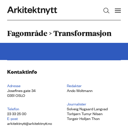
Arkitektnytt
Fagområde > Transformasjon
Kontaktinfo
Adresse
Redaktør
Josefines gate 34
Ando Woltmann
0351 OSLO
Journalister
Telefon
Solveig Nygaard Langvad
23 33 25 00
Torbjørn Tumyr Nilsen
E-post
Torgeir Holljen Thon
arkitektnytt@arkitektnytt.no