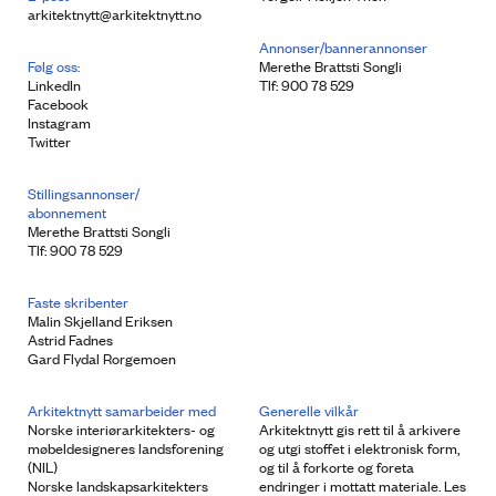
arkitektnytt@arkitektnytt.no
Annonser/bannerannonser
Følg oss:
Merethe Brattsti Songli
LinkedIn
Tlf: 900 78 529
Facebook
Instagram
Twitter
Stillingsannonser/
abonnement
Merethe Brattsti Songli
Tlf: 900 78 529
Faste skribenter
Malin Skjelland Eriksen
Astrid Fadnes
Gard Flydal Rorgemoen
Arkitektnytt samarbeider med
Generelle vilkår
Norske interiørarkitekters- og
Arkitektnytt gis rett til å arkivere
møbeldesigneres landsforening
og utgi stoffet i elektronisk form,
(NIL)
og til å forkorte og foreta
Norske landskapsarkitekters
endringer i mottatt materiale. Les