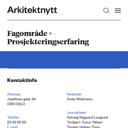
Arkitektnytt
Fagområde >
Prosjekteringserfaring
Kontaktinfo
Adresse
Redaktør
Josefines gate 34
Ando Woltmann
0351 OSLO
Journalister
Telefon
Solveig Nygaard Langvad
23 33 25 00
Torbjørn Tumyr Nilsen
E-post
Torgeir Holljen Thon