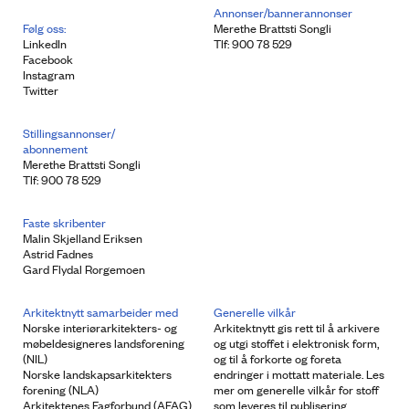
Annonser/bannerannonser
Følg oss:
Merethe Brattsti Songli
LinkedIn
Tlf: 900 78 529
Facebook
Instagram
Twitter
Stillingsannonser/
abonnement
Merethe Brattsti Songli
Tlf: 900 78 529
Faste skribenter
Malin Skjelland Eriksen
Astrid Fadnes
Gard Flydal Rorgemoen
Arkitektnytt samarbeider med
Generelle vilkår
Norske interiørarkitekters- og
Arkitektnytt gis rett til å arkivere
møbeldesigneres landsforening
og utgi stoffet i elektronisk form,
(NIL)
og til å forkorte og foreta
Norske landskapsarkitekters
endringer i mottatt materiale. Les
forening (NLA)
mer om generelle vilkår for stoff
Arkitektenes Fagforbund (AFAG)
som leveres til publisering.