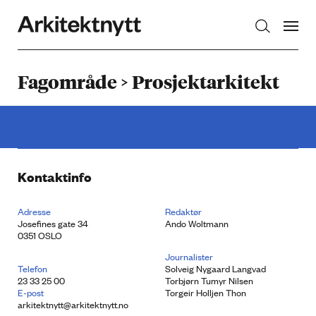
Arkitektnytt
Fagområde > Prosjektarkitekt
Kontaktinfo
Adresse
Redaktør
Josefines gate 34
Ando Woltmann
0351 OSLO
Journalister
Telefon
Solveig Nygaard Langvad
23 33 25 00
Torbjørn Tumyr Nilsen
E-post
Torgeir Holljen Thon
arkitektnytt@arkitektnytt.no