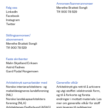
Annonser/bannerannonser
Følg oss:
Merethe Brattsti Songli
LinkedIn
Tlf: 900 78 529
Facebook
Instagram
Twitter
Stillingsannonser/
abonnement
Merethe Brattsti Songli
Tlf: 900 78 529
Faste skribenter
Malin Skjelland Eriksen
Astrid Fadnes
Gard Flydal Rorgemoen
Arkitektnytt samarbeider med
Generelle vilkår
Norske interiørarkitekters- og
Arkitektnytt gis rett til å arkivere
møbeldesigneres landsforening
og utgi stoffet i elektronisk form,
(NIL)
og til å forkorte og foreta
Norske landskapsarkitekters
endringer i mottatt materiale. Les
forening (NLA)
mer om generelle vilkår for stoff
Arkitektenes Fagforbund (AFAG)
som leveres til publisering.