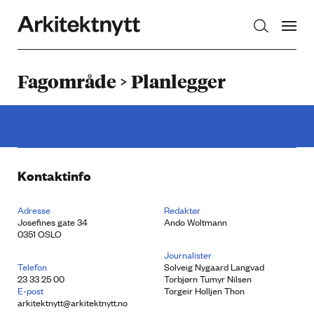
Arkitektnytt
Fagområde > Planlegger
Kontaktinfo
Adresse
Redaktør
Josefines gate 34
Ando Woltmann
0351 OSLO
Journalister
Telefon
Solveig Nygaard Langvad
23 33 25 00
Torbjørn Tumyr Nilsen
E-post
Torgeir Holljen Thon
arkitektnytt@arkitektnytt.no