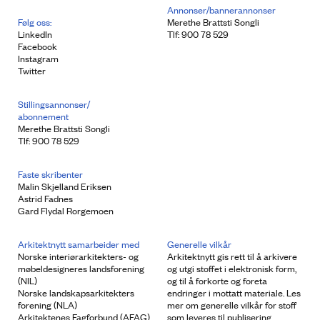
Annonser/bannerannonser
Følg oss:
Merethe Brattsti Songli
LinkedIn
Tlf: 900 78 529
Facebook
Instagram
Twitter
Stillingsannonser/
abonnement
Merethe Brattsti Songli
Tlf: 900 78 529
Faste skribenter
Malin Skjelland Eriksen
Astrid Fadnes
Gard Flydal Rorgemoen
Arkitektnytt samarbeider med
Generelle vilkår
Norske interiørarkitekters- og
Arkitektnytt gis rett til å arkivere
møbeldesigneres landsforening
og utgi stoffet i elektronisk form,
(NIL)
og til å forkorte og foreta
Norske landskapsarkitekters
endringer i mottatt materiale. Les
forening (NLA)
mer om generelle vilkår for stoff
Arkitektenes Fagforbund (AFAG)
som leveres til publisering.