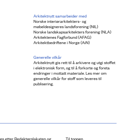
Arkitektnytt samarbeider med
Norske interiørarkitekters- og
møbeldesigneres landsforening (NIL)
Norske landskapsarkitekters forening (NLA)
Arkitektenes Fagforbund (AFAG)
Arkitektbedriftene i Norge (AiN)
Generelle vilkår
Arkitektnytt gis rett til å arkivere og utgi stoffet
i elektronisk form, og til å forkorte og foreta
endringer i mottatt materiale. Les mer om
generelle vilkår for stoff som leveres til
publisering.
res etter Redaktørplakaten og
Til toppen