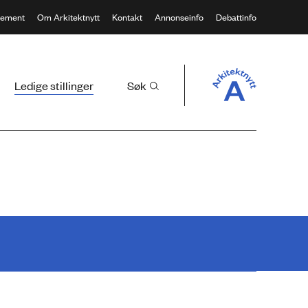
ement
Om Arkitektnytt
Kontakt
Annonseinfo
Debattinfo
Ledige stillinger
Søk