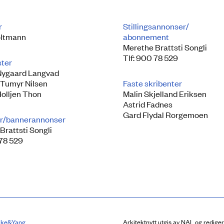
r
Stillingsannonser/
ltmann
abonnement
Merethe Brattsti Songli
Tlf: 900 78 529
ster
Nygaard Langvad
 Tumyr Nilsen
Faste skribenter
Holljen Thon
Malin Skjelland Eriksen
Astrid Fadnes
Gard Flydal Rorgemoen
r/bannerannonser
Brattsti Songli
 78 529
lke&Yang
Arkitektnytt utgis av NAL og redige