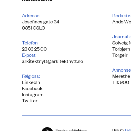
Adresse
Redaktø
Josefines gate 34
Ando Wo
0351 OSLO
Journali
Telefon
Solveig 
23 33 25 00
Torbjørn
E-post
Torgeir 
arkitektnytt@arkitektnytt.no
Annonse
Følg oss:
Merethe 
LinkedIn
Tlf: 900
Facebook
Instagram
Twitter
Design:
Bie
Norske arkitekters