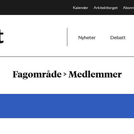
Kalender
Arkitekttorget
Abonn
Meny
Nyheter
Debatt
Fagområde > Medlemmer