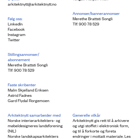
arkitektnytt@arkitektnytt.no
Annonser/bannerannonser
Følg oss:
Merethe Brattsti Songli
LinkedIn
Tlf: 900 78 529
Facebook
Instagram
Twitter
Stillingsannonser/
abonnement
Merethe Brattsti Songli
Tlf: 900 78 529
Faste skribenter
Malin Skjelland Eriksen
Astrid Fadnes
Gard Flydal Rorgemoen
Arkitektnytt samarbeider med
Generelle vilkår
Norske interiørarkitekters- og
Arkitektnytt gis rett til å arkivere
møbeldesigneres landsforening
og utgi stoffet i elektronisk form,
(NIL)
og til å forkorte og foreta
Norske landskapsarkitekters
endringer i mottatt materiale. Les