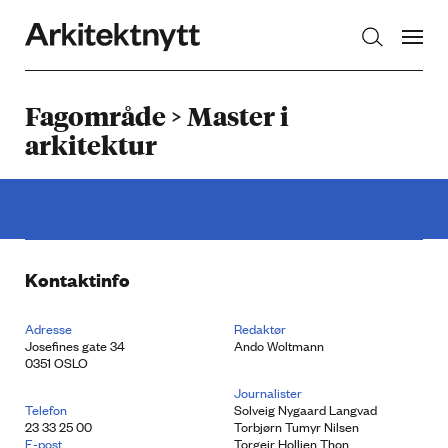
Arkitektnytt
Fagområde > Master i
arkitektur
Kontaktinfo
Adresse
Redaktør
Josefines gate 34
Ando Woltmann
0351 OSLO
Journalister
Telefon
Solveig Nygaard Langvad
23 33 25 00
Torbjørn Tumyr Nilsen
E-post
Torgeir Holljen Thon