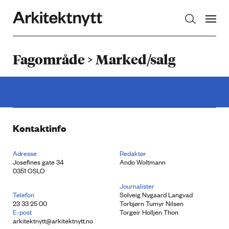
Arkitektnytt
Fagområde > Marked/salg
Kontaktinfo
Adresse
Redaktør
Josefines gate 34
Ando Woltmann
0351 OSLO
Journalister
Telefon
Solveig Nygaard Langvad
23 33 25 00
Torbjørn Tumyr Nilsen
E-post
Torgeir Holljen Thon
arkitektnytt@arkitektnytt.no