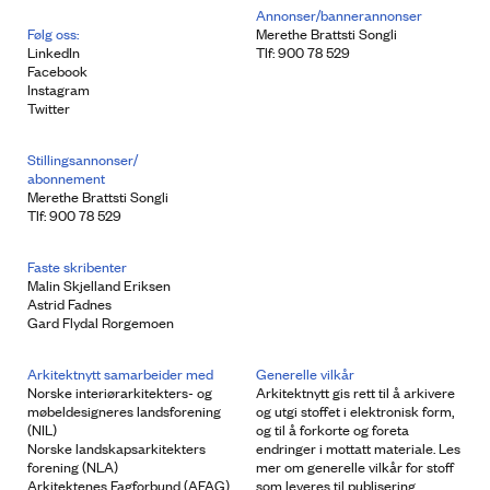
Annonser/bannerannonser
Følg oss:
Merethe Brattsti Songli
LinkedIn
Tlf: 900 78 529
Facebook
Instagram
Twitter
Stillingsannonser/
abonnement
Merethe Brattsti Songli
Tlf: 900 78 529
Faste skribenter
Malin Skjelland Eriksen
Astrid Fadnes
Gard Flydal Rorgemoen
Arkitektnytt samarbeider med
Generelle vilkår
Norske interiørarkitekters- og
Arkitektnytt gis rett til å arkivere
møbeldesigneres landsforening
og utgi stoffet i elektronisk form,
(NIL)
og til å forkorte og foreta
Norske landskapsarkitekters
endringer i mottatt materiale. Les
forening (NLA)
mer om generelle vilkår for stoff
Arkitektenes Fagforbund (AFAG)
som leveres til publisering.