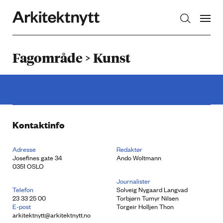
Arkitektnytt
Fagområde > Kunst
Kontaktinfo
Adresse
Redaktør
Josefines gate 34
Ando Woltmann
0351 OSLO
Journalister
Telefon
Solveig Nygaard Langvad
23 33 25 00
Torbjørn Tumyr Nilsen
E-post
Torgeir Holljen Thon
arkitektnytt@arkitektnytt.no