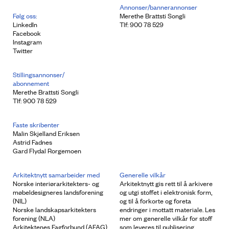
Annonser/bannerannonser
Følg oss:
Merethe Brattsti Songli
LinkedIn
Tlf: 900 78 529
Facebook
Instagram
Twitter
Stillingsannonser/
abonnement
Merethe Brattsti Songli
Tlf: 900 78 529
Faste skribenter
Malin Skjelland Eriksen
Astrid Fadnes
Gard Flydal Rorgemoen
Arkitektnytt samarbeider med
Generelle vilkår
Norske interiørarkitekters- og
Arkitektnytt gis rett til å arkivere
møbeldesigneres landsforening
og utgi stoffet i elektronisk form,
(NIL)
og til å forkorte og foreta
Norske landskapsarkitekters
endringer i mottatt materiale. Les
forening (NLA)
mer om generelle vilkår for stoff
Arkitektenes Fagforbund (AFAG)
som leveres til publisering.