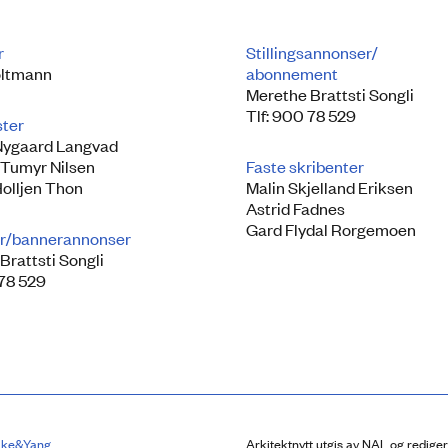
r
Stillingsannonser/
ltmann
abonnement
Merethe Brattsti Songli
Tlf: 900 78 529
ster
Nygaard Langvad
 Tumyr Nilsen
Faste skribenter
Holljen Thon
Malin Skjelland Eriksen
Astrid Fadnes
Gard Flydal Rorgemoen
r/bannerannonser
Brattsti Songli
 78 529
lke&Yang
Arkitektnytt utgis av NAL og redige