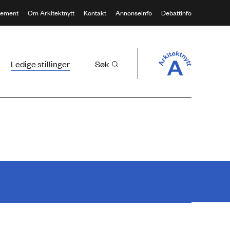
ement
Om Arkitektnytt
Kontakt
Annonseinfo
Debattinfo
Ledige stillinger
Søk