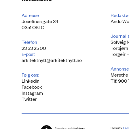
Adresse
Redaktø
Josefines gate 34
Ando Wo
0351 OSLO
Journali
Telefon
Solveig 
23 33 25 00
Torbjørn
E-post
Torgeir 
arkitektnytt@arkitektnytt.no
Annonse
Følg oss:
Merethe 
LinkedIn
Tlf: 900
Facebook
Instagram
Twitter
Design:
Bie
Norske arkitekters