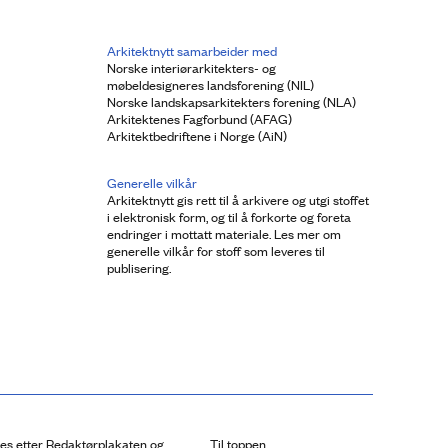
Arkitektnytt samarbeider med
Norske interiørarkitekters- og
møbeldesigneres landsforening (NIL)
Norske landskapsarkitekters forening (NLA)
Arkitektenes Fagforbund (AFAG)
Arkitektbedriftene i Norge (AiN)
Generelle vilkår
Arkitektnytt gis rett til å arkivere og utgi stoffet
i elektronisk form, og til å forkorte og foreta
endringer i mottatt materiale. Les mer om
generelle vilkår for stoff som leveres til
publisering.
res etter Redaktørplakaten og
Til toppen