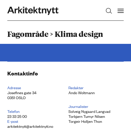
Arkitektnytt
Fagområde > Klima design
Kontaktinfo
Adresse
Redaktør
Josefines gate 34
Ando Woltmann
0351 OSLO
Journalister
Telefon
Solveig Nygaard Langvad
23 33 25 00
Torbjørn Tumyr Nilsen
E-post
Torgeir Holljen Thon
arkitektnytt@arkitektnytt.no