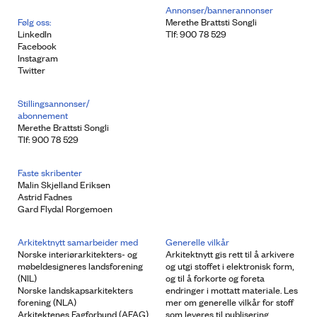
Annonser/bannerannonser
Følg oss:
Merethe Brattsti Songli
LinkedIn
Tlf: 900 78 529
Facebook
Instagram
Twitter
Stillingsannonser/
abonnement
Merethe Brattsti Songli
Tlf: 900 78 529
Faste skribenter
Malin Skjelland Eriksen
Astrid Fadnes
Gard Flydal Rorgemoen
Arkitektnytt samarbeider med
Generelle vilkår
Norske interiørarkitekters- og
Arkitektnytt gis rett til å arkivere
møbeldesigneres landsforening
og utgi stoffet i elektronisk form,
(NIL)
og til å forkorte og foreta
Norske landskapsarkitekters
endringer i mottatt materiale. Les
forening (NLA)
mer om generelle vilkår for stoff
Arkitektenes Fagforbund (AFAG)
som leveres til publisering.